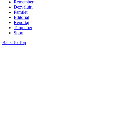
Remember
Dezvăluiri
Pamflet
Editorial
Reportaj
Timp liber
Sport
Back To Top