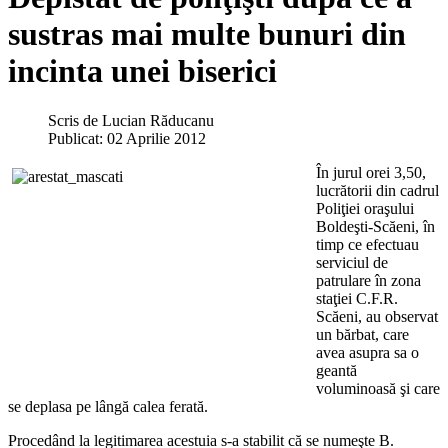
sustras mai multe bunuri din
incinta unei biserici
Scris de
Lucian Răducanu
Publicat: 02 Aprilie 2012
În jurul orei 3,50,
lucrătorii din cadrul
Poliţiei oraşului
Boldeşti-Scăeni, în
timp ce efectuau
serviciul de
patrulare în zona
staţiei C.F.R.
Scăeni, au observat
un bărbat, care
avea asupra sa o
geantă
voluminoasă şi care
se deplasa pe lângă calea ferată.
Procedând la legitimarea acestuia s-a stabilit că se numeşte B.