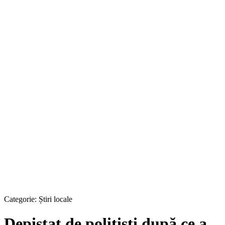
Categorie:
Știri locale
Depistat de poliţişti după ce a