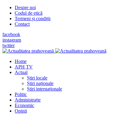
Despre noi
Codul de etică
Termeni și condiții
Contact
facebook
instagram
twitter
Home
APH TV
Actual
Știri locale
Știri naționale
Știri internaționale
Politic
Administrație
Economic
Opinii