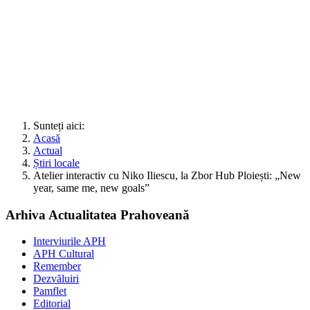
Sunteți aici:
Acasă
Actual
Știri locale
Atelier interactiv cu Niko Iliescu, la Zbor Hub Ploiești: „New
year, same me, new goals”
Arhiva Actualitatea Prahoveană
Interviurile APH
APH Cultural
Remember
Dezvăluiri
Pamflet
Editorial