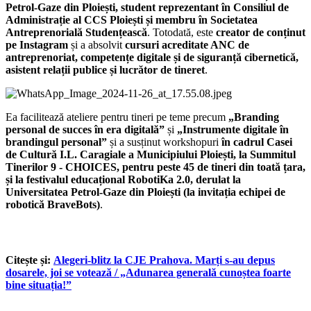
Petrol-Gaze din Ploiești, student reprezentant în Consiliul de
Administrație al CCS Ploiești și membru în Societatea
Antreprenorială Studențească
. Totodată, este
creator de conținut
pe Instagram
și a absolvit
cursuri acreditate ANC de
antreprenoriat, competențe digitale și de siguranță cibernetică,
asistent relații publice și lucrător de tineret
.
Ea facilitează ateliere pentru tineri pe teme precum
„Branding
personal de succes în era digitală”
și
„Instrumente digitale în
brandingul personal”
și a susținut workshopuri
în cadrul Casei
de Cultură I.L. Caragiale a Municipiului Ploiești, la Summitul
Tinerilor 9 - CHOICES, pentru peste 45 de tineri din toată țara,
și la festivalul educațional RobotiKa 2.0, derulat la
Universitatea Petrol-Gaze din Ploiești (la invitația echipei de
robotică BraveBots)
.
Citește și:
Alegeri-blitz la CJE Prahova. Marți s-au depus
dosarele, joi se votează / „Adunarea generală cunoștea foarte
bine situația!”