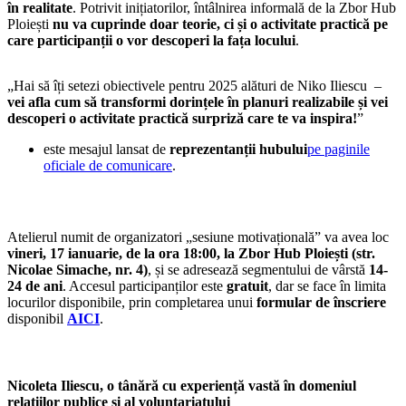
în realitate
. Potrivit inițiatorilor, întâlnirea informală de la Zbor Hub
Ploiești
nu va cuprinde doar teorie, ci și o activitate practică
pe
care participanții o vor descoperi la fața locului
.
„Hai să îți setezi obiectivele pentru 2025 alături de Niko Iliescu –
vei afla cum să transformi dorințele în planuri realizabile și vei
descoperi o activitate practică surpriză care te va inspira!
”
este mesajul lansat de
reprezentanții hubului
pe paginile
oficiale de comunicare
.
Atelierul numit de organizatori „sesiune motivațională” va avea loc
vineri, 17 ianuarie, de la ora 18:00, la
Zbor Hub Ploiești (str.
Nicolae Simache, nr. 4)
, și se adresează segmentului de vârstă
14-
24 de ani
. Accesul participanților este
gratuit
, dar se face în limita
locurilor disponibile, prin completarea unui
formular de înscriere
disponibil
AICI
.
Nicoleta Iliescu, o tânără cu experiență vastă în domeniul
relațiilor publice și al voluntariatului