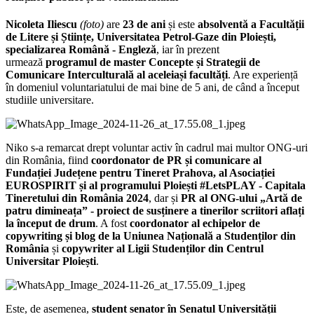
Nicoleta Iliescu
(foto)
are
23 de ani
și este
absolventă a Facultății
de Litere și Științe, Universitatea Petrol-Gaze din Ploiești,
specializarea Română - Engleză
, iar în prezent
urmează
programul de master Concepte și Strategii de
Comunicare Interculturală al aceleiași facultăți
. Are experiență
în domeniul voluntariatului de mai bine de 5 ani, de când a început
studiile universitare.
Niko s-a remarcat drept voluntar activ în cadrul mai multor ONG-uri
din România, fiind
coordonator de PR și comunicare al
Fundației Județene pentru Tineret Prahova, al Asociației
EUROSPIRIT și al programului Ploiești #LetsPLAY - Capitala
Tineretului din România 2024
, dar și
PR al ONG-ului „Artă de
patru dimineața” - proiect de susținere a tinerilor scriitori aflați
la început de drum
. A fost
coordonator al echipelor de
copywriting și blog de la Uniunea Națională a Studenților din
România
și
copywriter al Ligii Studenților din Centrul
Universitar Ploiești
.
Este, de asemenea,
student senator în Senatul Universității