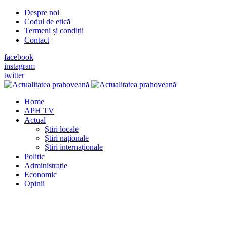
Despre noi
Codul de etică
Termeni și condiții
Contact
facebook
instagram
twitter
Home
APH TV
Actual
Știri locale
Știri naționale
Știri internaționale
Politic
Administrație
Economic
Opinii