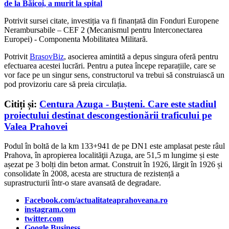
de la Băicoi, a murit la spital
Potrivit sursei citate, investiția va fi finanțată din
Fonduri Europene
Nerambursabile – CEF 2 (Mecanismul pentru Interconectarea
Europei) - Componenta Mobilitatea Militară.
Potrivit
BrasovBiz
, asocierea amintită a depus singura oferă pentru
efectuarea acestei lucrări. Pentru a putea începe reparațiile, care se
vor face pe un singur sens, constructorul va trebui să construiască un
pod provizoriu care să preia circulația.
Citiți și:
Centura Azuga - Bușteni. Care este stadiul
proiectului destinat descongestionării traficului pe
Valea Prahovei
Podul în boltă de la km 133+941 de pe DN1 este amplasat peste râul
Prahova, în apropierea localităţii Azuga, are 51,5 m lungime și este
așezat pe 3 bolți din beton armat. Construit în 1926, lărgit în 1926 și
consolidate în 2008, acesta are structura de rezistență a
suprastructurii într-o stare avansată de degradare.
Facebook.com/actualitateaprahoveana.ro
instagram.com
twitter.com
Google Business