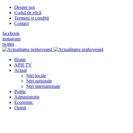
Despre noi
Codul de etică
Termeni și condiții
Contact
facebook
instagram
twitter
Home
APH TV
Actual
Știri locale
Știri naționale
Știri internaționale
Politic
Administrație
Economic
Opinii