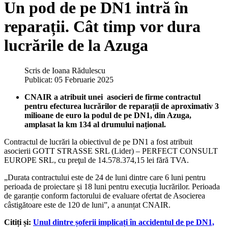
Un pod de pe DN1 intră în
reparații. Cât timp vor dura
lucrările de la Azuga
Scris de
Ioana Rădulescu
Publicat: 05 Februarie 2025
CNAIR a atribuit unei asocieri de firme contractul
pentru efecturea lucrărilor de reparații de aproximativ 3
milioane de euro la podul de pe DN1, din Azuga,
amplasat la km 134 al drumului național.
Contractul de lucrări la obiectivul de pe DN1 a fost atribuit
asocierii GOTT STRASSE SRL (Lider) – PERFECT CONSULT
EUROPE SRL, cu preţul de 14.578.374,15 lei fără TVA.
„Durata contractului este de 24 de luni dintre care 6 luni pentru
perioada de proiectare și 18 luni pentru execuția lucrărilor. Perioada
de garanție conform factorului de evaluare ofertat de Asocierea
câstigătoare este de 120 de luni”, a anunțat CNAIR.
Citiți și:
Unul dintre șoferii implicați în accidentul de pe DN1,