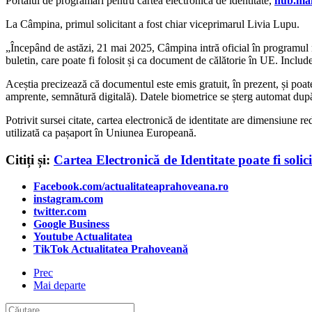
Portalul de programări pentru cartea electronică de identitate,
hub.mai
La Câmpina, primul solicitant a fost chiar viceprimarul Livia Lupu.
„Începând de astăzi, 21 mai 2025, Câmpina intră oficial în programul n
buletin, care poate fi folosit și ca document de călătorie în UE. Includ
Aceștia precizează că documentul este emis gratuit, în prezent, și poate 
amprente, semnătură digitală). Datele biometrice se șterg automat dup
Potrivit sursei citate, cartea electronică de identitate are d
imensiune red
utilizată ca pașaport în Uniunea Europeană.
Citiți și:
Cartea Electronică de Identitate poate fi solici
Facebook.com/actualitateaprahoveana.ro
instagram.com
twitter.com
Google Business
Youtube Actualitatea
TikTok Actualitatea Prahoveană
Prec
Mai departe