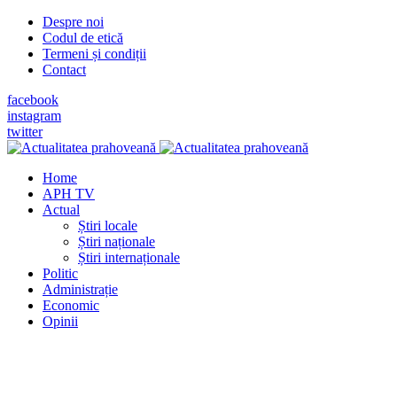
Despre noi
Codul de etică
Termeni și condiții
Contact
facebook
instagram
twitter
Home
APH TV
Actual
Știri locale
Știri naționale
Știri internaționale
Politic
Administrație
Economic
Opinii