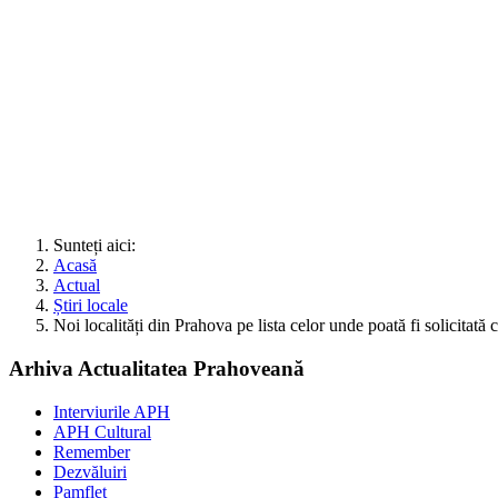
Sunteți aici:
Acasă
Actual
Știri locale
Noi localități din Prahova pe lista celor unde poată fi solicitată c
Arhiva Actualitatea Prahoveană
Interviurile APH
APH Cultural
Remember
Dezvăluiri
Pamflet