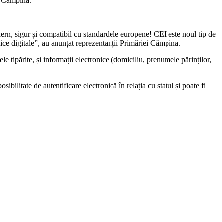
și Câmpina.
ern, sigur și compatibil cu standardele europene! CEI este noul tip de
lice digitale”, au anunțat reprezentanții Primăriei Câmpina.
e tipărite, și informații electronice (domiciliu, prenumele părinților,
sibilitate de autentificare electronică în relația cu statul și poate fi