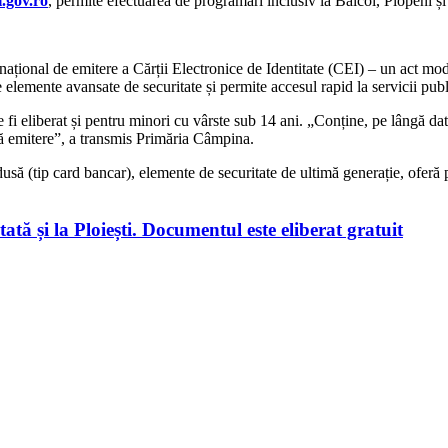
.gov.ro
, permite efectuarea de programări inclusiv la Băicoi, Plopeni 
ațional de emitere a Cărții Electronice de Identitate (CEI) – un act mod
e elemente avansate de securitate și permite accesul rapid la servicii pub
fi eliberat și pentru minori cu vârste sub 14 ani. „Conține, pe lângă datel
ă emitere”, a transmis Primăria Câmpina.
usă (tip card bancar), e
lemente de securitate de ultimă generație, oferă po
tată și la Ploiești. Documentul este eliberat gratuit