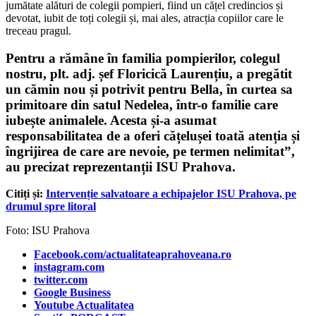
jumătate alături de colegii pompieri, fiind un cățel credincios și
devotat, iubit de toți colegii și, mai ales, atracția copiilor care le
treceau pragul.
Pentru a rămâne în familia pompierilor, colegul
nostru, plt. adj. șef Floricică Laurențiu, a pregătit
un cămin nou și potrivit pentru Bella, în curtea sa
primitoare din satul Nedelea, într-o familie care
iubește animalele. Acesta și-a asumat
responsabilitatea de a oferi cățelușei toată atenția și
îngrijirea de care are nevoie, pe termen nelimitat”,
au precizat reprezentanții ISU Prahova.
Citiți și:
Intervenție salvatoare a echipajelor ISU Prahova, pe
drumul spre litoral
Foto: ISU Prahova
Facebook.com/actualitateaprahoveana.ro
instagram.com
twitter.com
Google Business
Youtube Actualitatea