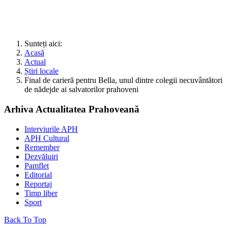
Sunteți aici:
Acasă
Actual
Știri locale
Final de carieră pentru Bella, unul dintre colegii necuvântători
de nădejde ai salvatorilor prahoveni
Arhiva Actualitatea Prahoveană
Interviurile APH
APH Cultural
Remember
Dezvăluiri
Pamflet
Editorial
Reportaj
Timp liber
Sport
Back To Top