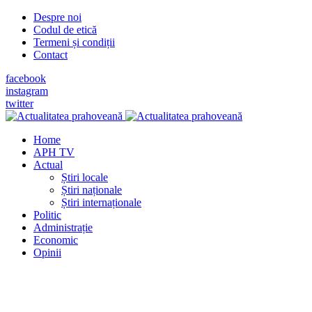
Despre noi
Codul de etică
Termeni și condiții
Contact
facebook
instagram
twitter
Home
APH TV
Actual
Știri locale
Știri naționale
Știri internaționale
Politic
Administrație
Economic
Opinii