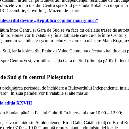
tani, astfel că, pe Bulevardul Independenței, restricțiile de circulație 
tobuzele vor circula din Centru spre Sud pe strada Bobâlna, cu opriri în 
e 13 Decembrie, Covurlui și Muzeul de Istorie.
rdul devine „Republica copiilor mari și mici”
egătura între Centru și Gara de Sud se va face cu celelalte trasee de au
 troleibuze vor fi valabile și în autobuzele care circulă între Centru și G
și mențin valabilitatea și în troleibuzele care circulă spre Malu Roșu, re
 de Sud, iar la ieșirea din Prahova Value Centre, va efectua viraj dreapta
 spre Centru/Vest, vor utiliza stația Gara de Sud (din fața gării). În locu
de Sud și în centrul Ploieștiului
t prelungirea perioadei de închidere a Bulevardului Independenței în zi
d”. În ziua paradei vor fi valabile și alte măsuri.
la ediția XXVIII
Radu Stanian până la Palatul Culturii, în intervalul orar 10.00 – 12.00;
, se va închide str. Sublocotenent Erou Călin Cătălin (colț cu B-dul Repu
tre orele 07.00 – 19.00”, anunță reprezentanții administrației locale.