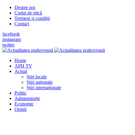
Despre noi
Codul de etică
Termeni și condiții
Contact
facebook
instagram
twitter
Home
APH TV
Actual
Știri locale
Știri naționale
Știri internaționale
Politic
Administrație
Economic
Opinii