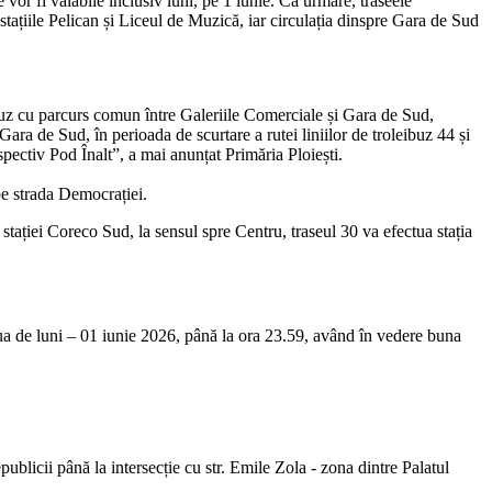
vor fi valabile inclusiv luni, pe 1 iunie. Ca urmare, traseele
stațiile Pelican și Liceul de Muzică, iar circulația dinspre Gara de Sud
tobuz cu parcurs comun între Galeriile Comerciale și Gara de Sud,
ara de Sud, în perioada de scurtare a rutei liniilor de troleibuz 44 și
spectiv Pod Înalt”, a mai anunțat Primăria Ploiești.
 pe strada Democrației.
l stației Coreco Sud, la sensul spre Centru, traseul 30 va efectua stația
ua de luni – 01 iunie 2026, până la ora 23.59, având în vedere buna
blicii până la intersecție cu str. Emile Zola - zona dintre Palatul