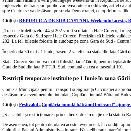
Prima minivacanță a verii prelungește weekend-ul în Republica de sub Cas
mijloacelor de transport public vor avea rutele modificate, astfel că au
spre Centru se va desfășura pe strada Democrației, cu opriri în stațiil
Citiți și:
REPUBLICA DE SUB CASTANI. Weekendul acesta, Buleva
„Traseele troleibuzelor 44 și 202 vor fi scurtate la Hale Coreco, iar l
respectiv Gara de Sud spre Hale Coreco. Precizăm că biletele validate în
202. La fel, biletele folosite în autobuz pe zona Gara de Sud - Centru î
În perioada 30 mai - 1 iunie, traseul 2 va efectua stația din fața Gării
Stația Coreco Sud nu va mai fi folosită, iar călătorii, pentru deplasările
Gara de Sud din fața P.T.T.R. Sud, comună cu cea a traseului 101.
Restricții temporare instituite pe 1 Iunie în zona Gării 
Comisia Municipală pentru Transport și Siguranța Circulației a aproba
desfășurare a evenimentului intitulat „Copilăria inundă Bătrânul Bulevar
Citiți și:
Festivalul „Copilăria inundă bătrânul bulevard” ajunge 
„S-a stabilit și restricționarea primei benzi de circulație de la statuia 
De asemenea, tot pentru derularea acestui eveniment, în condiții optime
Culturii și Palatul Administrativ – intrarea B) și eliberarea parcării, în