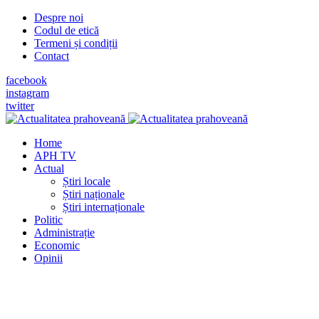
Despre noi
Codul de etică
Termeni și condiții
Contact
facebook
instagram
twitter
Home
APH TV
Actual
Știri locale
Știri naționale
Știri internaționale
Politic
Administrație
Economic
Opinii