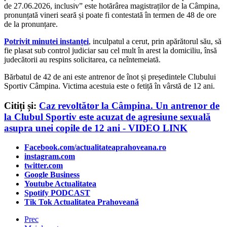
de 27.06.2026, inclusiv” este hotărârea magistraților de la Câmpina,
pronunțată vineri seară și poate fi contestată în termen de 48 de ore
de la pronunțare.
Potrivit minutei instanței
, inculpatul a cerut, prin apărătorul său, să
fie plasat sub control judiciar sau cel mult în arest la domiciliu, însă
judecătorii au respins solicitarea, ca neîntemeiată.
Bărbatul de 42 de ani este antrenor de înot și președintele Clubului
Sportiv Câmpina. Victima acestuia este o fetiță în vârstă de 12 ani.
Citiți și:
Caz revoltător la Câmpina. Un antrenor de
la Clubul Sportiv este acuzat de agresiune sexuală
asupra unei copile de 12 ani - VIDEO LINK
Facebook.com/actualitateaprahoveana.ro
instagram.com
twitter.com
Google Business
Youtube Actualitatea
Spotify PODCAST
Tik Tok Actualitatea Prahoveană
Prec