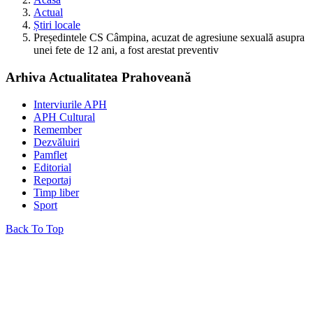
Actual
Știri locale
Președintele CS Câmpina, acuzat de agresiune sexuală asupra
unei fete de 12 ani, a fost arestat preventiv
Arhiva Actualitatea Prahoveană
Interviurile APH
APH Cultural
Remember
Dezvăluiri
Pamflet
Editorial
Reportaj
Timp liber
Sport
Back To Top