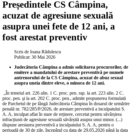
Președintele CS Câmpina,
acuzat de agresiune sexuală
asupra unei fete de 12 ani, a
fost arestat preventiv
Scris de
Ioana Rădulescu
Publicat: 30 Mai 2026
Judecătoria Câmpina a admis solicitarea procurorilor, de
emitere a mandatului de arestare preventivă pe numele
antrenorului de la CS Câmpina, acuzat de abuz sexual
asupra uneia dintre eleve, o minora de 12 ani.
„În temeiul art. 226 alin. 1 C. proc. pen. rap. la art. 223 alin. 2 C.
proc. pen. şi la art. 202 C. proc. pen., admite propunerea formulată
de Parchetul de pe lângă Judecătoria Câmpina în dosarul de urmărire
penală nr. 782/285/P/2026, de arestare preventivă a inculpatului S.
A. A, inculpat aflat în stare de reținere, cercetat pentru săvârșirea
infracțiunii de agresiune sexuală săvârșită asupra unui minor. (...)
dispune arestarea preventivă a inculpatului S. A. A, pentru o
perioadă de 30 de zile, începând cu data de 29.05.2026 până la data