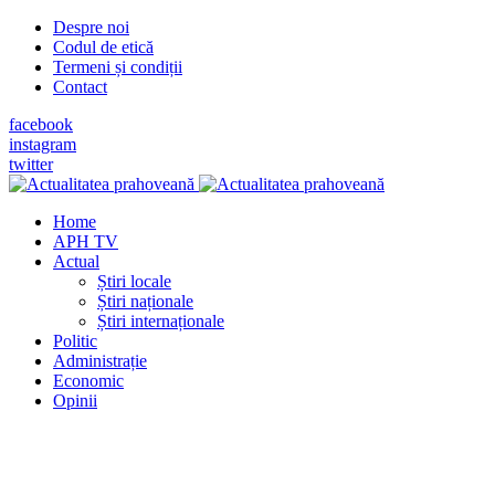
Despre noi
Codul de etică
Termeni și condiții
Contact
facebook
instagram
twitter
Home
APH TV
Actual
Știri locale
Știri naționale
Știri internaționale
Politic
Administrație
Economic
Opinii