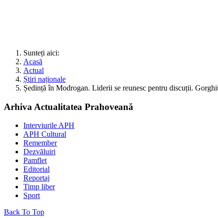
Sunteți aici:
Acasă
Actual
Știri naționale
Ședință în Modrogan. Liderii se reunesc pentru discuții. Gorghi
Arhiva Actualitatea Prahoveană
Interviurile APH
APH Cultural
Remember
Dezvăluiri
Pamflet
Editorial
Reportaj
Timp liber
Sport
Back To Top