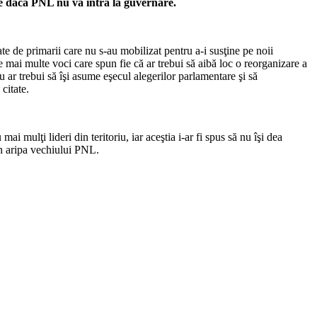
ce dacă PNL nu va intra la guvernare.
te de primarii care nu s-au mobilizat pentru a-i susţine pe noii
te mai multe voci care spun fie că ar trebui să aibă loc o reorganizare a
u ar trebui să îşi asume eşecul alegerilor parlamentare şi să
citate.
mai mulţi lideri din teritoriu, iar aceştia i-ar fi spus să nu îşi dea
in aripa vechiului PNL.