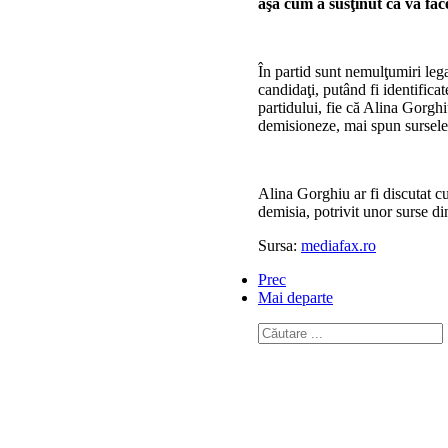
aşa cum a susţinut că va fa
În partid sunt nemulţumiri lega
candidaţi, putând fi identifica
partidului, fie că Alina Gorghi
demisioneze, mai spun sursele 
Alina Gorghiu ar fi discutat cu 
demisia, potrivit unor surse d
Sursa:
mediafax.ro
Prec
Mai departe