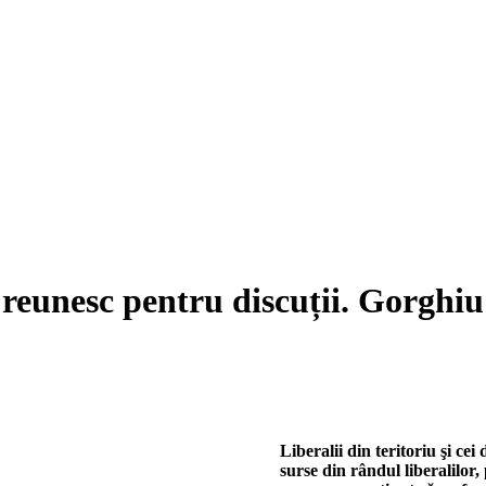
 reunesc pentru discuții. Gorghiu
Liberalii din teritoriu şi ce
surse din rândul liberalilor,