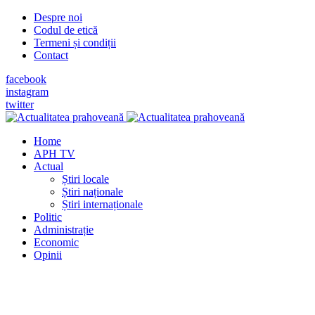
Despre noi
Codul de etică
Termeni și condiții
Contact
facebook
instagram
twitter
Home
APH TV
Actual
Știri locale
Știri naționale
Știri internaționale
Politic
Administrație
Economic
Opinii