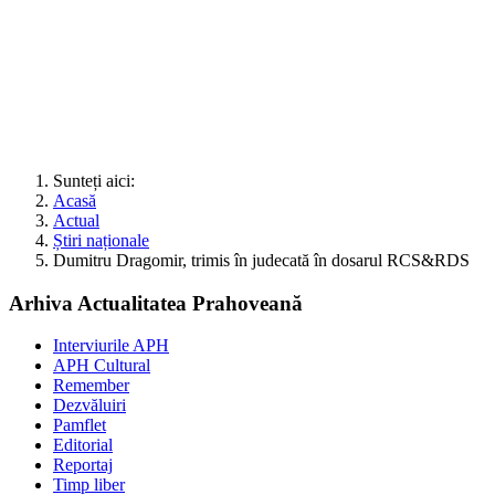
Sunteți aici:
Acasă
Actual
Știri naționale
Dumitru Dragomir, trimis în judecată în dosarul RCS&RDS
Arhiva Actualitatea Prahoveană
Interviurile APH
APH Cultural
Remember
Dezvăluiri
Pamflet
Editorial
Reportaj
Timp liber