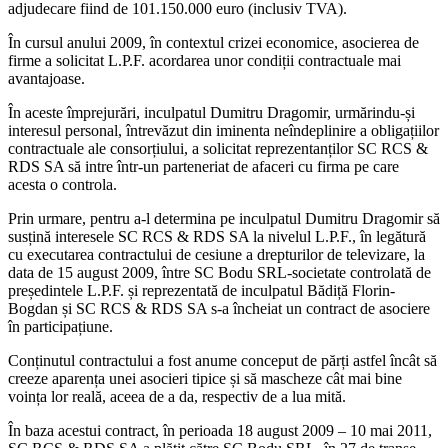
adjudecare fiind de 101.150.000 euro (inclusiv TVA).
În cursul anului 2009, în contextul crizei economice, asocierea de
firme a solicitat L.P.F. acordarea unor condiții contractuale mai
avantajoase.
În aceste împrejurări, inculpatul Dumitru Dragomir, urmărindu-și
interesul personal, întrevăzut din iminenta neîndeplinire a obligațiilor
contractuale ale consorțiului, a solicitat reprezentanților SC RCS &
RDS SA să intre într-un parteneriat de afaceri cu firma pe care
acesta o controla.
Prin urmare, pentru a-l determina pe inculpatul Dumitru Dragomir să
susțină interesele SC RCS & RDS SA la nivelul L.P.F., în legătură
cu executarea contractului de cesiune a drepturilor de televizare, la
data de 15 august 2009, între SC Bodu SRL-societate controlată de
președintele L.P.F. și reprezentată de inculpatul Bădiță Florin-
Bogdan și SC RCS & RDS SA s-a încheiat un contract de asociere
în participațiune.
Conținutul contractului a fost anume conceput de părți astfel încât să
creeze aparența unei asocieri tipice și să mascheze cât mai bine
voința lor reală, aceea de a da, respectiv de a lua mită.
În baza acestui contract, în perioada 18 august 2009 – 10 mai 2011,