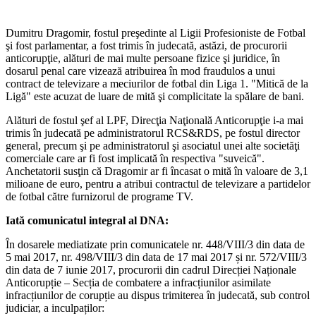
Dumitru Dragomir, fostul preşedinte al Ligii Profesioniste de Fotbal
şi fost parlamentar, a fost trimis în judecată, astăzi, de procurorii
anticorupţie, alături de mai multe persoane fizice şi juridice, în
dosarul penal care vizează atribuirea în mod fraudulos a unui
contract de televizare a meciurilor de fotbal din Liga 1. "Mitică de la
Ligă" este acuzat de luare de mită şi complicitate la spălare de bani.
Alături de fostul şef al LPF, Direcţia Naţională Anticorupţie i-a mai
trimis în judecată pe administratorul RCS&RDS, pe fostul director
general, precum şi pe administratorul şi asociatul unei alte societăţi
comerciale care ar fi fost implicată în respectiva "suveică".
Anchetatorii susţin că Dragomir ar fi încasat o mită în valoare de 3,1
milioane de euro, pentru a atribui contractul de televizare a partidelor
de fotbal către furnizorul de programe TV.
Iată comunicatul integral al DNA:
În dosarele mediatizate prin comunicatele nr. 448/VIII/3 din data de
5 mai 2017, nr. 498/VIII/3 din data de 17 mai 2017 și nr. 572/VIII/3
din data de 7 iunie 2017, procurorii din cadrul Direcției Naționale
Anticorupție – Secția de combatere a infracțiunilor asimilate
infracțiunilor de corupție au dispus trimiterea în judecată, sub control
judiciar, a inculpaților: