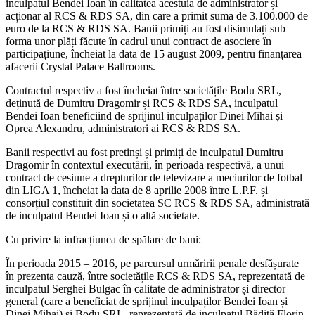
inculpatul Bendei Ioan în calitatea acestuia de administrator și
acționar al RCS & RDS SA, din care a primit suma de 3.100.000 de
euro de la RCS & RDS SA. Banii primiți au fost disimulați sub
forma unor plăți făcute în cadrul unui contract de asociere în
participațiune, încheiat la data de 15 august 2009, pentru finanțarea
afacerii Crystal Palace Ballrooms.
Contractul respectiv a fost încheiat între societățile Bodu SRL,
deținută de Dumitru Dragomir și RCS & RDS SA, inculpatul
Bendei Ioan beneficiind de sprijinul inculpaților Dinei Mihai și
Oprea Alexandru, administratori ai RCS & RDS SA.
Banii respectivi au fost pretinși și primiți de inculpatul Dumitru
Dragomir în contextul executării, în perioada respectivă, a unui
contract de cesiune a drepturilor de televizare a meciurilor de fotbal
din LIGA 1, încheiat la data de 8 aprilie 2008 între L.P.F. și
consorțiul constituit din societatea SC RCS & RDS SA, administrată
de inculpatul Bendei Ioan și o altă societate.
Cu privire la infracțiunea de spălare de bani:
În perioada 2015 – 2016, pe parcursul urmăririi penale desfășurate
în prezenta cauză, între societățile RCS & RDS SA, reprezentată de
inculpatul Serghei Bulgac în calitate de administrator și director
general (care a beneficiat de sprijinul inculpaților Bendei Ioan și
Dinei Mihai) și Bodu SRL, reprezentată de inculpatul Bădiță Florin-