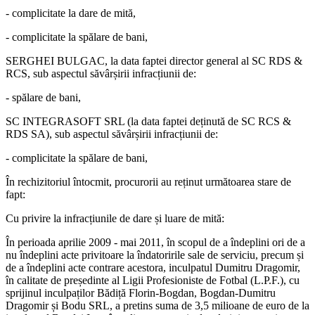
- complicitate la dare de mită,
- complicitate la spălare de bani,
SERGHEI BULGAC, la data faptei director general al SC RDS &
RCS, sub aspectul săvârșirii infracțiunii de:
- spălare de bani,
SC INTEGRASOFT SRL (la data faptei deținută de SC RCS &
RDS SA), sub aspectul săvârșirii infracțiunii de:
- complicitate la spălare de bani,
În rechizitoriul întocmit, procurorii au reținut următoarea stare de
fapt:
Cu privire la infracțiunile de dare și luare de mită:
În perioada aprilie 2009 - mai 2011, în scopul de a îndeplini ori de a
nu îndeplini acte privitoare la îndatoririle sale de serviciu, precum și
de a îndeplini acte contrare acestora, inculpatul Dumitru Dragomir,
în calitate de președinte al Ligii Profesioniste de Fotbal (L.P.F.), cu
sprijinul inculpaților Bădiță Florin-Bogdan, Bogdan-Dumitru
Dragomir și Bodu SRL, a pretins suma de 3,5 milioane de euro de la