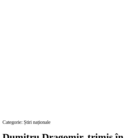
Categorie:
Știri naționale
Dumitru Dragomir, trimis în