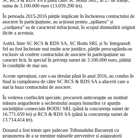
SC RCS & RDS SA a plătit către SC Bodu SRL, în 27 de tranșe,
suma de 3.100.000 euro (13.059.290 lei).
În perioada 2015-2016 părțile implicate în încheierea contractului de
asociere în participațiune, au acționat pentru „spălarea” și
„curățarea” sa de caracterul infracțional, în scopul disimulării originii
ilicite a acestuia.
Astfel, între SC RCS & RDS SA, SC Bodu SRL și Sc Integrasoft
Srl au fost încheiate mai multe acte juridice, părțile preocupându-se
exclusiv să confere contractului de asociere în participațiune un
caracter licit, în special în privința sumei de 3.100.000 euro, plătită
în condițiile de mai sus.
Aceste operațiuni, care s-au derulat până în anul 2016, au condus în
final la cumpărarea de către SC RCS & RDS SA a afacerii care a
stat la baza contractului de asociere.
În vederea confiscării speciale, procurorii anticorupție au instituit
măsura asigurătorie a sechestrului asupra bunurilor ce aparțin
societăților comerciale BODU SRL (până la concurența sumei de
16.771.659 lei) și RCS & RDS SA (până la concurența sumei de
13.714.414 lei).
Dosarul a fost trimis spre judecare Tribunalului București cu
propunerea de a se menține măsurile preventive și asiguratorii