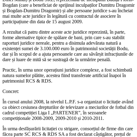
Bogdan (care a beneficiat de sprijinul inculpaților Dumitru Dragomir
și Bogdan-Dumitru Dragomir) și alte persoane juridice s-au încheiat
mai multe acte juridice în legătură cu contractul de asociere în
participațiune din data de 15 august 2009.
A rezultat că patru dintre aceste acte juridice reprezintă, în parte,
forme alternative tipice de spălare de bani, prin care s-au stabilit
raporturi juridice nereale, pentru a disimula adevărata natură a
existenței sumei de 3.100.000 euro în patrimoniul societății Bodu,
dar și în scopul de a ajuta persoanele care au săvârșit infracțiunile de
dare și luare de mită să se sustragă de la urmărire penală.
Practic, în urma unor operațiuni juridice complexe, a fost schimbată
natura sumelor plătite, acestea fiind transferate artificial înapoi în
patrimoniul RCS & RDS.
Concret:
În cursul anului 2008, la nivelul L.P.F. s-a organizat o licitație având
ca obiect cesiunea drepturilor de televizare a meciurilor de fotbal din
cadrul competiției Liga I „PARTENER”, în sezoanele
competiționale 2008-2009, 2009-2010 și 2010-2011.
În urma desfășurării licitației cu strigare, consorțiul de firme din care
făcea parte SC RCS & RDS SA a fost declarat câștigător, prețul de