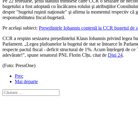
Pe 22 februarie, şeful statului trimisese către CCR o sesizare de necons
bugetului a fost adoptată cu încălcarea rolului şi atribuţiilor Consiliu
despre "bugetul ruşinii naţionale" şi afirma la momentul respectiv că gă
responsabilitatea fiscal-bugetară.
Pe acelaşi subiect:
Preşedintele Iohannis contestă la CCR bugetul de st
CCR a respins sesizarea președintelui Klaus Iohannis privind legea bug
Parlament. „
Legea plafoanelor la bugetul de stat se întoarce în Parl
respecte pactul fiscal - deficit structural de 1%. Acum înțelegeți de c
adevărate!”, spune senatorul PNL Florin Cîțu, citat de
Digi 24
.
(Foto: PressOne)
Prec
Mai departe