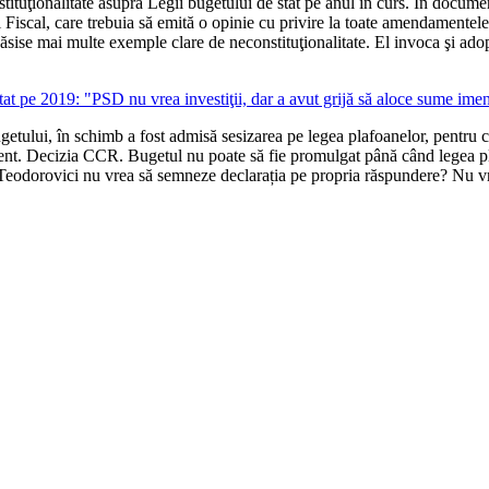
tituţionalitate asupra Legii bugetului de stat pe anul în curs. În docume
lui Fiscal, care trebuia să emită o opinie cu privire la toate amendament
sise mai multe exemple clare de neconstituţionalitate. El invoca şi adopt
at pe 2019: "PSD nu vrea investiţii, dar a avut grijă să aloce sume imen
etului, în schimb a fost admisă sesizarea pe legea plafoanelor, pentru c
ament. Decizia CCR.
Bugetul nu poate să fie promulgat până când legea pl
e Teodorovici nu vrea să semneze declarația pe propria răspundere? Nu vr