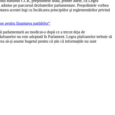
ntul transmis CCR, preşedintele arăta, printre altele, că Legea
ele admise pe parcursul dezbaterilor parlamentare. Preşedintele vorbea
area acestei legi cu încălcarea principiilor şi reglementărilor privind
se pentru finanţarea partidelor"
ă parlamentarii au modicat-o după ce a trecut deja de
afoanelor nu este adoptată în Parlament. Legea plafoanelor trebuie să
ea să-și asume bugetul pentru că știe că informațiile nu sunt