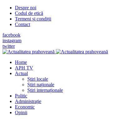
Despre noi
Codul de etică
Termeni și condiții
Contact
facebook
instagram
twitter
Home
APH TV
Actual
Știri locale
Știri naționale
Știri internaționale
Politic
Administrație
Economic
Opinii