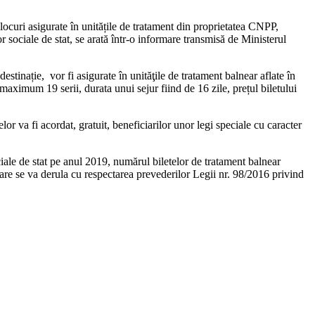
e locuri asigurate în unitățile de tratament din proprietatea CNPP,
r sociale de stat, se arată într-o informare transmisă de Ministerul
stinație, vor fi asigurate în unităţile de tratament balnear aflate în
aximum 19 serii, durata unui sejur fiind de 16 zile, prețul biletului
or va fi acordat, gratuit, beneficiarilor unor legi speciale cu caracter
iale de stat pe anul 2019, numărul biletelor de tratament balnear
 care se va derula cu respectarea prevederilor Legii nr. 98/2016 privind