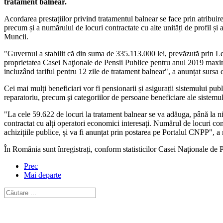
tratament balnear.
Acordarea prestațiilor privind tratamentul balnear se face prin atribuire
precum și a numărului de locuri contractate cu alte unități de profil și 
Muncii.
"Guvernul a stabilit că din suma de 335.113.000 lei, prevăzută prin Lege
proprietatea Casei Naţionale de Pensii Publice pentru anul 2019 maximum
incluzând tariful pentru 12 zile de tratament balnear", a anunțat sursa c
Cei mai mulți beneficiari vor fi pensionarii și asigurații sistemului pu
reparatoriu, precum şi categoriilor de persoane beneficiare ale sistemu
"La cele 59.622 de locuri la tratament balnear se va adăuga, până la ni
contractat cu alți operatori economici interesați. Numărul de locuri con
achizițiile publice, și va fi anunțat prin postarea pe Portalul CNPP", a
În România sunt înregistrați, conform statisticilor Casei Naționale de 
Prec
Mai departe