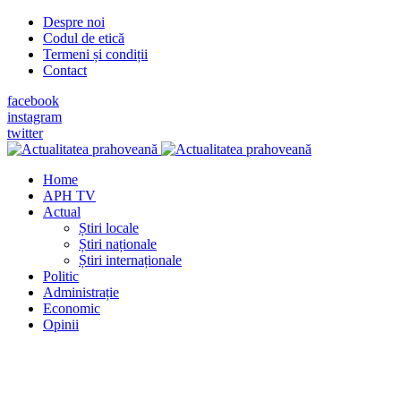
Despre noi
Codul de etică
Termeni și condiții
Contact
facebook
instagram
twitter
Home
APH TV
Actual
Știri locale
Știri naționale
Știri internaționale
Politic
Administrație
Economic
Opinii