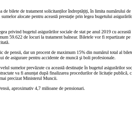
a de bilete de tratament solicitanților îndreptățiți, în limita numărului d
a sumelor alocate pentru această prestație prin legea bugetului asigurărilo
a privind bugetul asigurărilor sociale de stat pe anul 2019 cu această de
 59.622 de locuri la tratament balnear. Biletele vor fi repartizate pe m
itată.
blic de pensii, dar un procent de maximum 15% din numărul total al biletel
lui de asigurare pentru accidente de muncă şi boli profesionale.
velul sumelor prevăzute cu această destinație în bugetul asigurărilor soc
tractate va fi anunțat după finalizarea procedurilor de licitație publică,
 mai precizat Ministerul Muncii.
Pensii, aproximativ 4,7 milioane de pensionari.