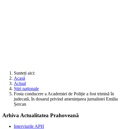
Sunteți aici:
Acasă
Actual
Știri naționale
Fosta conducere a Academiei de Poliție a fost trimisă în
judecată, în dosarul privind amenințarea jurnalistei Emilia
Șercan
Arhiva Actualitatea Prahoveană
Interviurile APH