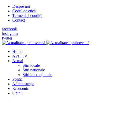
Despre noi
Codul de etică
Termeni și condiții
Contact
facebook
instagram
twitter
Home
APH TV
Actual
Știri locale
Știri naționale
Știri internaționale
Politic
Administrație
Economic
Opinii