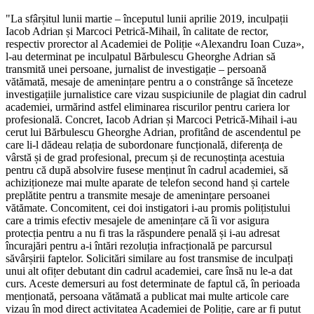
"La sfârșitul lunii martie – începutul lunii aprilie 2019, inculpații
Iacob Adrian și Marcoci Petrică-Mihail, în calitate de rector,
respectiv prorector al Academiei de Poliție «Alexandru Ioan Cuza»,
l-au determinat pe inculpatul Bărbulescu Gheorghe Adrian să
transmită unei persoane, jurnalist de investigație – persoană
vătămată, mesaje de amenințare pentru a o constrânge să înceteze
investigațiile jurnalistice care vizau suspiciunile de plagiat din cadrul
academiei, urmărind astfel eliminarea riscurilor pentru cariera lor
profesională. Concret, Iacob Adrian și Marcoci Petrică-Mihail i-au
cerut lui Bărbulescu Gheorghe Adrian, profitând de ascendentul pe
care li-l dădeau relația de subordonare funcțională, diferența de
vârstă și de grad profesional, precum și de recunoștința acestuia
pentru că după absolvire fusese menținut în cadrul academiei, să
achiziționeze mai multe aparate de telefon second hand și cartele
preplătite pentru a transmite mesaje de amenințare persoanei
vătămate. Concomitent, cei doi instigatori i-au promis polițistului
care a trimis efectiv mesajele de amenințare că îi vor asigura
protecția pentru a nu fi tras la răspundere penală și i-au adresat
încurajări pentru a-i întări rezoluția infracțională pe parcursul
săvârșirii faptelor. Solicitări similare au fost transmise de inculpați
unui alt ofițer debutant din cadrul academiei, care însă nu le-a dat
curs. Aceste demersuri au fost determinate de faptul că, în perioada
menționată, persoana vătămată a publicat mai multe articole care
vizau în mod direct activitatea Academiei de Poliție, care ar fi putut