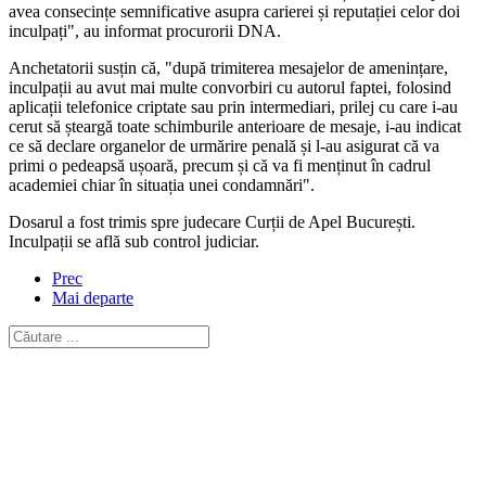
avea consecințe semnificative asupra carierei și reputației celor doi
inculpați", au informat procurorii DNA.
Anchetatorii susțin că, "după trimiterea mesajelor de amenințare,
inculpații au avut mai multe convorbiri cu autorul faptei, folosind
aplicații telefonice criptate sau prin intermediari, prilej cu care i-au
cerut să șteargă toate schimburile anterioare de mesaje, i-au indicat
ce să declare organelor de urmărire penală și l-au asigurat că va
primi o pedeapsă ușoară, precum și că va fi menținut în cadrul
academiei chiar în situația unei condamnări".
Dosarul a fost trimis spre judecare Curții de Apel București.
Inculpații se află sub control judiciar.
Prec
Mai departe