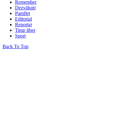
Remember
Dezvăluiri
Pamflet
Editorial
Reportaj
Timp liber
Sport
Back To Top