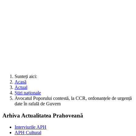
Sunteți aici:
Acasă
Actual
Știri naționale
Avocatul Poporului contestă, la CCR, ordonanțele de urgență
date în rafală de Guvern
Arhiva Actualitatea Prahoveană
Interviurile APH
APH Cultural