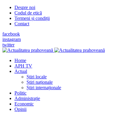
Despre noi
Codul de etică
Termeni și condiții
Contact
facebook
instagram
twitter
Home
APH TV
Actual
Știri locale
Știri naționale
Știri internaționale
Politic
Administrație
Economic
Opinii