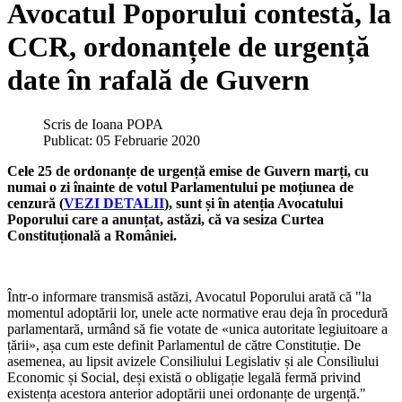
Avocatul Poporului contestă, la
CCR, ordonanțele de urgență
date în rafală de Guvern
Scris de
Ioana POPA
Publicat: 05 Februarie 2020
Cele 25 de ordonanțe de urgență emise de Guvern marți, cu
numai o zi înainte de votul Parlamentului pe moțiunea de
cenzură (
VEZI DETALII
), sunt și în atenția Avocatului
Poporului care a anunțat, astăzi, că va sesiza Curtea
Constituțională a României.
Într-o informare transmisă astăzi, Avocatul Poporului arată că "la
momentul adoptării lor, unele acte normative erau deja în procedură
parlamentară, urmând să fie votate de «unica autoritate legiuitoare a
țării», așa cum este definit Parlamentul de către Constituție. De
asemenea, au lipsit avizele Consiliului Legislativ și ale Consiliului
Economic și Social, deși există o obligație legală fermă privind
existența acestora anterior adoptării unei ordonanțe de urgență."