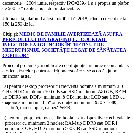
decembrie – 2004-iunie, respectiv IPC=239,41 s-a propus un plafon
de 500 lei” explică nota de fundamentare.
Ultima dată, plafonul a fost modificat în 2018, când a crescut de la
150 la 250 de lei.
Citiți și:
MEDIC DE FAMILIE AVERTIZEAZĂ ASUPRA
PERICOLULUI DIN GRĂDINIȚE: “COCKTAIL
INFECȚIOS SÂRGUINCIOS ÎNTREȚINUT DE
MISERUPISMUL SOCIETĂȚII LEGAT DE SĂNĂTATEA
COPIILOR”
Proiectul propune și modificarea configurației minime recomandate,
a calculatoarelor pentru achiziționarea cărora se acordă ajutor
financiar, astfel:
“a) pentru desktop-procesor cu frecvență nominală minimum 3.0
GHz; HDD minimum 500 GB sau SSD minimum 240 GB; RAM
tip DDR3 sau DDR4 minimum 8 GB; monitor LCD sau LED cu
diagonală minimum 18.5“ și rezoluție minimum 1920 x 1080;
tastatură, mouse optic; cameră WEB;
b) pentru laptop, notebook, ultrabookul sau dispozitivele echivalente
- procesor cu minimum 2 nuclee; RAM tip DDR3 sau DDR4
minimum 8 GB; HDD minimum 500 GB sau SSD minimum