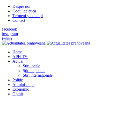
Despre noi
Codul de etică
Termeni și condiții
Contact
facebook
instagram
twitter
Home
APH TV
Actual
Știri locale
Știri naționale
Știri internaționale
Politic
Administrație
Economic
Opinii