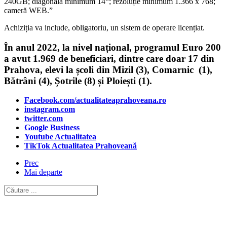
240GB; diagonală minimum 14“; rezoluție minimum 1.366 x 768;
cameră WEB.”
Achiziția va include, obligatoriu, un sistem de operare licențiat.
În anul 2022, la nivel național, programul Euro 200
a avut 1.969 de beneficiari, dintre care doar 17 din
Prahova, elevi la școli din Mizil (3), Comarnic (1),
Bătrâni (4), Șotrile (8) și Ploiești (1).
Facebook.com/actualitateaprahoveana.ro
instagram.com
twitter.com
Google Business
Youtube Actualitatea
TikTok Actualitatea Prahoveană
Prec
Mai departe