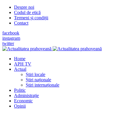
Despre noi
Codul de etică
Termeni și condiții
Contact
facebook
instagram
twitter
Home
APH TV
Actual
Știri locale
Știri naționale
Știri internaționale
Politic
Administrație
Economic
Opinii