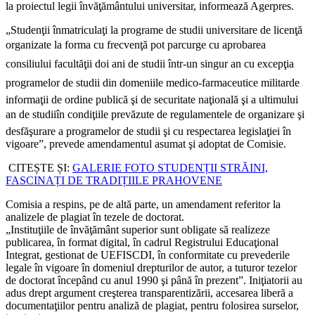
la proiectul legii învăţământului universitar, informează Agerpres.
„Studenţii înmatriculaţi la programe de studii universitare de licenţă
organizate la forma cu frecvenţă pot parcurge cu aprobarea
consiliului facultăţii doi ani de studii într-un singur an cu excepţia
programelor de studii din domeniile medico-farmaceutice militarde
informaţii de ordine publică şi de securitate naţională şi a ultimului
an de studiiîn condiţiile prevăzute de regulamentele de organizare şi
desfăşurare a programelor de studii şi cu respectarea legislaţiei în
vigoare”, prevede amendamentul asumat şi adoptat de Comisie.
CITEȘTE ȘI:
GALERIE FOTO STUDENȚII STRĂINI,
FASCINAȚI DE TRADIȚIILE PRAHOVENE
Comisia a respins, pe de altă parte, un amendament referitor la
analizele de plagiat în tezele de doctorat.
„Instituţiile de învăţământ superior sunt obligate să realizeze
publicarea, în format digital, în cadrul Registrului Educaţional
Integrat, gestionat de UEFISCDI, în conformitate cu prevederile
legale în vigoare în domeniul drepturilor de autor, a tuturor tezelor
de doctorat începând cu anul 1990 şi până în prezent”. Iniţiatorii au
adus drept argument creşterea transparentizării, accesarea liberă a
documentaţiilor pentru analiză de plagiat, pentru folosirea surselor,