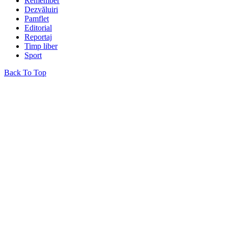
Remember
Dezvăluiri
Pamflet
Editorial
Reportaj
Timp liber
Sport
Back To Top