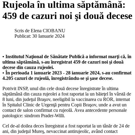
Rujeola în ultima săptămână:
459 de cazuri noi şi două decese
Scris de
Elena CIOBANU
Publicat: 30 Ianuarie 2024
• Institutul Naţional de Sănătate Publică a informat marţi că, în
ultima săptămână, s-au înregistrat 459 de cazuri noi şi două
decese din cauza rujeolei.
• În perioada 1 ianuarie 2023 - 28 ianuarie 2024, s-au confirmat
4.205 cazuri de rujeolă, înregistrându-se şi şase decese.
Potrivit INSP, unul din cele două decese înregistrate în ultima
săptămână din cauza rujeolei a fost raportat la un băieţel în vârstă de
8 luni, din judeţul Braşov, neeligibil la vaccinarea cu ROR, internat
în Spitalul Clinic de Urgenţă pentru Copii Braşov, unde a avut un
contact de salon confirmat cu rujeolă. Avea antecedente personale
patologice: sindrom Prader-Willi.
Cel de-al doilea deces înregistrat a fost raportat la un tânăr de 24 de
ani, din judeţul Mureş, nevaccinat antirujeolic, având contact