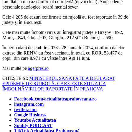
familial cu un caz confirmat cu rujeolă (nevaccinat). Antecedente
personale patologice: retard mental sever.
Cele 4.205 de cazuri confirmate cu rujeolă au fost raportate în 39 de
judeţe şi în Bucureşti.
Cele mai multe îmbolnăviri s-au înregistrat judeţele Braşov - 892,
Mureş - 849, Cluj - 205, Giurgiu - 212 şi în Bucureşti - 590.
În perioada 6 decembrie 2023 - 28 ianuarie 2024, conform datelor
extrase din RENV, au fost vaccinaţi, în total, cu ROR, 53.477 de
copii, din care 8.971 cu vârste între 9 şi 11 luni.
Mai multe pe
agerpres.ro
CITEȘTE ȘI:
MINISTERUL SĂNĂTĂȚII A DECLARAT
EPIDEMIE DE RUJEOLĂ. CARE ESTE SITUAȚIA
ÎMBOLNĂVIRILOR RAPORTATE ÎN PRAHOVA
Facebook.com/actualitateaprahoveana.ro
instagram.com
twitter.com
Google Business
Youtube Actualitatea
Spotify PODCAST
TikTok Actualitatea Prahoveană