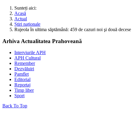
Sunteți aici:
Acasă
Actual
Știri naționale
Rujeola în ultima săptămână: 459 de cazuri noi şi două decese
Arhiva Actualitatea Prahoveană
Interviurile APH
APH Cultural
Remember
Dezvăluiri
Pamflet
Editorial
Reportaj
Timp liber
Sport
Back To Top