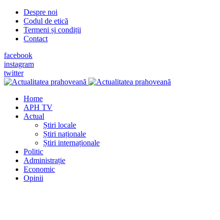
Despre noi
Codul de etică
Termeni și condiții
Contact
facebook
instagram
twitter
Home
APH TV
Actual
Știri locale
Știri naționale
Știri internaționale
Politic
Administrație
Economic
Opinii