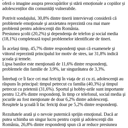
oferă o imagine asupra preocupărilor și stării emoționale a copiilor și
adolescenților din comunități vulnerabile.
Potrivit sondajului, 30,8% dintre tinerii intervievați consideră că
problemele emoţionale şi anxietatea reprezintă cea mai mare
problemă pentru adolescenţii din România.
Presiunea şcolii (20,2%) şi dependenţa de telefon şi social media
(18,1%) completează topul problemelor identificate de tineri.
În același timp, 45,7% dintre respondenţi spun că examenele şi
viitorul reprezintă principalul lor motiv de stres, iar 31,8% indică
şcoala şi temele.
Lipsa banilor este menţionată de 11,6% dintre respondenţi,
problemele din familie de 3,9%, iar singurătatea de 3,3%.
Întrebaţi ce îi face cei mai fericiţi în viaţa de zi cu zi, adolescenţii au
răspuns în principal: timpul petrecut cu familia (40,3%) şi timpul
petrecut cu prietenii (31,6%). Sportul şi hobby-urile sunt importante
pentru 12,4% dintre respondenţi, în timp ce telefonul, social media şi
jocurile au fost menţionate de doar 6,2% dintre adolescenţi.
Reuşitele la şcoală îi fac fericiţi doar pe 5,2% dintre respondenţi.
Rezultatele arată şi o nevoie puternică sprijin emoţional. Dacă ar
putea schimba un singur lucru pentru copiii şi adolescenţii din
România, 26,8% dintre respondenţi spun că ar reduce presiunea