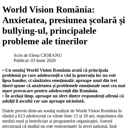
World Vision România:
Anxietatea, presiunea școlară și
bullying-ul, principalele
probleme ale tinerilor
Scris de
Elena CIOBANU
Publicat: 03 Iunie 2026
• Un sondaj World Vision România arată că principala
problemă pe care adolescenții o văd la generația lor nu este
lipsa banilor, ci sănătatea emoțională: aproape unul din trei
tineri spune că anxietatea și problemele emoționale sunt cea mai
mare provocare pentru adolescenții din România.
• În același timp, aproape un sfert dintre respondenți afirmă că
adulții îi ascultă rar sau aproape niciodată.
Datele provin dintr-un sondaj realizat de World Vision România în
rândul a 613 adolescenți cu vârste între 15 și 18 ani, majoritatea din
mediul rural și beneficiari ai programelor organizației. Autorii
precizează că studiul nu este reprezentativ la nivel național, însă