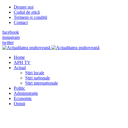
Despre noi
Codul de etică
Termeni și condiții
Contact
facebook
instagram
twitter
Home
APH TV
Actual
Știri locale
Știri naționale
Știri internaționale
Politic
Administrație
Economic
Opinii