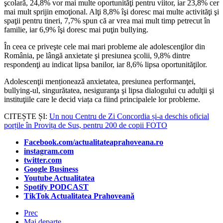
şcolară, 24,8% vor mai multe oportunităţi pentru viitor, iar 23,8% cer
mai mult sprijin emoţional. Alţi 8,8% îşi doresc mai multe activităţi şi
spaţii pentru tineri, 7,7% spun că ar vrea mai mult timp petrecut în
familie, iar 6,9% îşi doresc mai puţin bullying.
În ceea ce priveşte cele mai mari probleme ale adolescenţilor din
România, pe lângă anxietate şi presiunea şcolii, 9,8% dintre
respondenţi au indicat lipsa banilor, iar 8,6% lipsa oportunităţilor.
Adolescenţii menționează anxietatea, presiunea performanţei,
bullying-ul, singurătatea, nesiguranţa şi lipsa dialogului cu adulţii şi
instituţiile care le decid viața ca fiind principalele lor probleme.
CITEȘTE ȘI:
Un nou Centru de Zi Concordia și-a deschis oficial
porțile în Provița de Sus, pentru 200 de copii FOTO
Facebook.com/actualitateaprahoveana.ro
instagram.com
twitter.com
Google Business
Youtube Actualitatea
Spotify PODCAST
TikTok Actualitatea Prahoveană
Prec
Mai departe