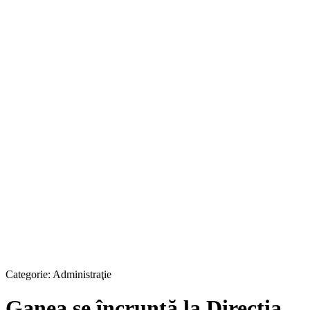
Categorie:
Administraţie
Ganea se încruntă la Direcția