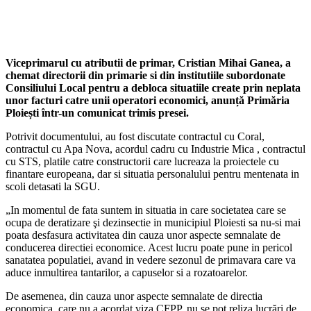
Viceprimarul cu atributii de primar, Cristian Mihai Ganea, a
chemat directorii din primarie si din institutiile subordonate
Consiliului Local pentru a debloca situatiile create prin neplata
unor facturi catre unii operatori economici, anunță Primăria
Ploiești într-un comunicat trimis presei.
Potrivit documentului, au fost discutate contractul cu Coral,
contractul cu Apa Nova, acordul cadru cu Industrie Mica , contractul
cu STS, platile catre constructorii care lucreaza la proiectele cu
finantare europeana, dar si situatia personalului pentru mentenata in
scoli detasati la SGU.
„In momentul de fata suntem in situatia in care societatea care se
ocupa de deratizare şi dezinsectie in municipiul Ploiesti sa nu-si mai
poata desfasura activitatea din cauza unor aspecte semnalate de
conducerea directiei economice. Acest lucru poate pune in pericol
sanatatea populatiei, avand in vedere sezonul de primavara care va
aduce inmultirea tantarilor, a capuselor si a rozatoarelor.
De asemenea, din cauza unor aspecte semnalate de directia
economica, care nu a acordat viza CFPP, nu se pot reliza lucrări de