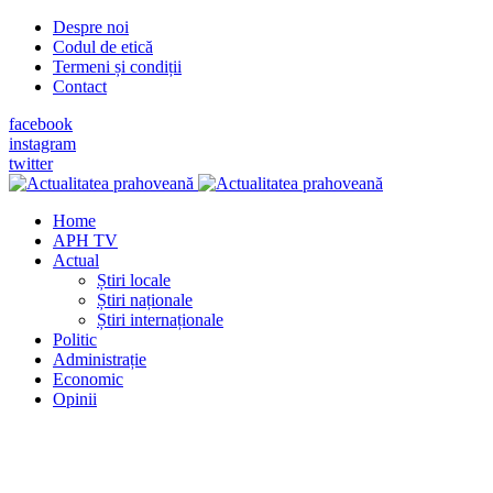
Despre noi
Codul de etică
Termeni și condiții
Contact
facebook
instagram
twitter
Home
APH TV
Actual
Știri locale
Știri naționale
Știri internaționale
Politic
Administrație
Economic
Opinii