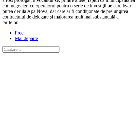
a fost prorogat, invocându-se, printre altele, faptul că municipalitatea
e în negocieri cu operatorul pentru o serie de investiţii pe care le-ar
putea derula Apa Nova, dar care ar fi condiţionate de prelungirea
contractului de delegare şi majorarea mult mai substanţială a
tarifelor.
Prec
Mai departe