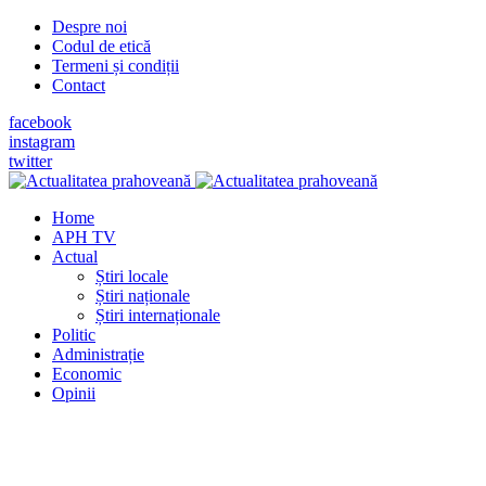
Despre noi
Codul de etică
Termeni și condiții
Contact
facebook
instagram
twitter
Home
APH TV
Actual
Știri locale
Știri naționale
Știri internaționale
Politic
Administrație
Economic
Opinii