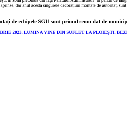
ști, în zona pietonală din fața Palatului Administrativ, în parcul de lâng
eja aprinse, dar anul acesta singurele decorațiuni montate de autorități su
ontați de echipele SGU sunt primul semn dat de municipali
RIE 2023. LUMINA VINE DIN SUFLET LA PLOIEȘTI. BE