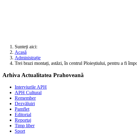
Sunteți aici:
Acasă
Administrație
Trei brazi montați, astăzi, în centrul Ploieștiului, pentru a fi îm
Arhiva Actualitatea Prahoveană
Interviurile APH
APH Cultural
Remember
Dezvăluiri
Pamflet
Editorial
Reportaj
Timp liber
Sport