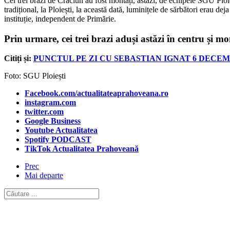
Cei trei brazi de Crăciun au fost montați, astăzi, de echipele SGU Ploie
tradițional, la Ploiești, la această dată, luminițele de sărbători erau d
instituție, independent de Primărie.
Prin urmare, cei trei brazi aduși astăzi în centru și m
Citiți și:
PUNCTUL PE ZI CU SEBASTIAN IGNAT 6 DECEMB
Foto: SGU Ploiești
Facebook.com/actualitateaprahoveana.ro
instagram.com
twitter.com
Google Business
Youtube Actualitatea
Spotify PODCAST
TikTok Actualitatea Prahoveană
Prec
Mai departe