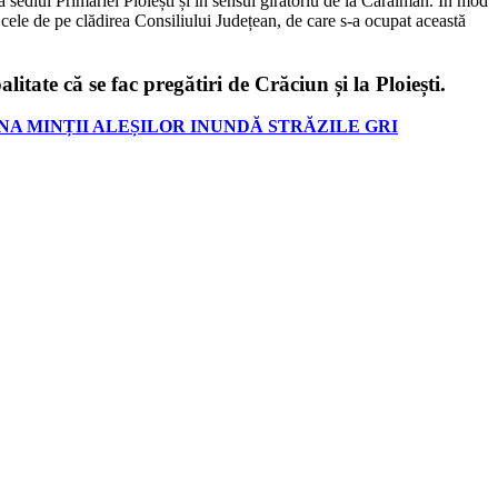
ă sediul Primăriei Ploiești și în sensul giratoriu de la Caraiman. În mod
nt cele de pe clădirea Consiliului Județean, de care s-a ocupat această
tate că se fac pregătiri de Crăciun și la Ploiești.
ZNA MINȚII ALEȘILOR INUNDĂ STRĂZILE GRI