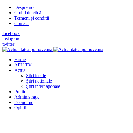
Despre noi
Codul de etică
Termeni și condiții
Contact
facebook
instagram
twitter
Home
APH TV
Actual
Știri locale
Știri naționale
Știri internaționale
Politic
Administrație
Economic
Opinii