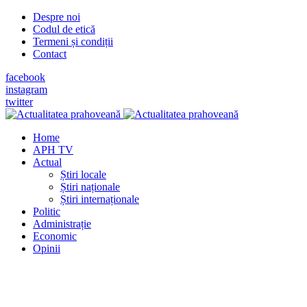
Despre noi
Codul de etică
Termeni și condiții
Contact
facebook
instagram
twitter
Home
APH TV
Actual
Știri locale
Știri naționale
Știri internaționale
Politic
Administrație
Economic
Opinii