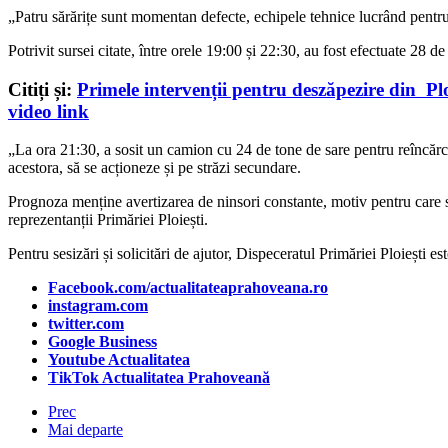
„Patru sărărițe sunt momentan defecte, echipele tehnice lucrând pentru 
Potrivit sursei citate, î
ntre orele 19:00 și 22:30, au fost efectuate 28 d
Citiți și:
Primele intervenții pentru deszăpezire din
Plo
video link
„La ora 21:30, a sosit un camion cu 24 de tone de sare pentru reîncărcare
acestora, să se acționeze și pe străzi secundare.
Prognoza menține avertizarea de ninsori constante, motiv pentru care sol
reprezentanții Primăriei Ploiești.
Pentru sesizări și solicitări de ajutor, Dispeceratul Primăriei Ploiești 
Facebook.com/actualitateaprahoveana.ro
instagram.com
twitter.com
Google Business
Youtube Actualitatea
TikTok Actualitatea Prahoveană
Prec
Mai departe