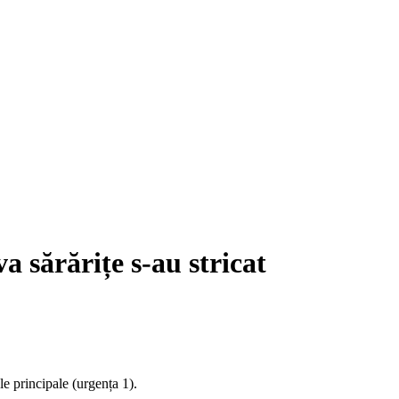
a sărărițe s-au stricat
ele principale (urgența 1).