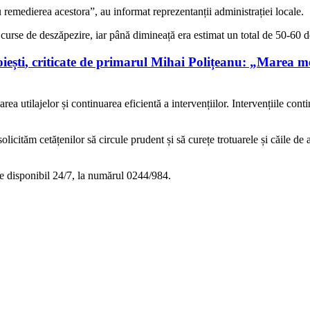
remedierea acestora”, au informat reprezentanții administrației locale.
e curse de deszăpezire, iar până dimineață era estimat un total de
50-60 de
iești
, criticate de primarul Mihai Polițeanu: „Marea me
a utilajelor și continuarea eficientă a intervențiilor. Intervențiile conti
icităm cetățenilor să circule prudent și să curețe trotuarele și căile de
este disponibil 24/7, la numărul 0244/984.