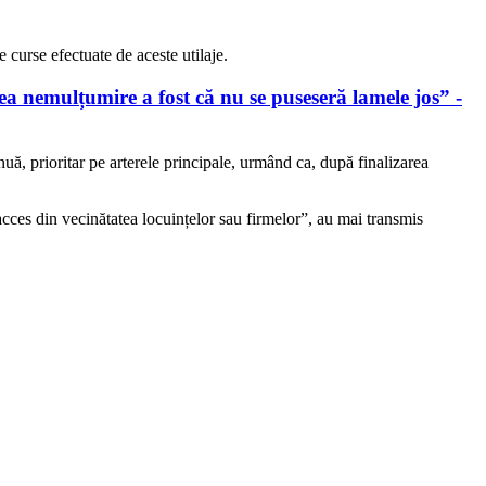
 curse efectuate de aceste utilaje.
a nemulțumire a fost că nu se puseseră lamele jos” -
nuă, prioritar pe arterele principale, urmând ca, după finalizarea
 acces din vecinătatea locuințelor sau firmelor”, au mai transmis