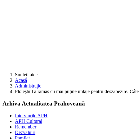
Sunteți aici:
Acasă
Administrație
Ploieștiul a rămas cu mai puține utilaje pentru deszăpezire. Câtev
Arhiva Actualitatea Prahoveană
Interviurile APH
APH Cultural
Remember
Dezvăluiri
Pamflet