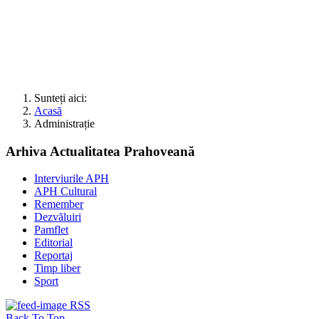
Sunteți aici:
Acasă
Administrație
Arhiva Actualitatea Prahoveană
Interviurile APH
APH Cultural
Remember
Dezvăluiri
Pamflet
Editorial
Reportaj
Timp liber
Sport
RSS
Back To Top