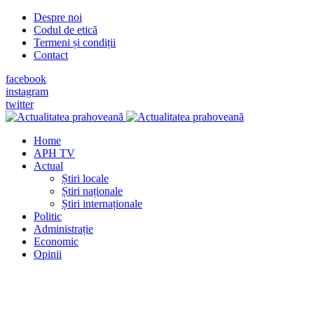
Despre noi
Codul de etică
Termeni și condiții
Contact
facebook
instagram
twitter
Home
APH TV
Actual
Știri locale
Știri naționale
Știri internaționale
Politic
Administrație
Economic
Opinii