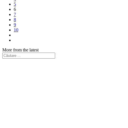
5
6
7
8
9
10
More from the latest