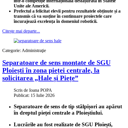
într-o competiție internațională desfășurată în Statele
Unite ale Americii.
Prefectul a felicitat elevii pentru rezultatele obținute și a
transmis că va susține în continuare proiectele care
încurajează excelența în domeniul roboticii.
Citește mai departe...
Categorie:
Administraţie
Separatoare de sens montate de SGU
Ploiești în zona pieței centrale, la
solicitarea „Hale și Piețe”
Scris de
Ioana POPA
Publicat: 15 Iulie 2026
Separatoare de sens de tip stâlpișori au apărut
în dreptul pieței centrale a Ploieștiului.
Lucrările au fost realizate de SGU Ploiești,