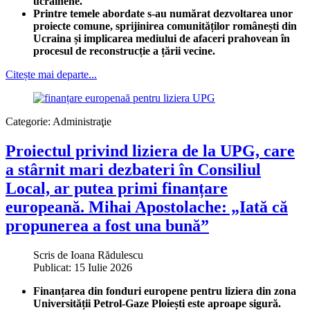
ucrainene.
Printre temele abordate s-au numărat dezvoltarea unor
proiecte comune, sprijinirea comunităților românești din
Ucraina și implicarea mediului de afaceri prahovean în
procesul de reconstrucție a țării vecine.
Citește mai departe...
Categorie:
Administraţie
Proiectul privind liziera de la UPG, care
a stârnit mari dezbateri în Consiliul
Local, ar putea primi finanțare
europeană. Mihai Apostolache: „Iată că
propunerea a fost una bună”
Scris de
Ioana Rădulescu
Publicat: 15 Iulie 2026
Finanțarea din fonduri europene pentru liziera din zona
Universității Petrol-Gaze Ploiești este aproape sigură.