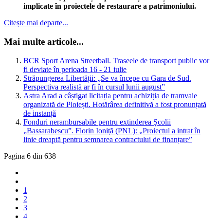
implicate în proiectele de restaurare a patrimoniului.
Citește mai departe...
Mai multe articole...
BCR Sport Arena Streetball. Traseele de transport public vor
fi deviate în perioada 16 - 21 iulie
Străpungerea Libertății: „Se va începe cu Gara de Sud.
Perspectiva realistă ar fi în cursul lunii august”
Astra Arad a câștigat licitația pentru achiziția de tramvaie
organizată de Ploiești. Hotărârea definitivă a fost pronunțată
de instanță
Fonduri nerambursabile pentru extinderea Școlii
„Bassarabescu”. Florin Ioniță (PNL): „Proiectul a intrat în
linie dreaptă pentru semnarea contractului de finanțare”
Pagina 6 din 638
1
2
3
4