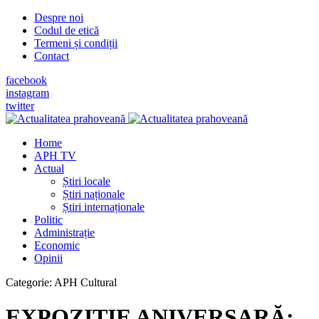
Despre noi
Codul de etică
Termeni și condiții
Contact
facebook
instagram
twitter
Home
APH TV
Actual
Știri locale
Știri naționale
Știri internaționale
Politic
Administrație
Economic
Opinii
Categorie:
APH Cultural
EXPOZIŢIE ANIVERSARĂ: