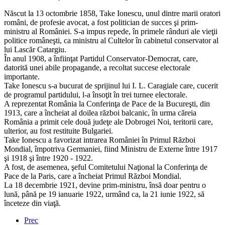
Născut la 13 octombrie 1858, Take Ionescu, unul dintre marii oratori
români, de profesie avocat, a fost politician de succes şi prim-
ministru al României. S-a impus repede, în primele rânduri ale vieţii
politice româneşti, ca ministru al Cultelor în cabinetul conservator al
lui Lascăr Catargiu.
În anul 1908, a înfiinţat Partidul Conservator-Democrat, care,
datorită unei abile propagande, a recoltat succese electorale
importante.
Take Ionescu s-a bucurat de sprijinul lui I. L. Caragiale care, cucerit
de programul partidului, l-a însoţit în trei turnee electorale.
A reprezentat România la Conferinţa de Pace de la Bucureşti, din
1913, care a încheiat al doilea război balcanic, în urma căreia
România a primit cele două judeţe ale Dobrogei Noi, teritorii care,
ulterior, au fost restituite Bulgariei.
Take Ionescu a favorizat intrarea României în Primul Război
Mondial, împotriva Germaniei, fiind Ministru de Externe între 1917
şi 1918 şi între 1920 - 1922.
A fost, de asemenea, şeful Comitetului Naţional la Conferinţa de
Pace de la Paris, care a încheiat Primul Război Mondial.
La 18 decembrie 1921, devine prim-ministru, însă doar pentru o
lună, până pe 19 ianuarie 1922, urmând ca, la 21 iunie 1922, să
înceteze din viaţă.
Prec