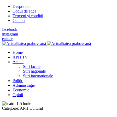
Despre noi
Codul de etică
Termeni și condiții
Contact
facebook
instagram
twitter
Home
APH TV
Actual
Știri locale
Știri naționale
Știri internaționale
Politic
Administrație
Economic
Opinii
Categorie:
APH Cultural