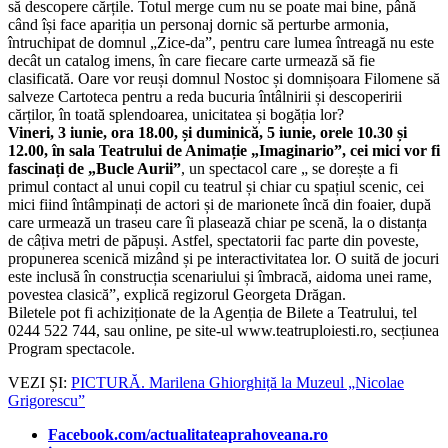
să descopere cărțile. Totul merge cum nu se poate mai bine, până
când își face apariția un personaj dornic să perturbe armonia,
întruchipat de domnul „Zice-da”, pentru care lumea întreagă nu este
decât un catalog imens, în care fiecare carte urmează să fie
clasificată. Oare vor reuși domnul Nostoc și domnișoara Filomene să
salveze Cartoteca pentru a reda bucuria întâlnirii și descoperirii
cărților, în toată splendoarea, unicitatea și bogăția lor?
Vineri, 3 iunie, ora 18.00, și duminică, 5 iunie, orele 10.30 și
12.00, în sala Teatrului de Animație „Imaginario”, cei mici vor fi
fascinați de „Bucle Aurii”
, un spectacol care „ se dorește a fi
primul contact al unui copil cu teatrul și chiar cu spațiul scenic, cei
mici fiind întâmpinați de actori și de marionete încă din foaier, după
care urmează un traseu care îi plasează chiar pe scenă, la o distanța
de câțiva metri de păpuși. Astfel, spectatorii fac parte din poveste,
propunerea scenică mizând și pe interactivitatea lor. O suită de jocuri
este inclusă în construcția scenariului și îmbracă, aidoma unei rame,
povestea clasică”, explică regizorul Georgeta Drăgan.
Biletele pot fi achiziționate de la Agenția de Bilete a Teatrului, tel
0244 522 744, sau online, pe site-ul www.teatruploiesti.ro, secțiunea
Program spectacole.
VEZI ȘI:
PICTURĂ. Marilena Ghiorghiță la Muzeul „Nicolae
Grigorescu”
Facebook.com/actualitateaprahoveana.ro