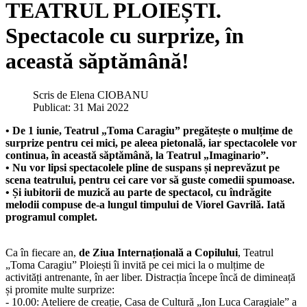
TEATRUL PLOIEȘTI.
Spectacole cu surprize, în
această săptămână!
Scris de
Elena CIOBANU
Publicat: 31 Mai 2022
• De 1 iunie, Teatrul „Toma Caragiu” pregătește o mulțime de
surprize pentru cei mici, pe aleea pietonală, iar spectacolele vor
continua, în această săptămână, la Teatrul „Imaginario”.
• Nu vor lipsi spectacolele pline de suspans și neprevăzut pe
scena teatrului, pentru cei care vor să guste comedii spumoase.
• Și iubitorii de muzică au parte de spectacol, cu îndrăgite
melodii compuse de-a lungul timpului de Viorel Gavrilă. Iată
programul complet.
Ca în fiecare an,
de Ziua Internațională a Copilului
, Teatrul
„Toma Caragiu” Ploiești îi invită pe cei mici la o mulțime de
activități antrenante, în aer liber. Distracția începe încă de dimineață
și promite multe surprize:
- 10.00: Ateliere de creație, Casa de Cultură „Ion Luca Caragiale” a