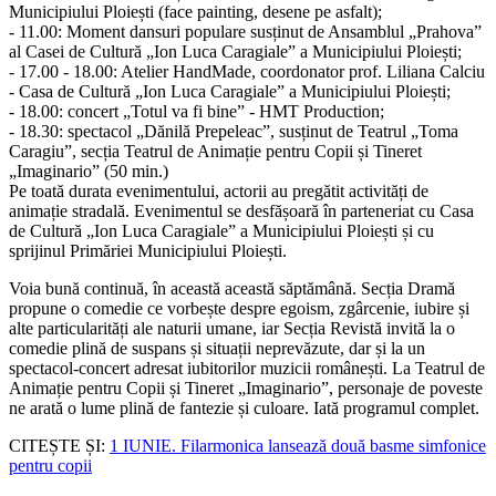
Municipiului Ploiești (face painting, desene pe asfalt);
- 11.00: Moment dansuri populare susținut de Ansamblul „Prahova”
al Casei de Cultură „Ion Luca Caragiale” a Municipiului Ploiești;
- 17.00 - 18.00: Atelier HandMade, coordonator prof. Liliana Calciu
- Casa de Cultură „Ion Luca Caragiale” a Municipiului Ploiești;
- 18.00: concert „Totul va fi bine” - HMT Production;
- 18.30: spectacol „Dănilă Prepeleac”, susținut de Teatrul „Toma
Caragiu”, secția Teatrul de Animație pentru Copii și Tineret
„Imaginario” (50 min.)
Pe toată durata evenimentului, actorii au pregătit activități de
animație stradală. Evenimentul se desfășoară în parteneriat cu Casa
de Cultură „Ion Luca Caragiale” a Municipiului Ploiești și cu
sprijinul Primăriei Municipiului Ploiești.
Voia bună continuă, în această această săptămână. Secția Dramă
propune o comedie ce vorbește despre egoism, zgârcenie, iubire și
alte particularități ale naturii umane, iar Secția Revistă invită la o
comedie plină de suspans și situații neprevăzute, dar și la un
spectacol-concert adresat iubitorilor muzicii românești. La Teatrul de
Animație pentru Copii și Tineret „Imaginario”, personaje de poveste
ne arată o lume plină de fantezie și culoare. Iată programul complet.
CITEȘTE ȘI:
1 IUNIE. Filarmonica lansează două basme simfonice
pentru copii