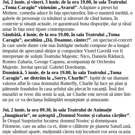
Joi, 2 iunie, și vineri, 3 iunie, de la ora 19.00, în sala Teatrului
„Toma Caragiu” vizionăm „Avarul”
. Adaptare a piesei lui
Moliere, comedia aduce în fața spectatorilor, într-o manieră inedită, o
galerie de personaje cu trăsături și năravuri de când lumea, în
contexte și situații actuale, ce garantează buna dispoziție, dar și râsul
amar în fața unor tipare contemporane.
Sâmbătă, 4 iunie, de la ora 19.00, în sala Teatrului „Toma
Caragiu”, ascultăm „Dă, Doamne, cântec!”
, un spectacol-concert
în care unele dintre cele mai îndrăgite melodii compuse de-a lungul
timpului de apreciatul dirijor și compozitor Viorel Gavrilă vor fi
interpretate de soliștii Teatrului Majestic: Nico, Daniela Răduică,
Romeo Zaharia, George Capanu, acompaniați de Orchestra
Majestic. Invitat special: Gabriel Dorobanțu.
Duminică, 5 iunie, de la ora 19.00, în sala Teatrului „Toma
Caragiu”, ne distrăm la „Sorry, Charlie!”
. Ispitit de un diamant
valoros aflat în casa domnului Butterfly, Charlie își face un plan și
pătrunde fraudulos în casa șefului său plecat în vacanță. Însă doi
musafiri se ivesc din senin la ușă, iar Charlie este nevoit să intre într-
un joc ce va declanșa întâmplări neașteptate și amuzante.
Joi, 2 iunie, la ora 09.30, în sala Teatrului de Animație
„Imaginario”, ne așteaptă „Domnul Nostoc și cabana cărților”
.
În Orașul Surprizelor locuiesc domnul Nostoc și domnișoara
Filomene, care au adus cu ei, dintr-o călătorie pe planeta SaturLună,
niște sâmburi aparte, mulțumită cărora toți locuitorii vor avea ocazia