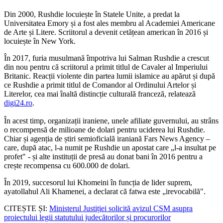
Din 2000, Rushdie locuiește în Statele Unite, a predat la
Universitatea Emory și a fost ales membru al Academiei Americane
de Arte și Litere. Scriitorul a devenit cetățean american în 2016 și
locuiește în New York.
În 2017, furia musulmană împotriva lui Salman Rushdie a crescut
din nou pentru că scriitorul a primit titlul de Cavaler al Imperiului
Britanic. Reacții violente din partea lumii islamice au apărut și după
ce Rushdie a primit titlul de Comandor al Ordinului Artelor și
Literelor, cea mai înaltă distincție culturală franceză, relatează
digi24.ro
.
În acest timp, organizații iraniene, unele afiliate guvernului, au strâns
o recompensă de milioane de dolari pentru uciderea lui Rushdie.
Chiar și agenția de știri semioficială iraniană Fars News Agency –
care, după atac, l-a numit pe Rushdie un apostat care „l-a insultat pe
profet" - și alte instituții de presă au donat bani în 2016 pentru a
crește recompensa cu 600.000 de dolari.
În 2019, succesorul lui Khomeini în funcția de lider suprem,
ayatollahul Ali Khamenei, a declarat că fatwa este „irevocabilă".
CITEȘTE ȘI:
Ministerul Justiției solicită avizul CSM asupra
proiectului legii statutului judecătorilor și procurorilor