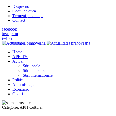
Despre noi
Codul de etică
Termeni și condiții
Contact
facebook
instagram
twitter
Home
APH TV
Actual
Știri locale
Știri naționale
Știri internaționale
Politic
Administrație
Economic
Opinii
Categorie:
APH Cultural