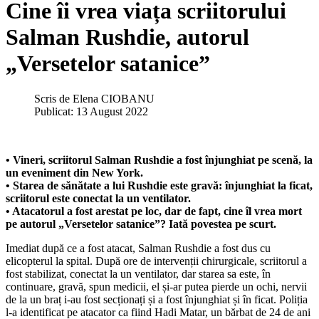
Cine îi vrea viața scriitorului
Salman Rushdie, autorul
„Versetelor satanice”
Scris de
Elena CIOBANU
Publicat: 13 August 2022
• Vineri, scriitorul Salman Rushdie a fost înjunghiat pe scenă, la
un eveniment din New York.
• Starea de sănătate a lui Rushdie este gravă: înjunghiat la ficat,
scriitorul este conectat la un ventilator.
• Atacatorul a fost arestat pe loc, dar de fapt, cine îl vrea mort
pe autorul „Versetelor satanice”? Iată povestea pe scurt.
Imediat după ce a fost atacat, Salman Rushdie a fost dus cu
elicopterul la spital. După ore de intervenții chirurgicale, scriitorul a
fost stabilizat, conectat la un ventilator, dar starea sa este, în
continuare, gravă, spun medicii, el și-ar putea pierde un ochi, nervii
de la un braț i-au fost secționați și a fost înjunghiat și în ficat. Poliția
l-a identificat pe atacator ca fiind Hadi Matar, un bărbat de 24 de ani