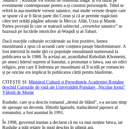
Satanice”, Rushdie s-a folosit de realismul magic și s-a bazat pe
evenimente contemporane pentru a-și construi personajele. Titlul se
referă la așa-numitele versete satanice, mai multe versete despre care
se spune că ar fi făcut parte din Coran și că ar permite rugăciuni
către trei zeități păgâne adorate la Mecca: Allāt, Uzza și Manāt.
Partea poveștii în care se tratează subiectul „versetelor satanice” se
bazează pe lucrările istoricilor al-Waqidi și al-Tabari.
Dacă reacțiile culturale occidentale au fost pozitive, lumea
musulmană a spus că această carte conținea pasaje blasfemiatoare. A
fost interzisă în multe țări cu populație musulmană numeroasă la
publicarea sa în 1988. În același an, ayatollahul Ruhollah Khomeini,
pe atunci liderul suprem al Iranului, a pronunțat o fatwa, sau un edict
religios, prin care îi îndemna pe musulmani să îl ucidă pe romancier
și pe oricine era implicat în publicarea cărții pentru blasfemie.
CITEȘTE ȘI:
Ministrul Culturii și Președintele Academiei Române
deschid Cursurile de vară ale Universității Populare „Nicolae Iorga”
Vălenii de Munte
Rushdie, care și-a descris romanul „destul de blând", s-a ascuns timp
de aproape un deceniu. Hitoshi Igarashi, traducătorul japonez al
romanului, a fost asasinat în 1991.
În 1998, guvernul iranian a declarat că nu va mai susține fatwa, iar
Rushdie a trăit relativ în mod deschis în ultimii ani.