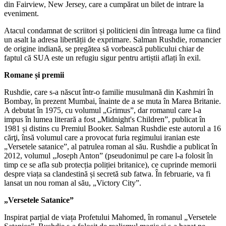
din Fairview, New Jersey, care a cumpărat un bilet de intrare la
eveniment.
Atacul condamnat de scriitori și politicieni din întreaga lume ca fiind
un asalt la adresa libertății de exprimare. Salman Rushdie, romancier
de origine indiană, se pregătea să vorbească publicului chiar de
faptul că SUA este un refugiu sigur pentru artiștii aflați în exil.
Romane și premii
Rushdie, care s-a născut într-o familie musulmană din Kashmiri în
Bombay, în prezent Mumbai, înainte de a se muta în Marea Britanie.
A debutat în 1975, cu volumul „Grimus”, dar romanul care l-a
impus în lumea literară a fost „Midnight's Children”, publicat în
1981 și distins cu Premiul Booker. Salman Rushdie este autorul a 16
cărţi, însă volumul care a provocat furia regimului iranian este
„Versetele satanice”, al patrulea roman al său. Rushdie a publicat în
2012, volumul „Joseph Anton” (pseudonimul pe care l-a folosit în
timp ce se afla sub protecția poliției britanice), ce cuprinde memorii
despre viața sa clandestină și secretă sub fatwa. În februarie, va fi
lansat un nou roman al său, „Victory City”.
„Versetele Satanice”
Inspirat parțial de viața Profetului Mahomed, în romanul „Versetele