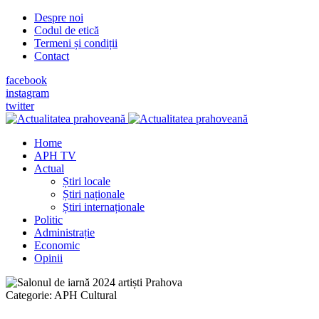
Despre noi
Codul de etică
Termeni și condiții
Contact
facebook
instagram
twitter
Home
APH TV
Actual
Știri locale
Știri naționale
Știri internaționale
Politic
Administrație
Economic
Opinii
Categorie:
APH Cultural