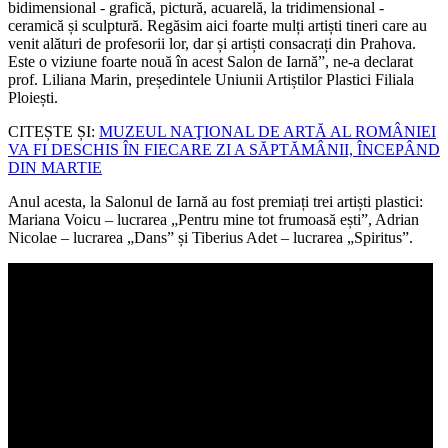
bidimensional - grafică, pictură, acuarelă, la tridimensional -
ceramică și sculptură. Regăsim aici foarte mulți artiști tineri care au
venit alături de profesorii lor, dar și artiști consacrați din Prahova.
Este o viziune foarte nouă în acest Salon de Iarnă”, ne-a declarat
prof. Liliana Marin, președintele Uniunii Artiștilor Plastici Filiala
Ploiești.
CITEȘTE ȘI:
MUZEUL NAŢIONAL DE ARTĂ AL ROMÂNIEI
VA FI DESCHIS ÎN FIECARE ZI A SĂPTĂMÂNII, ÎNCEPÂND
DIN MARTIE
Anul acesta, la Salonul de Iarnă au fost premiați trei artiști plastici:
Mariana Voicu – lucrarea „Pentru mine tot frumoasă ești”, Adrian
Nicolae – lucrarea „Dans” și Tiberius Adet – lucrarea „Spiritus”.