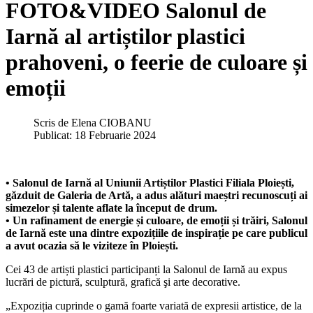
FOTO&VIDEO Salonul de
Iarnă al artiștilor plastici
prahoveni, o feerie de culoare și
emoții
Scris de
Elena CIOBANU
Publicat: 18 Februarie 2024
• Salonul de Iarnă al Uniunii Artiștilor Plastici Filiala Ploiești,
găzduit de Galeria de Artă, a adus alături maeștri recunoscuți ai
simezelor și talente aflate la început de drum.
• Un rafinament de energie și culoare, de emoții și trăiri, Salonul
de Iarnă este una dintre expozițiile de inspirație pe care publicul
a avut ocazia să le viziteze în Ploiești.
Cei 43 de artiști plastici participanți la Salonul de Iarnă au expus
lucrări de pictură, sculptură, grafică şi arte decorative.
„Expoziția cuprinde o gamă foarte variată de expresii artistice, de la