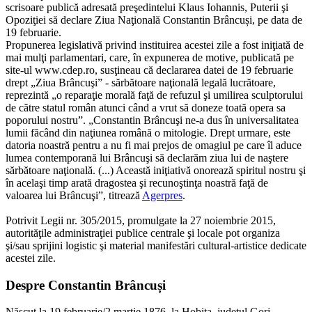
scrisoare publică adresată preşedintelui Klaus Iohannis, Puterii şi
Opoziţiei să declare Ziua Naţională Constantin Brâncuși, pe data de
19 februarie.
Propunerea legislativă privind instituirea acestei zile a fost iniţiată de
mai mulţi parlamentari, care, în expunerea de motive, publicată pe
site-ul www.cdep.ro, susţineau că declararea datei de 19 februarie
drept „Ziua Brâncuşi” - sărbătoare naţională legală lucrătoare,
reprezintă „o reparaţie morală faţă de refuzul şi umilirea sculptorului
de către statul român atunci când a vrut să doneze toată opera sa
poporului nostru”. „Constantin Brâncuşi ne-a dus în universalitatea
lumii făcând din naţiunea română o mitologie. Drept urmare, este
datoria noastră pentru a nu fi mai prejos de omagiul pe care îl aduce
lumea contemporană lui Brâncuşi să declarăm ziua lui de naştere
sărbătoare naţională. (...) Această iniţiativă onorează spiritul nostru şi
în acelaşi timp arată dragostea şi recunoştinţa noastră faţă de
valoarea lui Brâncuşi”, titrează
Agerpres
.
Potrivit Legii nr. 305/2015, promulgate la 27 noiembrie 2015,
autorităţile administraţiei publice centrale şi locale pot organiza
şi/sau sprijini logistic şi material manifestări cultural-artistice dedicate
acestei zile.
Despre Constantin Brâncuși
Născut la 19 februarie/2 martie 1876, la Hobiţa, judeţul Gorj,