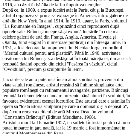
1916, au căzut în bătălia de la Jiu împotriva nemţilor.
După ce, în 1909, a expus lucrări atât la Paris, cât şi la Bucureşti,
artistul organizează prima sa expoziţie în America, într-o galerie de
artă din New York, în anul 1914. În 1919, apare, la Paris, volumul
"La Roumanie en Images", cuprinzând cinci reproduceri după
operele sale. Brâncuşi începe să-şi expună lucrările în cele mai
celebre galerii de artă din Franţa, Anglia, America, Elveţia şi
Olanda, fiind elogiat în numeroase publicaţii din întreaga lume. În
1931, a fost decorat, la propunerea lui Nicolae Iorga, cu ordinul
"Meritul cultural pentru artă plastică". Până în 1940, activitatea
creatoare a lui Brâncuşi s-a desfăşurat în toată măreţia ei, din această
perioadă datând operele din ciclul ''Pasărea în văzduh'', ciclul
''Ovoidului'', precum şi sculpturile în lemn.
Lucrările sale au o puternică încărcătură spirituală, provenită din
viaţa satului românesc, artistul reuşind să îmbine simplitatea artei
populare româneşti cu rafinamentul avangardei pariziene. Brâncuşi
renunţă la elementele secundare prezente până atunci în sculpturi, în
favoarea evidenţierii esenţei lucrurilor. Este artistul care a asimilat în
opera sa ''toată istoria sculpturii pe care a dominat-o şi a depăşit-o'',
după cum remarca criticul de artă Mircea Deac, în volumul
"Constantin Brâncuşi" (Editura Meridiane, 1966).
Artistul a murit la 16 martie 1957, cu sufletul întristat pentru că nu se
putea întoarce în ţara natală, iar la 19 martie a fost înmormântat în
cimitirul Montparnasse din Paris.