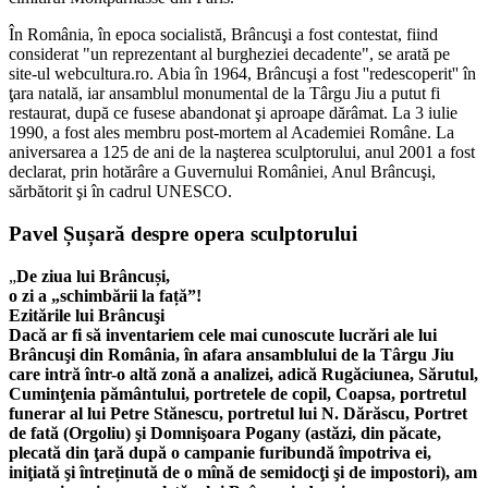
În România, în epoca socialistă, Brâncuşi a fost contestat, fiind
considerat "un reprezentant al burgheziei decadente", se arată pe
site-ul webcultura.ro. Abia în 1964, Brâncuşi a fost ''redescoperit'' în
ţara natală, iar ansamblul monumental de la Târgu Jiu a putut fi
restaurat, după ce fusese abandonat şi aproape dărâmat. La 3 iulie
1990, a fost ales membru post-mortem al Academiei Române. La
aniversarea a 125 de ani de la naşterea sculptorului, anul 2001 a fost
declarat, prin hotărâre a Guvernului României, Anul Brâncuşi,
sărbătorit şi în cadrul UNESCO.
Pavel Șușară despre opera sculptorului
„
De ziua lui Brâncuși,
o zi a „schimbării la față”!
Ezitările lui Brâncuşi
Dacă ar fi să inventariem cele mai cunoscute lucrări ale lui
Brâncuşi din România, în afara ansamblului de la Târgu Jiu
care intră într-o altă zonă a analizei, adică Rugăciunea, Sărutul,
Cuminţenia pământului, portretele de copil, Coapsa, portretul
funerar al lui Petre Stănescu, portretul lui N. Dărăscu, Portret
de fată (Orgoliu) şi Domnişoara Pogany (astăzi, din păcate,
plecată din ţară după o campanie furibundă împotriva ei,
iniţiată şi întreținută de o mînă de semidocţi şi de impostori), am