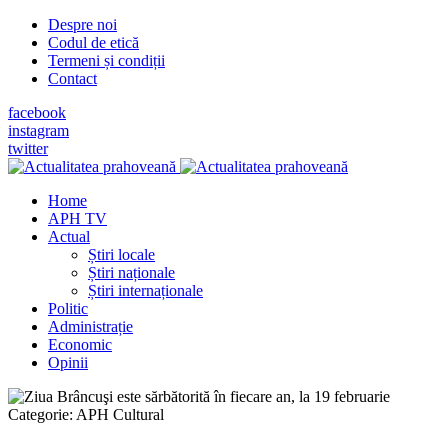
Despre noi
Codul de etică
Termeni și condiții
Contact
facebook
instagram
twitter
Home
APH TV
Actual
Știri locale
Știri naționale
Știri internaționale
Politic
Administrație
Economic
Opinii
Categorie:
APH Cultural