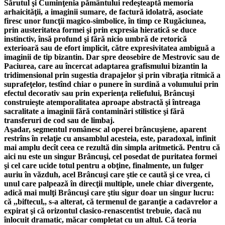
Sărutul şi Cuminţenia pământului redeşteaptă memoria
arhaicităţii, a imaginii sumare, de factură idolatră, asociate
firesc unor funcţii magico-simbolice, în timp ce Rugăciunea,
prin austeritatea formei şi prin expresia hieratică se duce
instinctiv, însă profund şi fără nicio umbră de retorică
exterioară sau de efort implicit, către expresivitatea ambiguă a
imaginii de tip bizantin. Dar spre deosebire de Mestrovic sau de
Paciurea, care au încercat adaptarea grafismului bizantin la
tridimensional prin sugestia drapajelor şi prin vibraţia ritmică a
suprafeţelor, testînd chiar o punere în surdină a volumului prin
efectul decorativ sau prin experienţa reliefului, Brâncuşi
construieşte atemporalitatea aproape abstractă şi întreaga
sacralitate a imaginii fără contaminări stilistice şi fără
transferuri de cod sau de limbaj.
Aşadar, segmentul românesc al operei brâncuşiene, aparent
restrîns în relaţie cu ansamblul acesteia, este, paradoxal, infinit
mai amplu decît ceea ce rezultă din simpla aritmetică. Pentru că
aici nu este un singur Brâncuşi, cel posedat de puritatea formei
şi cel care ucide totul pentru a obţine, finalmente, un fulger
auriu în văzduh, acel Brâncuşi care ştie ce caută şi ce vrea, ci
unul care palpează în direcţii multiple, unele chiar divergente,
adică mai mulţi Brâncuşi care ştiu sigur doar un singur lucru:
că ,,biftecul,, s-a alterat, că termenul de garanţie a cadavrelor a
expirat şi că orizontul clasico-renascentist trebuie, dacă nu
înlocuit dramatic, măcar completat cu un altul. Că teoria