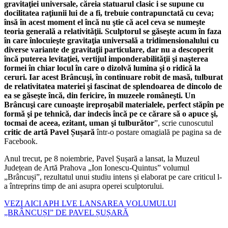
gravitaţiei universale, căreia statuarul clasic i se supune cu
docilitatea raţiunii lui de a fi, trebuie contrapunctată cu ceva;
însă în acest moment el încă nu ştie că acel ceva se numeşte
teoria generală a relativităţii. Sculptorul se găseşte acum în faza
în care înlocuieşte gravitaţia universală a tridimensionalului cu
diverse variante de gravitaţii particulare, dar nu a descoperit
încă puterea levitaţiei, vertijul imponderabilităţii şi naşterea
formei în chiar locul în care o dizolvă lumina şi o ridică la
ceruri. Iar acest Brâncuşi, în continuare robit de masă, tulburat
de relativitatea materiei şi fascinat de splendoarea de dincolo de
ea se găseşte încă, din fericire, în muzeele româneşti. Un
Brâncuşi care cunoaşte ireproşabil materialele, perfect stăpîn pe
formă şi pe tehnică, dar indecis încă pe ce cărare să o apuce şi,
tocmai de aceea, ezitant, uman şi tulburător
”, scrie cunoscutul
critic de artă Pavel Șușară
într-o postare omagială pe pagina sa de
Facebook.
Anul trecut, pe 8 noiembrie, Pavel Șușară a lansat, la Muzeul
Județean de Artă Prahova „Ion Ionescu-Quintus” volumul
„Brâncuși”, rezultatul unui studiu intens și elaborat pe care criticul l-
a întreprins timp de ani asupra operei sculptorului.
VEZI AICI APH LVE LANSAREA VOLUMULUI
„BRÂNCUȘI” DE PAVEL ȘUȘARĂ