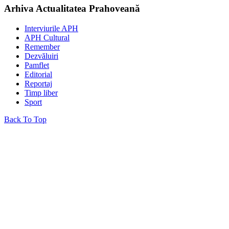
Arhiva Actualitatea Prahoveană
Interviurile APH
APH Cultural
Remember
Dezvăluiri
Pamflet
Editorial
Reportaj
Timp liber
Sport
Back To Top