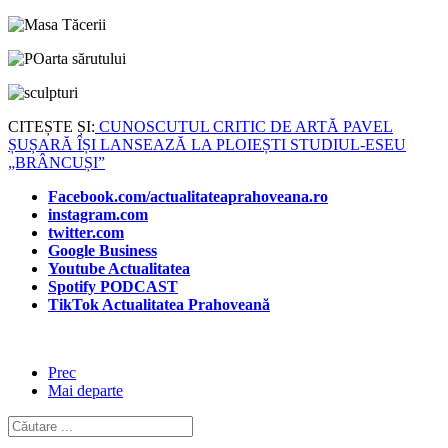
CITEȘTE ȘI:
CUNOSCUTUL CRITIC DE ARTĂ PAVEL
ȘUȘARĂ ÎȘI LANSEAZĂ LA PLOIEȘTI STUDIUL-ESEU
„BRÂNCUȘI”
Facebook.com/actualitateaprahoveana.ro
instagram.com
twitter.com
Google Business
Youtube Actualitatea
Spotify PODCAST
TikTok Actualitatea Prahoveană
Prec
Mai departe