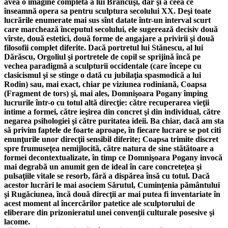
avea o imagine completă a lui Brâncuşi, dar şi a ceea ce
înseamnă opera sa pentru sculptura secolului XX. Deşi toate
lucrările enumerate mai sus sînt datate într-un interval scurt
care marchează începutul secolului, ele sugerează decisiv două
vîrste, două estetici, două forme de angajare a privirii şi două
filosofii complet diferite. Dacă portretul lui Stănescu, al lui
Dărăscu, Orgoliul şi portretele de copil se sprijină încă pe
vechea paradigmă a sculpturii occidentale (care începe cu
clasicismul şi se stinge o dată cu jubilaţia spasmodică a lui
Rodin) sau, mai exact, chiar pe viziunea rodiniană, Coapsa
(Fragment de tors) şi, mai ales, Domnişoara Pogany împing
lucrurile într-o cu totul altă direcţie: către recuperarea vieţii
intime a formei, către ieşirea din concret şi din individual, către
negarea psihologiei şi către puritatea ideii. Ba chiar, dacă am sta
să privim faptele de foarte aproape, în fiecare lucrare se pot citi
enunţurile unor direcţii sensibil diferite; Coapsa trimite discret
spre frumuseţea nemijlocită, către natura de sine stătătoare a
formei decontextualizate, în timp ce Domnişoara Pogany invocă
mai degrabă un anumit gen de ideal în care concreteţea şi
pulsaţiile vitale se resorb, fără a dispărea însă cu totul. Dacă
acestor lucrări le mai asociem Sărutul, Cuminţenia pământului
şi Rugăciunea, încă două direcţii ar mai putea fi inventariate în
acest moment al încercărilor patetice ale sculptorului de
eliberare din prizonieratul unei convenţii culturale posesive şi
lacome.