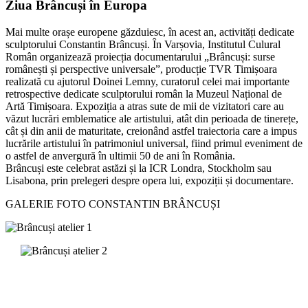
Ziua Brâncuși în Europa
Mai multe orașe europene găzduiesc, în acest an, activități dedicate
sculptorului Constantin Brâncuși. În Varșovia, Institutul Culural
Român organizează proiecția documentarului „Brâncuși: surse
românești și perspective universale”, producție TVR Timișoara
realizată cu ajutorul Doinei Lemny, curatorul celei mai importante
retrospective dedicate sculptorului român la Muzeul Național de
Artă Timișoara. Expoziția a atras sute de mii de vizitatori care au
văzut lucrări emblematice ale artistului, atât din perioada de tinerețe,
cât și din anii de maturitate, creionând astfel traiectoria care a impus
lucrările artistului în patrimoniul universal, fiind primul eveniment de
o astfel de anvergură în ultimii 50 de ani în România.
Brâncuși este celebrat astăzi și la ICR Londra, Stockholm sau
Lisabona, prin prelegeri despre opera lui, expoziții și documentare.
GALERIE FOTO CONSTANTIN BRÂNCUȘI