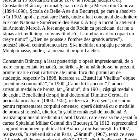
Constantin Brâncuşi a urmat Şcoala de Arte şi Meserii din Craiova
(1894-1898), Şcoala de Belle-Arte din Bucureşti, pe care a absolvit-
o în 1902, apoi a plecat spre Paris, unde a luat concursul de admitere
la École Nationale Supérieure des Beaux-Arts şi a lucrat în atelierul
lui Antonin Mercié. A fost angajat de Rodin ca practician, dar nu a
rămas aici mult timp, convins fiind că „La umbra marilor copaci nu
creşte nimic” („Rien ne pousse a l'ombre des grands arbres”),
notează site-ul centrulbrancusi.ro. Şi-a închiriat un spaţiu pe strada
Montparnasse, unde şi-a amenajat propriul atelier.
Constantin Brâncuşi a lăsat posterităţii o operă impresionantă, de o
mare complexitate tematică, lucrările sale numărându-se, în prezent,
printre marile creaţii artistice ale lumii. Încă din primul an de
studenţie, respectiv în 1898, lucrarea sa „Bustul lui Vitellius” obţine
„menţiunea onorabilă”, în 1900 „Capul lui Laocoon” îi aduce
artistului medalia de bronz, iar „Studiu”, din 1901, câştigă medalia
de argint. Beneficiind de sprijinul doctorului Dimitrie Gerota, în
perioada următoare (1900-1902), realizează „Ecorşeu”, un studiu
pentru reprezentarea corpului omenesc, operă distinsă cu o medalie
de bronz şi folosită, ulterior, în şcolile româneşti de medicină. A
realizat apoi bustul medicului Carol Davila, care avea să fie aşezat în
curtea Spitalului Militar Central din Bucureşti, în 1912, reprezentând
singurul monument public al lui Brâncuşi din Bucureşti. În 1907,
realizează, în atelierul său din Paris, „Sărutul” (1907), temă ce avea
să fie reluată de mai multe ori până în 1940, când finalizează „Poarta