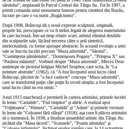
sărutului”, amplasată în Parcul Central din Târgu Jiu. Tot în 1907, a
primit comanda unui monument funerar pentru cimitirul din Buzău,
lucrare pe care o va numi „Rugăciunea”.
După 1908, Brâncuşi dă o nouă expresie sculpturii, originală,
proprie lui, preocupare ce va fi strâns legată de alegerea materialului
în care lucrează. Într-un timp relativ scurt, artistul elimină detaliile
din sculpturile sale, făcând trecerea către o artă sintetică,
intelectualistă, cu forme aproape abstracte. În această evoluţie a artei
sale se înscriu lucrări precum "Muza adormită", "Sărutul",
"Cuminţenia pământului", "Domnişoara Pogany", "Prinţesa X" sau
"Pasărea măiastră". Vorbind despre "Muza adormită", Mircea Deac
aminteşte de pictorul belgian Michel Seuphor, care scria, în "La
peinture abstraite" (1962), că "A fost începutul unui lucru când
Brâncuşi, plictisit de "a face cadavre" concepe "Muza adormită",
care se transformă puţin câte puţin în ovoid simplu; a fost începutul
unui lucru când nu era nimic."
Anul 1915 marchează o premieră în cariera artistului, primele lucrări
în lemn: "Cariatide", "Fiul risipitor" şi altele. A realizat apoi
"Vrăjitoarea", "Himera", "Cariatidă" şi "Adam" şi primele versiuni
în lemn ale "Coloanei fără sfârşit" (1918), aşa cum îi plăcea artistului
să o numească. În 1938, a finalizat ansamblul artistic din Târgu Jiu,
alcătuit din "Masa tăcerii", "Scaunele", "Poarta sărutului" şi
"Coloana infinitului", închinat eroilor români care, la 14 octombrie