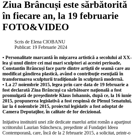
Ziua Brâncuși este sărbătorită
în fiecare an, la 19 februarie
FOTO&VIDEO
Scris de
Elena CIOBANU
Publicat: 19 Februarie 2024
• Personalitate marcantă în mişcarea artistică a secolului al XX-
lea şi unul dintre cei mai mari sculptori ai acestei perioade,
Constantin Brâncuși face parte dintre artiştii de seamă care au
modificat gândirea plastică, având o contribuţie esenţială în
transformarea sculpturii tradiţionale în sculptură modernă.
• La 27 noiembrie 2015, legea prin care data de 19 februarie a
fost declarată Ziua Brâncuşi ca sărbătoare naţională a fost
promulgată de preşedintele Klaus Iohannis, după ce, la 16 iunie
2015, propunerea legislativă a fost respinsă de Plenul Senatului,
iar la 4 noiembrie 2015, proiectul legislativ a fost adoptat de
Camera Deputaţilor, în calitate de for decizional.
Iniţiativa instituirii unei zile dedicate marelui artist român a aparţinut
scriitorului Laurian Stănchescu, preşedinte al Fundaţiei Ideea
Contemporană, care, încă de la 2 februarie 2015, a solicitat, printr-o