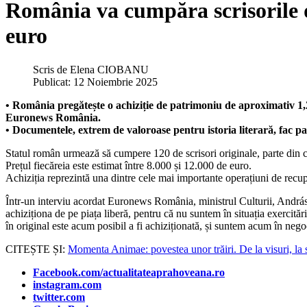
România va cumpăra scrisorile d
euro
Scris de
Elena CIOBANU
Publicat: 12 Noiembrie 2025
• România pregătește o achiziție de patrimoniu de aproximativ 1,2
Euronews România.
• Documentele, extrem de valoroase pentru istoria literară, fac par
Statul român urmează să cumpere 120 de scrisori originale, parte din
Prețul fiecăreia este estimat între 8.000 și 12.000 de euro.
Achiziția reprezintă una dintre cele mai importante operațiuni de recupe
Într-un interviu acordat Euronews România, ministrul Culturii, Andrá
achiziționa de pe piața liberă, pentru că nu suntem în situația exerci
în original este acum posibil a fi achiziționată, și suntem acum în nego
CITEȘTE ȘI:
Momenta Animae: povestea unor trăiri. De la visuri,
Facebook.com/actualitateaprahoveana.ro
instagram.com
twitter.com