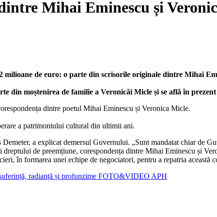
intre Mihai Eminescu și Veronica
 milioane de euro: o parte din scrisorile originale dintre Mihai Em
te din moștenirea de familie a Veronicăi Micle și se află în prezent 
 corespondența dintre poetul Mihai Eminescu și Veronica Micle.
rare a patrimoniului cultural din ultimii ani.
s Demeter, a explicat demersul Guvernului. „Sunt mandatat chiar de Gu
tării dreptului de preemțiune, corespondența dintre Mihai Eminescu și Ver
cieri, în formarea unei echipe de negociatori, pentru a repatria această c
 la suferință, radianță și profunzime FOTO&VIDEO APH