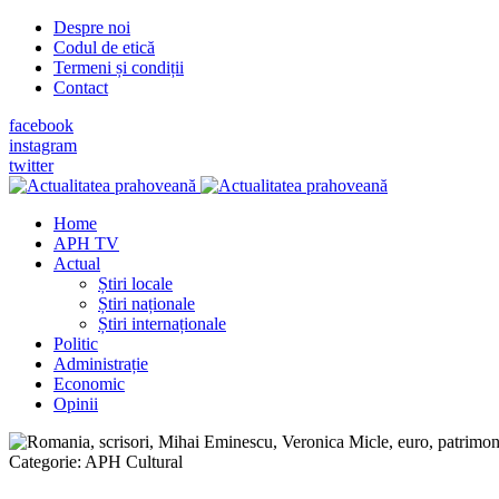
Despre noi
Codul de etică
Termeni și condiții
Contact
facebook
instagram
twitter
Home
APH TV
Actual
Știri locale
Știri naționale
Știri internaționale
Politic
Administrație
Economic
Opinii
Categorie:
APH Cultural