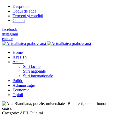
Despre noi
Codul de etică
Termeni și condiții
Contact
facebook
instagram
twitter
Home
APH TV
Actual
Știri locale
Știri naționale
Știri internaționale
Politic
Administrație
Economic
Opinii
Categorie:
APH Cultural