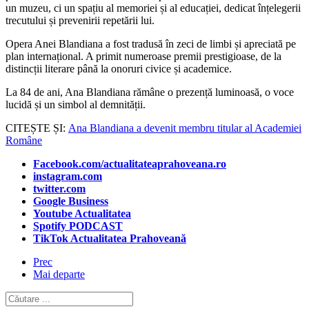
un muzeu, ci un spațiu al memoriei și al educației, dedicat înțelegerii
trecutului și prevenirii repetării lui.
Opera Anei Blandiana a fost tradusă în zeci de limbi și apreciată pe
plan internațional. A primit numeroase premii prestigioase, de la
distincții literare până la onoruri civice și academice.
La 84 de ani, Ana Blandiana rămâne o prezență luminoasă, o voce
lucidă și un simbol al demnității.
CITEȘTE ȘI:
Ana Blandiana a devenit membru titular al Academiei
Române
Facebook.com/actualitateaprahoveana.ro
instagram.com
twitter.com
Google Business
Youtube Actualitatea
Spotify PODCAST
TikTok Actualitatea Prahoveană
Prec
Mai departe