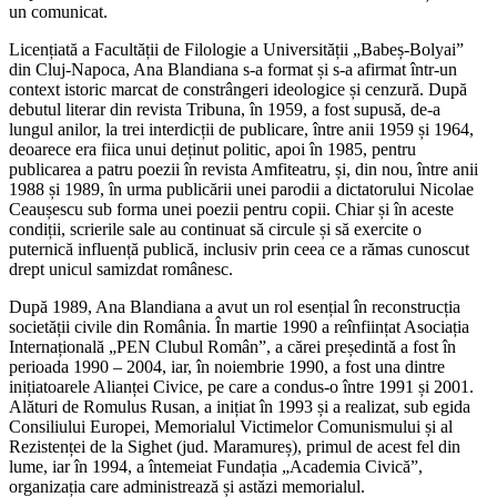
un comunicat.
Licențiată a Facultății de Filologie a Universității „Babeș-Bolyai”
din Cluj-Napoca, Ana Blandiana s-a format și s-a afirmat într-un
context istoric marcat de constrângeri ideologice și cenzură. După
debutul literar din revista Tribuna, în 1959, a fost supusă, de-a
lungul anilor, la trei interdicții de publicare, între anii 1959 și 1964,
deoarece era fiica unui deținut politic, apoi în 1985, pentru
publicarea a patru poezii în revista Amfiteatru, și, din nou, între anii
1988 și 1989, în urma publicării unei parodii a dictatorului Nicolae
Ceaușescu sub forma unei poezii pentru copii. Chiar și în aceste
condiții, scrierile sale au continuat să circule și să exercite o
puternică influență publică, inclusiv prin ceea ce a rămas cunoscut
drept unicul samizdat românesc.
După 1989, Ana Blandiana a avut un rol esențial în reconstrucția
societății civile din România. În martie 1990 a reînființat Asociația
Internațională „PEN Clubul Român”, a cărei președintă a fost în
perioada 1990 – 2004, iar, în noiembrie 1990, a fost una dintre
inițiatoarele Alianței Civice, pe care a condus-o între 1991 și 2001.
Alături de Romulus Rusan, a inițiat în 1993 și a realizat, sub egida
Consiliului Europei, Memorialul Victimelor Comunismului și al
Rezistenței de la Sighet (jud. Maramureș), primul de acest fel din
lume, iar în 1994, a întemeiat Fundația „Academia Civică”,
organizația care administrează și astăzi memorialul.