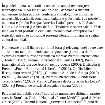
În paralel, opera sa literară a cunoscut o amplă recunoaștere
internațională. De-a lungul anilor, Ana Blandiana a susținut
numeroase lecturi publice, conferințe și dialoguri cu cititorii în
universități, academii, organizații culturale și festivaluri de poezie în
numeroase țări din Europa, America Latină, precum și în Statele
Unite ale Americii și Africa de Sud. Traducerile operei sale în 27 de
limbi au făcut posibilă o circulație internațională excepțională a
scrierilor sale și au consolidat prezența literaturii române în spațiul
cultural mondial.
Numeroase premii literare confirmă forța și relevanța unei opere care
a mizat constant pe autenticitate, originalitate și armonia dintre
expresia artistică și responsabilitatea morală: Premiul Internațional
„Herder” (1982), Premiul Internațional Vilenica (2002), Premiul
internațional „Giuseppe Acerbi” pentru poezie (2005), Distincția și
Premiul „Poetul European al Libertății” (2016), Griffin Lifetime
Recognition Award (2018), „Cununa de Aur” de la Struga (2019),
Premiul „Ján Smrek” (2019), Premiul Internațional „Fondazione
Terzo Pilastro” (2020), Premio „Princesa de Asturias de las Letras”
(2024) și Premiul de poezie al orașului Pescara (2025).
Parcursul său public a fost însoțit și de numeroase distincții, printre
care, în România, Ordinul Național „Pentru Merit” în grad de Mare
Cruce (2000), Ordinul Național „Serviciul Credincios” în grad de