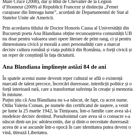
Mare Cruce (2008), dar și titlul de Chevalier de la Légion
d’Honneur (2009) al Republicii Franceze și distincția „Femei
curajoase din întreaga lume”, acordată de Departamentul de Stat al
Statelor Unite ale Americii.
Prin acordarea titlului de Doctor Honoris Causa al Universității din
București poeta Ana Blandiana obține recunoașterea comunității UB
nu doar pentru valoarea unei opere literare de prim rang, ci și pentru
dimensiunea civică și morală a unei personalități care a marcat
decisiv cultura română și viața publică din România, o forță civică și
un reper de conștiință în fața dictaturii.
Ana Blandiana împlinește astăzi 84 de ani
În spatele acestui nume devenit reper cultural se află o existență
marcată de talent precoce, încercări dureroase, interdicții politice și o
forță interioară rară, care a transformat suferința în creație și memoria
în misiune.
Puțini știu că Ana Blandiana nu s-a născut, de fapt, cu acest nume.
Otilia Valeria Coman, pe numele din certificatul de naștere, a venit
pe lume la 25 martie 1942, la Timișoara, într-o familie care avea să-i
modeleze decisiv destinul. Pseudonimul care avea să o consacre s-a
născut dintr-un joc adolescentin, dar și dintr-o necesitate dureroasă:
aceea de a se ascunde într-o epocă în care identitatea putea deveni o
vină, titrează Libertatea.