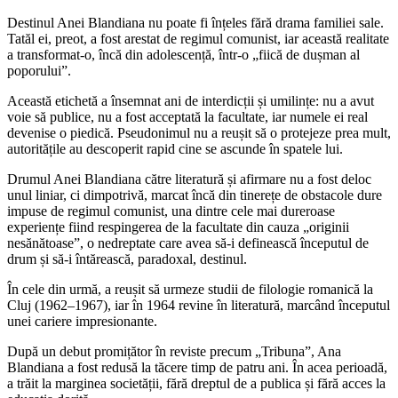
Destinul Anei Blandiana nu poate fi înțeles fără drama familiei sale.
Tatăl ei, preot, a fost arestat de regimul comunist, iar această realitate
a transformat-o, încă din adolescență, într-o „fiică de dușman al
poporului”.
Această etichetă a însemnat ani de interdicții și umilințe: nu a avut
voie să publice, nu a fost acceptată la facultate, iar numele ei real
devenise o piedică. Pseudonimul nu a reușit să o protejeze prea mult,
autoritățile au descoperit rapid cine se ascunde în spatele lui.
Drumul Anei Blandiana către literatură și afirmare nu a fost deloc
unul liniar, ci dimpotrivă, marcat încă din tinerețe de obstacole dure
impuse de regimul comunist, una dintre cele mai dureroase
experiențe fiind respingerea de la facultate din cauza „originii
nesănătoase”, o nedreptate care avea să-i definească începutul de
drum și să-i întărească, paradoxal, destinul.
În cele din urmă, a reușit să urmeze studii de filologie romanică la
Cluj (1962–1967), iar în 1964 revine în literatură, marcând începutul
unei cariere impresionante.
După un debut promițător în reviste precum „Tribuna”, Ana
Blandiana a fost redusă la tăcere timp de patru ani. În acea perioadă,
a trăit la marginea societății, fără dreptul de a publica și fără acces la