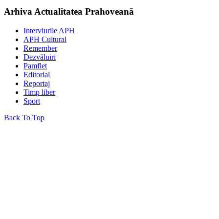
Arhiva Actualitatea Prahoveană
Interviurile APH
APH Cultural
Remember
Dezvăluiri
Pamflet
Editorial
Reportaj
Timp liber
Sport
Back To Top