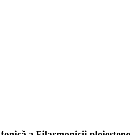
onică a Filarmonicii ploieştene