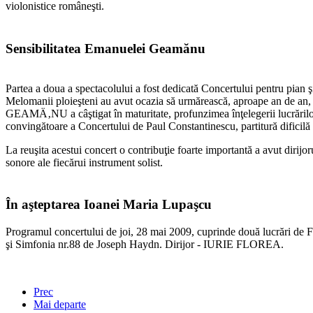
violonistice româneşti.
Sensibilitatea Emanuelei Geamănu
Partea a doua a spectacolului a fost dedicată Concertului pentru pia
Melomanii ploieşteni au avut ocazia să urmărească, aproape an de an, 
GEAMÄ‚NU a câştigat în maturitate, profunzimea înţelegerii lucrărilor abor
convingătoare a Concertului de Paul Constantinescu, partitură dificilă ş
La reuşita acestui concert o contribuţie foarte importantă a avut dirij
sonore ale fiecărui instrument solist.
În aşteptarea Ioanei Maria Lupaşcu
Programul concertului de joi, 28 mai 2009, cuprinde două lucrări d
şi Simfonia nr.88 de Joseph Haydn. Dirijor - IURIE FLOREA.
Prec
Mai departe