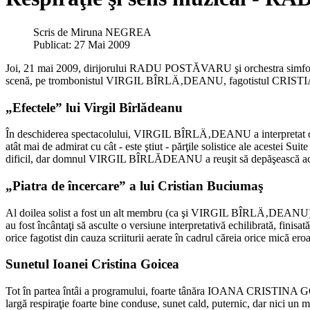
Scris de
Miruna NEGREA
Publicat: 27 Mai 2009
Joi, 21 mai 2009, dirijorului RADU POSTĂVARU şi orchestra simfonică a 
scenă, pe trombonistul VIRGIL BÎRLÄ‚DEANU, fagotistul C
„Efectele” lui Virgil Bîrlădeanu
În deschiderea spectacolului, VIRGIL BÎRLÄ‚DEANU a interpretat cu
atât mai de admirat cu cât - este ştiut - părţile solistice ale acestei Suit
dificil, dar domnul VIRGIL BÎRLĂDEANU a reuşit să depăşească acest
„Piatra de încercare” a lui Cristian Buciumaş
Al doilea solist a fost un alt membru (ca şi VIRGIL BÎRLÄ‚DEANU)
au fost încântaţi să asculte o versiune interpretativă echilibrată, finisa
orice fagotist din cauza scriiturii aerate în cadrul căreia orice mică ero
Sunetul Ioanei Cristina Goicea
Tot în partea întâi a programului, foarte tânăra IOANA CRISTINA GOIC
largă respiraţie foarte bine conduse, sunet cald, puternic, dar nici un 