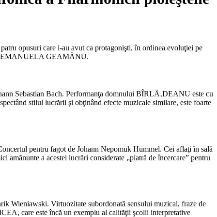
tru opusuri care i-au avut ca protagonişti, în ordinea evoluţiei pe
anista EMANUELA GEAMĂNU.
de Johann Sebastian Bach. Performanţa domnului BÎRLÄ‚DEANU este cu
 respectând stilul lucrării şi obţinând efecte muzicale similare, este foarte
ncertul pentru fagot de Johann Nepomuk Hummel. Cei aflaţi în sală
i mici amănunte a acestei lucrări considerate „piatră de încercare” pentru
rik Wieniawski. Virtuozitate subordonată sensului muzical, fraze de
CEA, care este încă un exemplu al calităţii şcolii interpretative