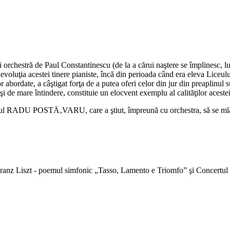
n şi orchestră de Paul Constantinescu (de la a cărui naştere se împli
evoluţia acestei tinere pianiste, încă din perioada când era eleva Lic
date, a câştigat forţa de a putea oferi celor din jur din preaplinul suflet
i de mare întindere, constituie un elocvent exemplu al calităţilor acestei
orul RADU POSTÄ‚VARU, care a ştiut, împreună cu orchestra, să se mlădiez
e Franz Liszt - poemul simfonic „Tasso, Lamento e Triomfo” şi Concer