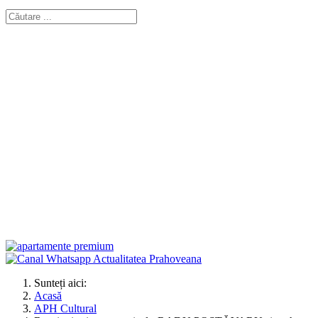
Sunteți aici:
Acasă
APH Cultural