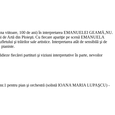
nesc, luna viitoare, 100 de ani) în interpretarea EMANUELEI GEAMÄ‚NU.
eului de Artă din Ploieşti. Cu fiecare apariţie pe scenă EMANUELA
ului şi trăirilor sale artistice. Interpretarea atât de sensibilă şi de
 pianiste.
e fiecărei partituri şi viziuni interpretative în parte, nevoilor
tul nr.1 pentru pian şi orchestră (solistă IOANA MARIA LUPAŞCU) -