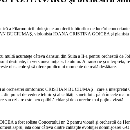
Filarmonicii ploieştene au oferit iubitorilor de lucrări concertante pa
RISTIAN BUCIUMAŞ, violonista IOANA CRISTINA GOICEA şi pi
 multă acurateţe câteva dansuri din Suita a II-a pentru orchestră 
e sunt destinate, în versiunea iniţială, flautului. A transcrie şi interpreta,
e obstacole şi să ofere publicului momente de reală desfătare.
 al orchestrei simfonice: CRISTIAN BUCIUMAŞ - care a interpretat Co
tă - din punct de vedere tehnic şi al calităţii sunetului - până în cele ma
are sau ezitare este perceptibilă chiar şi de o ureche mai puţin avizată.
EA a fost solista Concertului nr. 2 pentru vioară şi orchestră de Hen
moment aspru, iată doar câteva dintre calităţile evoluţiei domnişoarei GOI