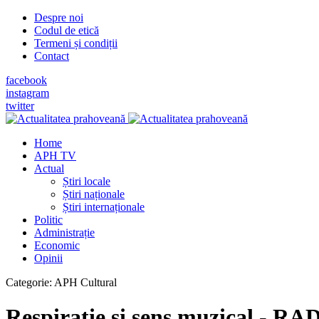
Despre noi
Codul de etică
Termeni și condiții
Contact
facebook
instagram
twitter
Home
APH TV
Actual
Știri locale
Știri naționale
Știri internaționale
Politic
Administrație
Economic
Opinii
Categorie:
APH Cultural
Respiraţie şi sens muzical - R