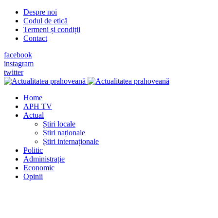
Despre noi
Codul de etică
Termeni și condiții
Contact
facebook
instagram
twitter
Home
APH TV
Actual
Știri locale
Știri naționale
Știri internaționale
Politic
Administrație
Economic
Opinii