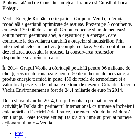
Prahova, alături de Consiliul Județean Prahova și Consiliul Local
Ploiești.
Veolia Energie România este parte a Grupului Veolia, referința
mondială a gestiunii optimizate de resurse. Prezent pe 5 continente,
cu peste 179.000 de salariați, Grupul concepe și implementează
soluții pentru gestiunea apei, a deșeurilor și a energiei, care
contribuie la dezvoltarea durabilă a orașelor și industriilor. Prin
intermediul celor trei activități complementare, Veolia contribuie la
dezvoltarea accesului la resurse, la conservarea resurselor
disponibile și la reînnoirea lor.
În 2014, Grupul Veolia a oferit apă potabilă pentru 96 milioane de
clienți, servicii de canalizare pentru 60 de milioane de persoane, a
produs energie termică în peste 450 de rețele de termoficare și a
valorificat peste 31 de milioane de tone de deșeuri. Cifra de afaceri a
Veolia Environnement a fost de 24,4 miliarde de euro în 2014.
De la sfârșitul anului 2014, Grupul Veolia a preluat integral
activităţile Dalkia din perimetrul internațional, ca urmare a încheierii
colaborării cu Electricité de France, partenerul său de lungă durată
din Franța. Toate fostele entități Dalkia din lume au preluat numele
acționarului unic – Veolia.
Prec