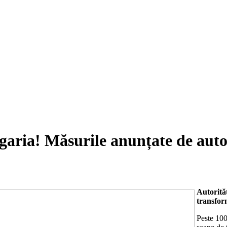
garia! Măsurile anunțate de auto
Autorităț
transform
Peste 100