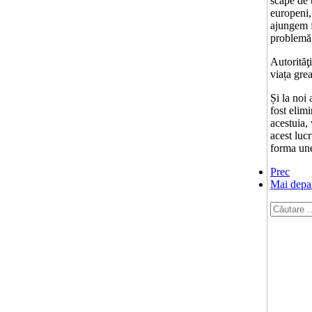
scape de t
europeni,
ajungem f
problemă 
Autorităţ
viața gre
Și la noi
fost elim
acestuia,
acest lucr
forma une
Prec
Mai depa