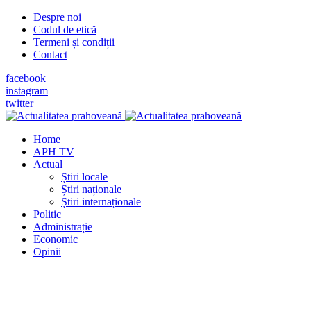
Despre noi
Codul de etică
Termeni și condiții
Contact
facebook
instagram
twitter
Home
APH TV
Actual
Știri locale
Știri naționale
Știri internaționale
Politic
Administrație
Economic
Opinii