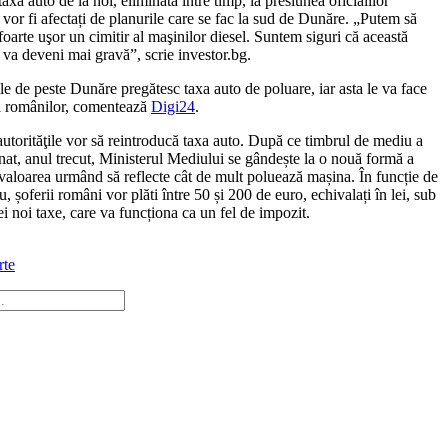
axa auto de la noi, eliminată între timp, la presiunea oficialilor
 vor fi afectați de planurile care se fac la sud de Dunăre. „Putem să
oarte uşor un cimitir al maşinilor diesel. Suntem siguri că această
va deveni mai gravă”, scrie investor.bg.
ile de peste Dunăre pregătesc taxa auto de poluare, iar asta le va face
a românilor, comentează
Digi24
.
 autorităţile vor să reintroducă taxa auto. După ce timbrul de mediu a
inat, anul trecut, Ministerul Mediului se gândește la o nouă formă a
 valoarea urmând să reflecte cât de mult poluează mașina. În funcție de
u, șoferii români vor plăti între 50 și 200 de euro, echivalați în lei, sub
i noi taxe, care va funcționa ca un fel de impozit.
rte