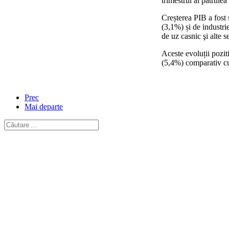
trimestrul al patrulea
Creșterea PIB a fost s
(3,1%) și de industri
de uz casnic şi alte s
Aceste evoluții pozit
(5,4%) comparativ cu
Prec
Mai departe