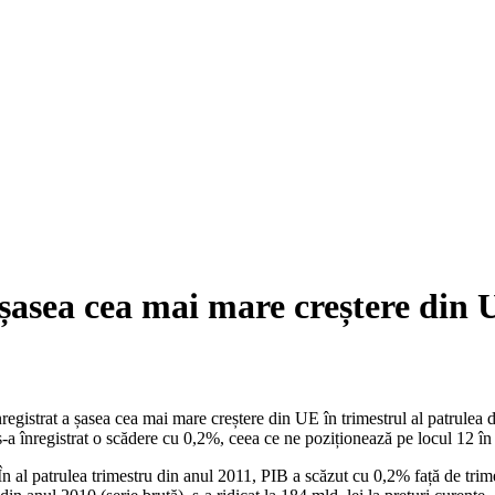
 șasea cea mai mare creștere din
egistrat a șasea cea mai mare creștere din UE în trimestrul al patrulea 
s-a înregistrat o scădere cu 0,2%, ceea ce ne poziționează pe locul 12 î
n al patrulea trimestru din anul 2011, PIB a scăzut cu 0,2% față de trimes