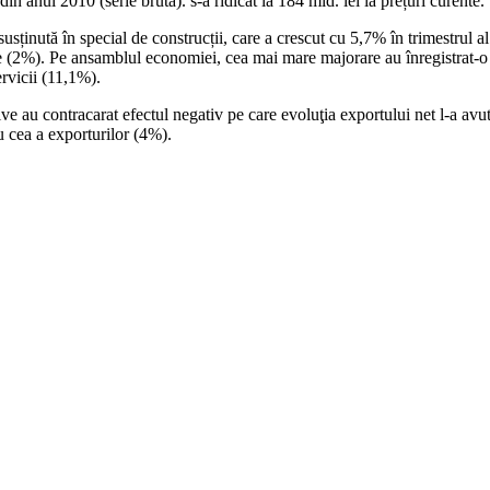
 din anul 2010 (serie brută). s-a ridicat la 184 mld. lei la prețuri curente.
usținută în special de construcții, care a crescut cu 5,7% în trimestrul al
e (2%). Pe ansamblul economiei, cea mai mare majorare au înregistrat-o act
ervicii (11,1%).
ive au contracarat efectul negativ pe care evoluţia exportului net l-a avu
 cea a exporturilor (4%).