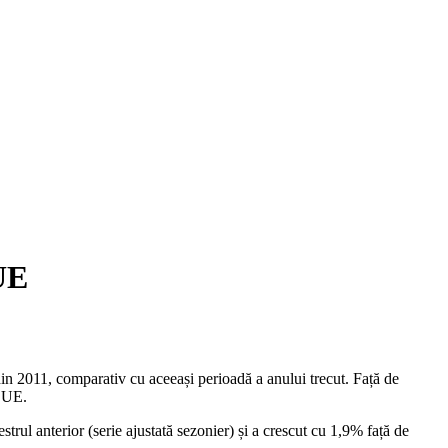
 UE
din 2011, comparativ cu aceeași perioadă a anului trecut. Față de
n UE.
trul anterior (serie ajustată sezonier) și a crescut cu 1,9% față de