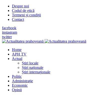
Despre noi
Codul de etică
Termeni și condiții
Contact
facebook
instagram
twitter
Home
APH TV
Actual
Știri locale
Știri naționale
Știri internaționale
Politic
Administrație
Economic
Opinii