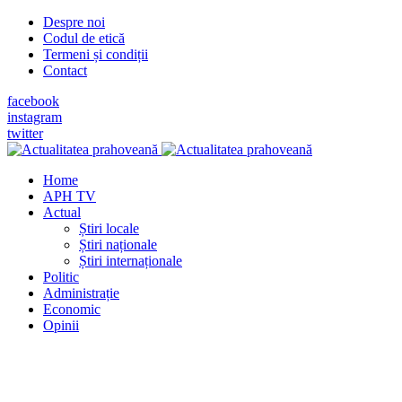
Despre noi
Codul de etică
Termeni și condiții
Contact
facebook
instagram
twitter
Home
APH TV
Actual
Știri locale
Știri naționale
Știri internaționale
Politic
Administrație
Economic
Opinii