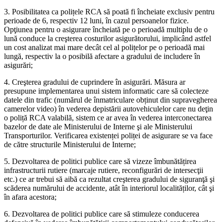
3. Posibilitatea ca polițele RCA să poată fi încheiate exclusiv pentru
perioade de 6, respectiv 12 luni, în cazul persoanelor fizice.
Opţiunea pentru o asigurare încheiată pe o perioadă multiplu de o
lună conduce la creşterea costurilor asigurătorului, implicând astfel
un cost analizat mai mare decât cel al polițelor pe o perioadă mai
lungă, respectiv la o posibilă afectare a gradului de includere în
asigurări;
4. Creşterea gradului de cuprindere în asigurări. Măsura ar
presupune implementarea unui sistem informatic care să colecteze
datele din trafic (numărul de înmatriculare obținut din supravegherea
camerelor video) în vederea depistării autovehiculelor care nu deţin
o poliță RCA valabilă, sistem ce ar avea în vederea interconectarea
bazelor de date ale Ministerului de Interne şi ale Ministerului
Transporturilor. Verificarea existenței poliței de asigurare se va face
de către structurile Ministerului de Interne;
5. Dezvoltarea de politici publice care să vizeze îmbunătățirea
infrastructurii rutiere (marcaje rutiere, reconfigurări de intersecţii
etc.) ce ar trebui să aibă ca rezultat creşterea gradului de siguranţă şi
scăderea numărului de accidente, atât în interiorul localităților, cât şi
în afara acestora;
6. Dezvoltarea de politici publice care să stimuleze conducerea