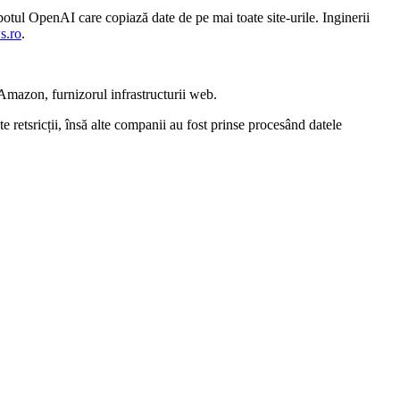
botul OpenAI care copiază date de pe mai toate site-urile. Inginerii
s.ro
.
 Amazon, furnizorul infrastructurii web.
e retsricții, însă alte companii au fost prinse p
rocesând datele