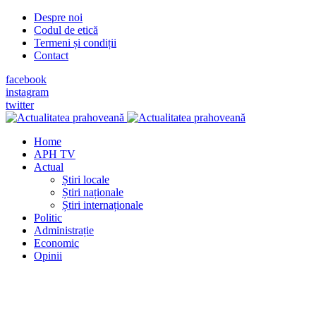
Despre noi
Codul de etică
Termeni și condiții
Contact
facebook
instagram
twitter
Home
APH TV
Actual
Știri locale
Știri naționale
Știri internaționale
Politic
Administrație
Economic
Opinii