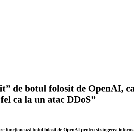
it” de botul folosit de OpenAI, c
fel ca la un atac DDoS”
care funcţionează botul folosit de OpenAI pentru strângerea inform