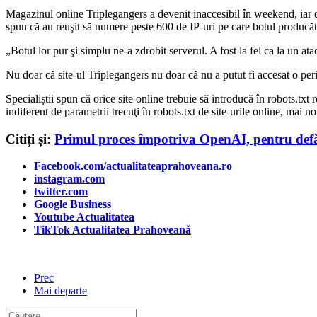
Magazinul online Triplegangers a devenit inaccesibil în weekend, iar du
spun că au reuşit să numere peste 600 de IP-uri pe care botul producăt
„Botul lor pur şi simplu ne-a zdrobit serverul. A fost la fel ca la u
Nu doar că site-ul Triplegangers nu doar că nu a putut fi accesat o per
Specialiștii spun că orice site online trebuie să introducă în robots.txt 
indiferent de parametrii trecuţi în robots.txt de site-urile online, mai n
Citiți și:
Primul proces împotriva OpenAI, pentru def
Facebook.com/actualitateaprahoveana.ro
instagram.com
twitter.com
Google Business
Youtube Actualitatea
TikTok Actualitatea Prahoveană
Prec
Mai departe