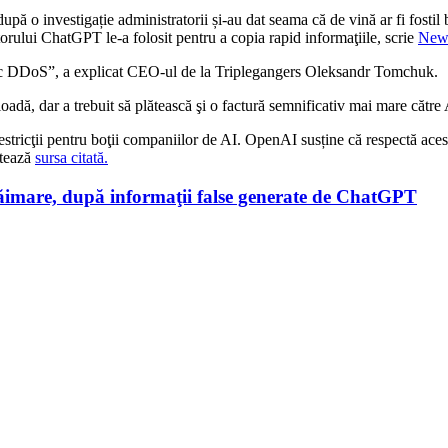
pă o investigație administratorii și-au dat seama că de vină ar fi fostil 
orului ChatGPT le-a folosit pentru a copia rapid informaţiile, scrie
New
n atac DDoS”, a explicat CEO-ul de la Triplegangers Oleksandr Tomchuk.
ioadă, dar a trebuit să plătească şi o factură semnificativ mai mare către
restricţii pentru boţii companiilor de AI. OpenAI susține că respectă acest
otează
sursa citată.
ăimare, după informaţii false generate de ChatGPT