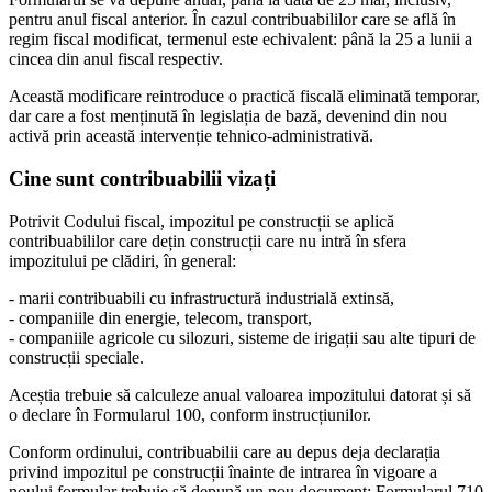
pentru anul fiscal anterior. În cazul contribuabililor care se află în
regim fiscal modificat, termenul este echivalent: până la 25 a lunii a
cincea din anul fiscal respectiv.
Această modificare reintroduce o practică fiscală eliminată temporar,
dar care a fost menținută în legislația de bază, devenind din nou
activă prin această intervenție tehnico-administrativă.
Cine sunt contribuabilii vizați
Potrivit Codului fiscal, impozitul pe construcții se aplică
contribuabililor care dețin construcții care nu intră în sfera
impozitului pe clădiri, în general:
- marii contribuabili cu infrastructură industrială extinsă,
- companiile din energie, telecom, transport,
- companiile agricole cu silozuri, sisteme de irigații sau alte tipuri de
construcții speciale.
Aceștia trebuie să calculeze anual valoarea impozitului datorat și să
o declare în Formularul 100, conform instrucțiunilor.
Conform ordinului, contribuabilii care au depus deja declarația
privind impozitul pe construcții înainte de intrarea în vigoare a
noului formular trebuie să depună un nou document: Formularul 710