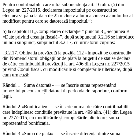
Pentru contribuabilii care intră sub incidența art. 16 alin. (5) din
Legea nr. 227/2015, declararea impozitului pe construcții se
efectuează până la data de 25 inclusiv a lunii a cincea a anului fiscal
modificat pentru care se datorează impozitul.”;
b) la capitolul II „Completarea declarației” punctul 3 „Secțiunea B
«Date privind creanța fiscală»”, după subpunctul 3.2.16 se introduce
un nou subpunct, subpunctul 3.2.17, cu următorul cuprins:
„3.2.17. Obligația prevăzută la poziția 112 «Impozit pe construcții»
din Nomenclatorul obligațiilor de plată la bugetul de stat se declară
de către contribuabilii prevăzuți la art. 496 din Legea nr. 227/2015
privind Codul fiscal, cu modificările și completările ulterioare, după
cum urmează:
Rândul 1 «Suma datorată» — se înscrie suma reprezentând
impozitul pe construcții datorat în perioada de raportare, conform
legii.
Rândul 2 «Bonificație» — se înscrie numai de către contribuabilii
care îndeplinesc condițiile prevăzute la art. 499 alin. (41) din Legea
nr. 227/2015, cu modificările și completările ulterioare, suma
reprezentând bonificația.
Rândul 3 «Suma de plată» — se înscrie diferența dintre suma