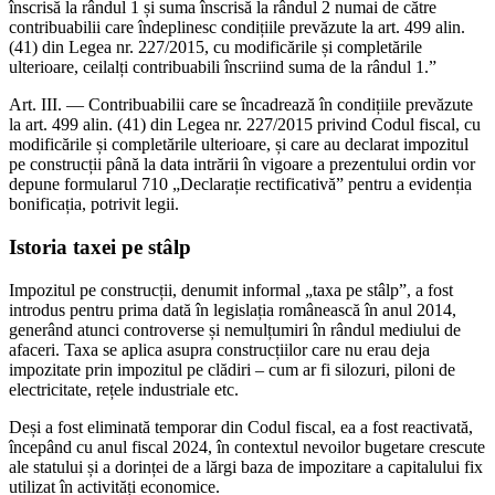
înscrisă la rândul 1 și suma înscrisă la rândul 2 numai de către
contribuabilii care îndeplinesc condițiile prevăzute la art. 499 alin.
(41) din Legea nr. 227/2015, cu modificările și completările
ulterioare, ceilalți contribuabili înscriind suma de la rândul 1.”
Art. III. — Contribuabilii care se încadrează în condițiile prevăzute
la art. 499 alin. (41) din Legea nr. 227/2015 privind Codul fiscal, cu
modificările și completările ulterioare, și care au declarat impozitul
pe construcții până la data intrării în vigoare a prezentului ordin vor
depune formularul 710 „Declarație rectificativă” pentru a evidenția
bonificația, potrivit legii.
Istoria taxei pe stâlp
Impozitul pe construcții, denumit informal „taxa pe stâlp”, a fost
introdus pentru prima dată în legislația românească în anul 2014,
generând atunci controverse și nemulțumiri în rândul mediului de
afaceri. Taxa se aplica asupra construcțiilor care nu erau deja
impozitate prin impozitul pe clădiri – cum ar fi silozuri, piloni de
electricitate, rețele industriale etc.
Deși a fost eliminată temporar din Codul fiscal, ea a fost reactivată,
începând cu anul fiscal 2024, în contextul nevoilor bugetare crescute
ale statului și a dorinței de a lărgi baza de impozitare a capitalului fix
utilizat în activități economice.