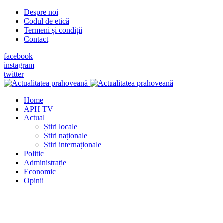
Despre noi
Codul de etică
Termeni și condiții
Contact
facebook
instagram
twitter
Home
APH TV
Actual
Știri locale
Știri naționale
Știri internaționale
Politic
Administrație
Economic
Opinii