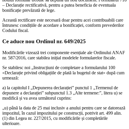
– Declarație rectificativă, pentru a putea beneficia de eventuala
bonificație prevăzută de lege.
Această rectificare este necesară doar pentru acei contribuabili care
întrunesc condițiile de acordare a bonificației, conform prevederilor
Codului fiscal.
Ce aduce nou Ordinul nr. 649/2025
Modificările vizează trei componente esențiale ale Ordinului ANAF
nr. 587/2016, care stabilea inițial modelele formularelor fiscale.
Se stabilesc noi „Instrucțiuni de completare a formularului 100
«Declarație privind obligațiile de plată la bugetul de stat» după cum
urmează:
a) la capitolul I „Depunerea declarației” punctul 1 „Termenul de
depunere a declarației” subpunctul 1.3 „Alte termene:”, litera u) se
modifică și va avea următorul cuprins:
„u) până la data de 25 mai inclusiv a anului pentru care se datorează
impozitul, în cazul impozitului pe construcții, potrivit art. 499 alin.
(1) din Legea nr. 227/2015, cu modificările și completările
ulterioare.