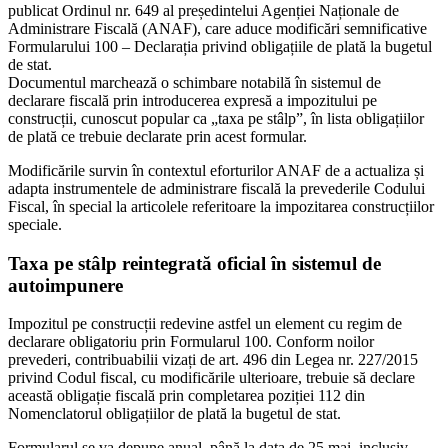
publicat Ordinul nr. 649 al președintelui Agenției Naționale de
Administrare Fiscală (ANAF), care aduce modificări semnificative
Formularului 100 – Declarația privind obligațiile de plată la bugetul
de stat.
Documentul marchează o schimbare notabilă în sistemul de
declarare fiscală prin introducerea expresă a impozitului pe
construcții, cunoscut popular ca „taxa pe stâlp”, în lista obligațiilor
de plată ce trebuie declarate prin acest formular.
Modificările survin în contextul eforturilor ANAF de a actualiza și
adapta instrumentele de administrare fiscală la prevederile Codului
Fiscal, în special la articolele referitoare la impozitarea construcțiilor
speciale.
Taxa pe stâlp reintegrată oficial în sistemul de
autoimpunere
Impozitul pe construcții redevine astfel un element cu regim de
declarare obligatoriu prin Formularul 100. Conform noilor
prevederi, contribuabilii vizați de art. 496 din Legea nr. 227/2015
privind Codul fiscal, cu modificările ulterioare, trebuie să declare
această obligație fiscală prin completarea poziției 112 din
Nomenclatorul obligațiilor de plată la bugetul de stat.
Formularul se va depune anual, până la data de 25 mai, inclusiv,