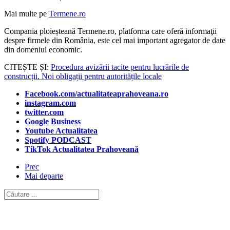
Mai multe pe
Termene.ro
Compania ploieșteană Termene.ro, platforma care oferă informaţii
despre firmele din România, este cel mai important agregator de date
din domeniul economic.
CITEȘTE ȘI:
Procedura avizării tacite pentru lucrările de
construcții. Noi obligații pentru autoritățile locale
Facebook.com/actualitateaprahoveana.ro
instagram.com
twitter.com
Google Business
Youtube Actualitatea
Spotify PODCAST
TikTok Actualitatea Prahoveană
Prec
Mai departe