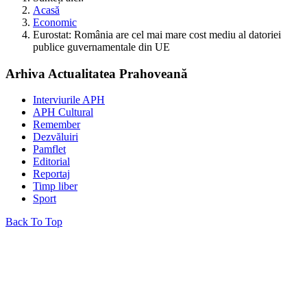
Acasă
Economic
Eurostat: România are cel mai mare cost mediu al datoriei
publice guvernamentale din UE
Arhiva Actualitatea Prahoveană
Interviurile APH
APH Cultural
Remember
Dezvăluiri
Pamflet
Editorial
Reportaj
Timp liber
Sport
Back To Top