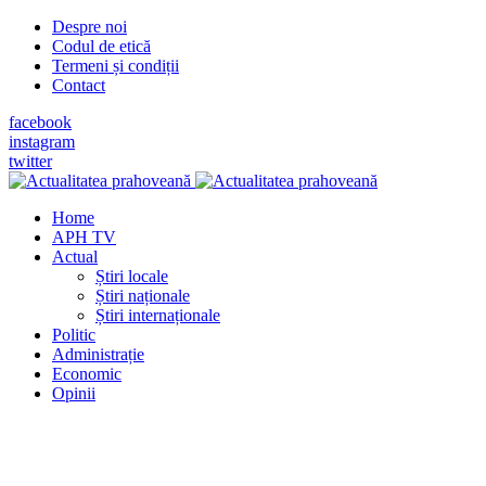
Despre noi
Codul de etică
Termeni și condiții
Contact
facebook
instagram
twitter
Home
APH TV
Actual
Știri locale
Știri naționale
Știri internaționale
Politic
Administrație
Economic
Opinii