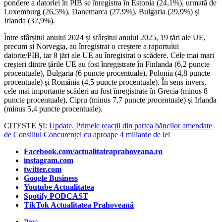
pondere a datoriei în PIB se înregistra în Estonia (24,1%), urmată de
Luxemburg (26,5%), Danemarca (27,9%), Bulgaria (29,9%) și
Irlanda (32,9%).
Între sfârșitul anului 2024 și sfârșitul anului 2025, 19 țări ale UE,
precum și Norvegia, au înregistrat o creștere a raportului
datorie/PIB, iar 8 țări ale UE au înregistrat o scădere. Cele mai mari
creșteri dintre țările UE au fost înregistrate în Finlanda (6,2 puncte
procentuale), Bulgaria (6 puncte procentuale), Polonia (4,8 puncte
procentuale) și România (4,5 puncte procentuale). În sens invers,
cele mai importante scăderi au fost înregistrate în Grecia (minus 8
puncte procentuale), Cipru (minus 7,7 puncte procentuale) și Irlanda
(minus 5,4 puncte procentuale).
CITEȘTE ȘI:
Update. Primele reacții din partea băncilor amendate
de Consiliul Concurenței cu aproape 4 miliarde de lei
Facebook.com/actualitateaprahoveana.ro
instagram.com
twitter.com
Google Business
Youtube Actualitatea
Spotify PODCAST
TikTok Actualitatea Prahoveană
Prec