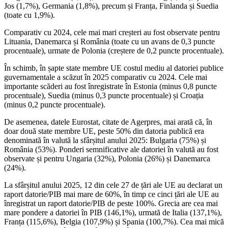
Jos (1,7%), Germania (1,8%), precum și Franța, Finlanda și Suedia
(toate cu 1,9%).
Comparativ cu 2024, cele mai mari creșteri au fost observate pentru
Lituania, Danemarca și România (toate cu un avans de 0,3 puncte
procentuale), urmate de Polonia (creștere de 0,2 puncte procentuale).
În schimb, în șapte state membre UE costul mediu al datoriei publice
guvernamentale a scăzut în 2025 comparativ cu 2024. Cele mai
importante scăderi au fost înregistrate în Estonia (minus 0,8 puncte
procentuale), Suedia (minus 0,3 puncte procentuale) și Croația
(minus 0,2 puncte procentuale).
De asemenea, datele Eurostat, citate de Agerpres, mai arată că, în
doar două state membre UE, peste 50% din datoria publică era
denominată în valută la sfârșitul anului 2025: Bulgaria (75%) și
România (53%). Ponderi semnificative ale datoriei în valută au fost
observate și pentru Ungaria (32%), Polonia (26%) și Danemarca
(24%).
La sfârșitul anului 2025, 12 din cele 27 de țări ale UE au declarat un
raport datorie/PIB mai mare de 60%, în timp ce cinci țări ale UE au
înregistrat un raport datorie/PIB de peste 100%. Grecia are cea mai
mare pondere a datoriei în PIB (146,1%), urmată de Italia (137,1%),
Franța (115,6%), Belgia (107,9%) și Spania (100,7%). Cea mai mică