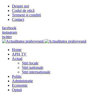
Despre noi
Codul de etică
Termeni și condiții
Contact
facebook
instagram
twitter
Home
APH TV
Actual
Știri locale
Știri naționale
Știri internaționale
Politic
Administrație
Economic
Opinii