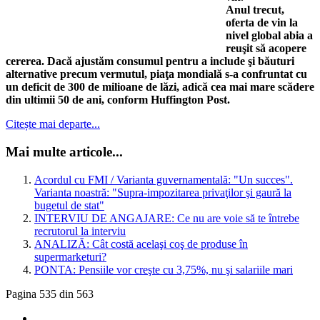
Anul trecut,
oferta de vin la
nivel global abia a
reuşit să acopere
cererea. Dacă ajustăm consumul pentru a include şi băuturi
alternative precum vermutul, piaţa mondială s-a confruntat cu
un deficit de 300 de milioane de lăzi, adică cea mai mare scădere
din ultimii 50 de ani, conform Huffington Post.
Citește mai departe...
Mai multe articole...
Acordul cu FMI / Varianta guvernamentală: "Un succes".
Varianta noastră: "Supra-impozitarea privaţilor şi gaură la
bugetul de stat"
INTERVIU DE ANGAJARE: Ce nu are voie să te întrebe
recrutorul la interviu
ANALIZĂ: Cât costă acelaşi coş de produse în
supermarketuri?
PONTA: Pensiile vor creşte cu 3,75%, nu şi salariile mari
Pagina 535 din 563