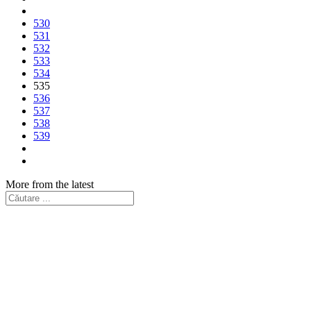
530
531
532
533
534
535
536
537
538
539
More from the latest