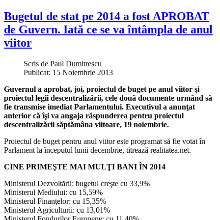
Bugetul de stat pe 2014 a fost APROBAT
de Guvern. Iată ce se va întâmpla de anul
viitor
Scris de
Paul Dumitrescu
Publicat: 15 Noiembrie 2013
Guvernul a aprobat, joi, proiectul de buget pe anul viitor şi
proiectul legii descentralizării, cele două documente urmând să
fie transmise imediat Parlamentului. Executivul a anunţat
anterior că îşi va angaja răspunderea pentru proiectul
descentralizării săptămâna viitoare, 19 noiembrie.
Proiectul de buget pentru anul viitor este programat să fie votat în
Parlament la începutul lunii decembrie, titrează realitatea.net.
CINE PRIMEŞTE MAI MULŢI BANI ÎN 2014
Ministerul Dezvoltării: bugetul creşte cu 33,9%
Ministerul Mediului: cu 15,59%
Ministerul Finanţelor: cu 15,35%
Ministerul Agriculturii: cu 13,01%
Ministerul Fondurilor Europene: cu 11,40%