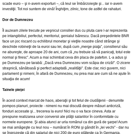
scade euro – şi n-avem exporturi –, că leul se îmbârzoieşte şi... iar n-avem
investiţii. Tot noi suntem de vină! Înghiţim, zilnic, tone de astfel de rahaturi.
Dor de Dumnezeu
Îl auzeam zilele trecute pe veşnicul consilier dus cu pluta care l-ar reprezenta
pe intangibiliul, perfectul, meritoriul, genialul Isărescu. Dacă preşedintele BNR
face un joc riscant cu echilibrul monetar şi vieţile noastre când strânge şi
deschide robineţii de la euroi sau lei, după cum „merge piaţa”, consilierul său
ne abureşte, de aproape 20 de ani, cum că „nu trebuie să vă panicaţi, totul este
normal şi firesc”. Acum a mai schimbat ceva din placa de patefon. L-a adus şi
pe Dumnezeu pe tarabă: „Dacă vrea Dumnezeu vom scăpa de criză!”. O zicere
straşnică, sănătoasă şi perfect adaptată „realităţii”. Este clar, nici guvern, nici
parlament şi nimeni, în afară de Dumnezeu, nu prea mai are cum să ne ajute în
situaţia de acum!
Tainele pieţei
În acest context marcat de haos, aberaţii şi tot felul de ciudăţenii - denumite
pompos planuri, proiecte - nimeni nu mai discută despre măsuri anticriză,
fonduri accesate şi... trecerea la euro! Nici nu o va face cineva. Asta ar
prespune realizarea unor conversii ale plăţii salariilor în conformitate cu
normele europene. Şi abia atunci ar urla românul ca din gură de şarpe! Acum
se mai amăgeşte cu leul nou – numărat în RONi şi gândit în „lei vechi” - dar nu
se îngrozeşte că din salariul de nici 200 de euro plăteşte ca în Germania,