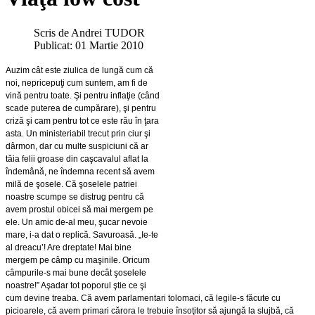
Scris de
Andrei TUDOR
Publicat: 01 Martie 2010
Auzim cât este ziulica de lungă cum că
noi, nepricepuţi cum suntem, am fi de
vină pentru toate. Şi pentru inflaţie (când
scade puterea de cumpărare), şi pentru
criză şi cam pentru tot ce este rău în ţara
asta. Un ministeriabil trecut prin ciur şi
dârmon, dar cu multe suspiciuni că ar
tăia felii groase din caşcavalul aflat la
îndemână, ne îndemna recent să avem
milă de şosele. Că şoselele patriei
noastre scumpe se distrug pentru că
avem prostul obicei să mai mergem pe
ele. Un amic de-al meu, şucar nevoie
mare, i-a dat o replică. Savuroasă. „Ie-te
al dreacu’! Are dreptate! Mai bine
mergem pe câmp cu maşinile. Oricum
câmpurile-s mai bune decât şoselele
noastre!” Aşadar tot poporul ştie ce şi
cum devine treaba. Că avem parlamentari tolomaci, că legile-s făcute cu
picioarele, că avem primari cărora le trebuie însoţitor să ajungă la slujbă, că