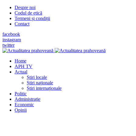
Despre noi
Codul de etică
Termeni și condiții
Contact
facebook
instagram
twitter
Home
APH TV
Actual
Știri locale
Știri naționale
Știri internaționale
Politic
Administrație
Economic
Opinii