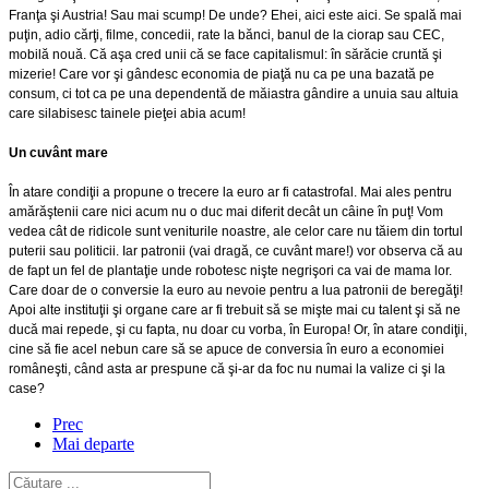
Franţa şi Austria! Sau mai scump! De unde? Ehei, aici este aici. Se spală mai
puţin, adio cărţi, filme, concedii, rate la bănci, banul de la ciorap sau CEC,
mobilă nouă. Că aşa cred unii că se face capitalismul: în sărăcie cruntă şi
mizerie! Care vor şi gândesc economia de piaţă nu ca pe una bazată pe
consum, ci tot ca pe una dependentă de măiastra gândire a unuia sau altuia
care silabisesc tainele pieţei abia acum!
Un cuvânt mare
În atare condiţii a propune o trecere la euro ar fi catastrofal. Mai ales pentru
amărăştenii care nici acum nu o duc mai diferit decât un câine în puţ! Vom
vedea cât de ridicole sunt veniturile noastre, ale celor care nu tăiem din tortul
puterii sau politicii. Iar patronii (vai dragă, ce cuvânt mare!) vor observa că au
de fapt un fel de plantaţie unde robotesc nişte negrişori ca vai de mama lor.
Care doar de o conversie la euro au nevoie pentru a lua patronii de beregăţi!
Apoi alte instituţii şi organe care ar fi trebuit să se mişte mai cu talent şi să ne
ducă mai repede, şi cu fapta, nu doar cu vorba, în Europa! Or, în atare condiţii,
cine să fie acel nebun care să se apuce de conversia în euro a economiei
româneşti, când asta ar prespune că şi-ar da foc nu numai la valize ci şi la
case?
Prec
Mai departe