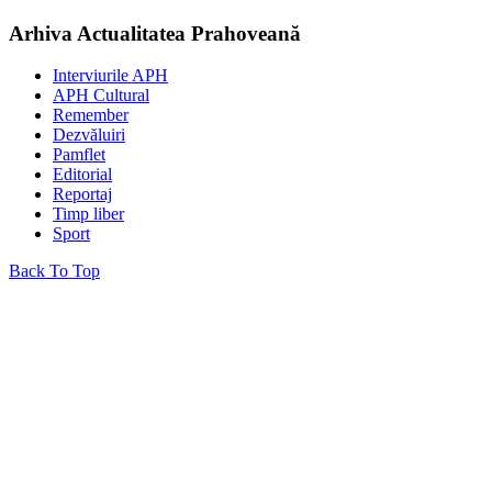
Arhiva Actualitatea Prahoveană
Interviurile APH
APH Cultural
Remember
Dezvăluiri
Pamflet
Editorial
Reportaj
Timp liber
Sport
Back To Top