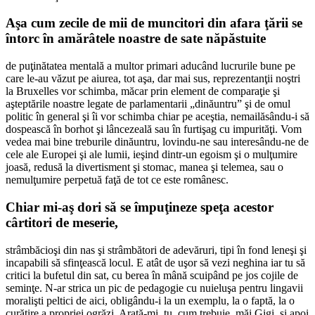
Aşa cum zecile de mii de muncitori din afara ţării se
întorc în amărâtele noastre de sate năpăstuite
de puţinătatea mentală a multor primari aducând lucrurile bune pe
care le-au văzut pe aiurea, tot aşa, dar mai sus, reprezentanţii noştri
la Bruxelles vor schimba, măcar prin element de comparaţie şi
aşteptările noastre legate de parlamentarii „dinăuntru” şi de omul
politic în general şi îi vor schimba chiar pe aceştia, nemailăsându-i să
dospească în borhot şi lâncezeală sau în furtişag cu impurităţi. Vom
vedea mai bine treburile dinăuntru, lovindu-ne sau interesându-ne de
cele ale Europei şi ale lumii, ieşind dintr-un egoism şi o mulţumire
joasă, redusă la divertisment şi stomac, manea şi telemea, sau o
nemulţumire perpetuă faţă de tot ce este românesc.
Chiar mi-aş dori să se împuţineze speţa acestor
cârtitori de meserie,
strâmbăcioşi din nas şi strâmbători de adevăruri, tipi în fond leneşi şi
incapabili să sfinţească locul. E atât de uşor să vezi neghina iar tu să
critici la bufetul din sat, cu berea în mână scuipând pe jos cojile de
seminţe. N-ar strica un pic de pedagogie cu nuieluşa pentru lingavii
moralişti peltici de aici, obligându-i la un exemplu, la o faptă, la o
curăţire a propriei ogrăzi. Arată-mi, tu, cum trebuie, măi Gigi, şi apoi