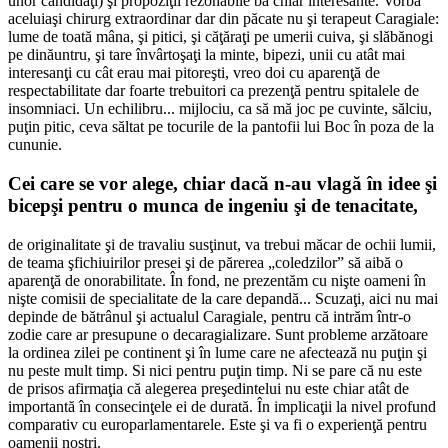
unor candidaţi) şi propoziţii rezonabile ba chiar interesante. Vorba
aceluiaşi chirurg extraordinar dar din păcate nu şi terapeut Caragiale:
lume de toată mâna, şi pitici, şi căţăraţi pe umerii cuiva, şi slăbănogi
pe dinăuntru, şi tare învârtoşaţi la minte, bipezi, unii cu atât mai
interesanţi cu cât erau mai pitoreşti, vreo doi cu aparenţă de
respectabilitate dar foarte trebuitori ca prezenţă pentru spitalele de
insomniaci. Un echilibru... mijlociu, ca să mă joc pe cuvinte, sălciu,
puţin pitic, ceva săltat pe tocurile de la pantofii lui Boc în poza de la
cununie.
Cei care se vor alege, chiar dacă n-au vlagă în idee şi
bicepşi pentru o munca de ingeniu şi de tenacitate,
de originalitate şi de travaliu susţinut, va trebui măcar de ochii lumii,
de teama şfichiuirilor presei şi de părerea „coledzilor” să aibă o
aparenţă de onorabilitate. În fond, ne prezentăm cu nişte oameni în
nişte comisii de specialitate de la care depandă... Scuzaţi, aici nu mai
depinde de bătrânul şi actualul Caragiale, pentru că intrăm într-o
zodie care ar presupune o decaragializare. Sunt probleme arzătoare
la ordinea zilei pe continent şi în lume care ne afectează nu puţin şi
nu peste mult timp. Si nici pentru puţin timp. Ni se pare că nu este
de prisos afirmaţia că alegerea preşedintelui nu este chiar atât de
importantă în consecinţele ei de durată. În implicaţii la nivel profund
comparativ cu europarlamentarele. Este şi va fi o experienţă pentru
oamenii noştri.