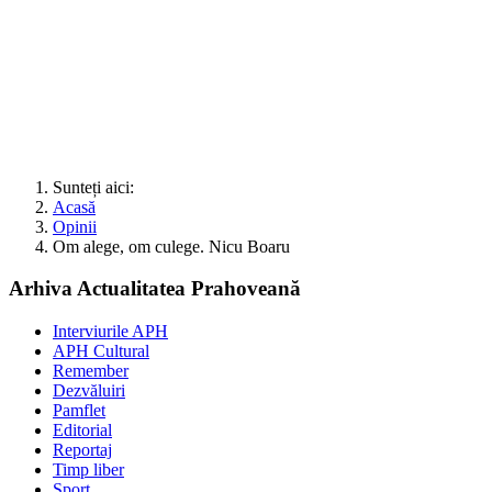
Sunteți aici:
Acasă
Opinii
Om alege, om culege. Nicu Boaru
Arhiva Actualitatea Prahoveană
Interviurile APH
APH Cultural
Remember
Dezvăluiri
Pamflet
Editorial
Reportaj
Timp liber
Sport