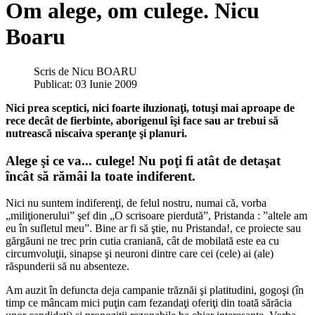
Om alege, om culege. Nicu
Boaru
Scris de
Nicu BOARU
Publicat: 03 Iunie 2009
Nici prea sceptici, nici foarte iluzionaţi, totuşi mai aproape de
rece decât de fierbinte, aborigenul îşi face sau ar trebui să
nutrească niscaiva speranţe şi planuri.
Alege şi ce va... culege! Nu poţi fi atât de detaşat
încât să rămâi la toate indiferent.
Nici nu suntem indiferenţi, de felul nostru, numai că, vorba
„miliţionerului” şef din „O scrisoare pierdută”, Pristanda : ”altele am
eu în sufletul meu”. Bine ar fi să ştie, nu Pristanda!, ce proiecte sau
gărgăuni ne trec prin cutia craniană, cât de mobilată este ea cu
circumvoluţii, sinapse şi neuroni dintre care cei (cele) ai (ale)
răspunderii să nu absenteze.
Am auzit în defuncta deja campanie trăznăi şi platitudini, gogoşi (în
timp ce mâncam mici puţin cam fezandaţi oferiţi din toată sărăcia