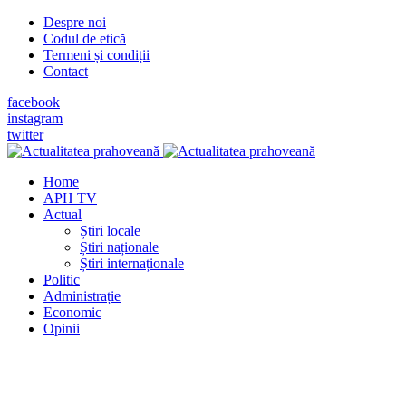
Despre noi
Codul de etică
Termeni și condiții
Contact
facebook
instagram
twitter
Home
APH TV
Actual
Știri locale
Știri naționale
Știri internaționale
Politic
Administrație
Economic
Opinii