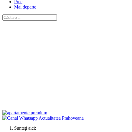
Prec
Mai departe
Sunteți aici: