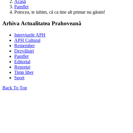
Acasă
Pamflet
Potocea, te iubim, că ca tine alt primar nu găsim!
Arhiva Actualitatea Prahoveană
Interviurile APH
APH Cultural
Remember
Dezvăluiri
Pamflet
Editorial
Reportaj
Timp liber
Sport
Back To Top