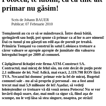
primar nu găsim!
Scris de
Johann BAUER
Publicat: 07 Februarie 2010
Tomşănenii au cu ce să se mândrească. Între două bătăi,
şpringăreli sau hoţii, pot spune că primar ca al lor n-are nimeni!
Dai cu tunul şi nu găseşti un edil aşa de pornit pe treabă.
Primăria Tomşani va construi în satul Loloiasca trotuare a
căror valoare se apropie apropie de jumătate din valoarea
întregului buget pe 2009 al comunei.
Câştigătorul licitaţiei este firma ATM-Construct SA.
Contractul, mai micuţ de felul său, nu este decât de puţin peste
2,1 milioane de lei. Noi! Adică, mai exact, 2.119.798 RON fără
TVA. Necazul lui domnu' primar este la fel de micuţ. Bugetul
comunei sale - nu al să propriu şi personal - nu a fost anul
trecut mai mai 5,9 milioane de lei! Aşadar, să vedeţi
loloieştenilor ce trotuare vă dă vouă nenea Potocea! Nu se vor
învârti după soare, dar, mai mult ca sigur că, fiind aşa de
scumpe, nu le veţi lăsa să stea singure, noaptea, pe străzi!