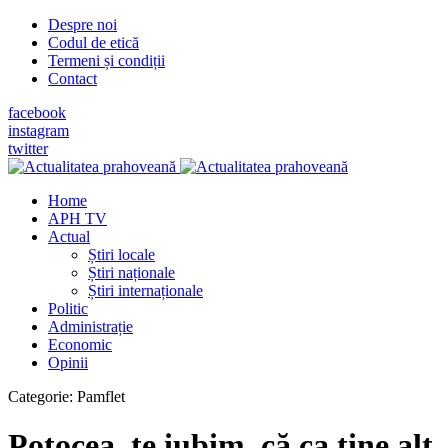
Despre noi
Codul de etică
Termeni și condiții
Contact
facebook
instagram
twitter
Home
APH TV
Actual
Știri locale
Știri naționale
Știri internaționale
Politic
Administrație
Economic
Opinii
Categorie:
Pamflet
Potocea, te iubim, că ca tine alt