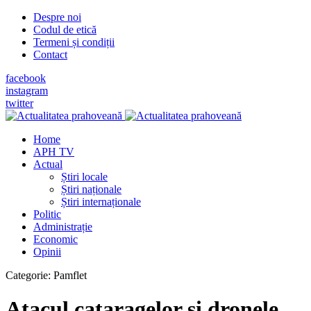
Despre noi
Codul de etică
Termeni și condiții
Contact
facebook
instagram
twitter
Home
APH TV
Actual
Știri locale
Știri naționale
Știri internaționale
Politic
Administrație
Economic
Opinii
Categorie:
Pamflet
Atacul cataragelor şi dronele