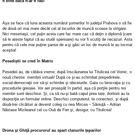
fi bine dacă n-ar fi rău!
Aşa se face că luna aceasta numărul şomerilor în judeţul Prahova o să fie
de două ori mai mare decât cel al locurilor de muncă scoase la strigare.
Nici meseriaşii, cel puţin aceia care fac mare caz că deţin o diplomă (care
să le ateste faptul că au studii sperioare) nu vor fi scutiţi de necazuri. Asta
pentru că cele mai puţine şanse de a-şi găsi un loc de muncă le au tocmai
aceştia!
Pesediştii se cred în Matrix
Pesedeii au, de câtăva vreme, după înscăunarea lui Titulicea cel Voinic, o
nouă chestie: membrii virtuali! După ce şi-au schimbat preşedintele,
social-democraţii vor să-şi schimbe şi obiceiurile. Gata cu birocraţia şi cu
procedurile greoaie. Vor aer proaspăt în partid, aşa că porţile pentru noi
membri sunt deschise. Şi, ca să nu-şi bată capul prea tare, doritorii au la
dispoziţie un formular online. Deschizi computerul, te conectezi, şi după
două-trei clicăituri ai devenit coleg cu nea Mircea – Săniuţă – Adrian
Năstase Mizileanul cel cu Ouă de Fier şi, desigur, cu Titulicea!
Drona şi Ghiţă procurorul au spart clanurile ţeparilor