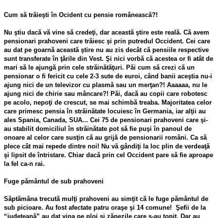
Cum să trăieşti în Ocident cu pensie românească?!
Nu ştiu dacă vă vine să credeţi, dar această ştire este reală. Că avem
pensionari prahoveni care trăiesc şi prin putredul Occident. Cei care
au dat pe goarnă această ştire nu au zis decât că pensiile respective
sunt transferate în ţările din Vest. Şi nici vorbă că acestea or fi atât de
mari să le ajungă prin cele străinătăţuri. Păi cum să crezi că un
pensionar o fi fericit cu cele 2-3 sute de euroi, când banii aceştia nu-i
ajung nici de un televizor cu plasmă sau un merţan?! Aaaaaa, nu le
ajung nici de chirie sau mâncare?! Păi, dacă au copii care robotesc
pe acolo, nepoţi de crescut, se mai schimbă treaba. Majoritatea celor
care primesc pensia în străinătate locuiesc în Germania, iar alţii au
ales Spania, Canada, SUA... Cei 75 de pensionari prahoveni care şi-
au stabilit domiciliul în străinătate pot să fie puşi în panoul de
onoare al celor care susţin că au grijă de pensionarii români. Ca să
plece cât mai repede dintre noi! Nu vă gândiţi la loc plin de verdeaţă
şi lipsit de întristare. Chiar dacă prin cel Occident pare să fie aproape
la fel ca-n rai.
Fuge pământul de sub prahoveni
Săptămâna trecută mulţi prahoveni au simţit că le fuge pământul de
sub picioare. Au fost afectate patru oraşe şi 14 comune! Şefii de la
“judeţeană” au dat vina pe ploi şi zăpezile care s-au topit. Dar au