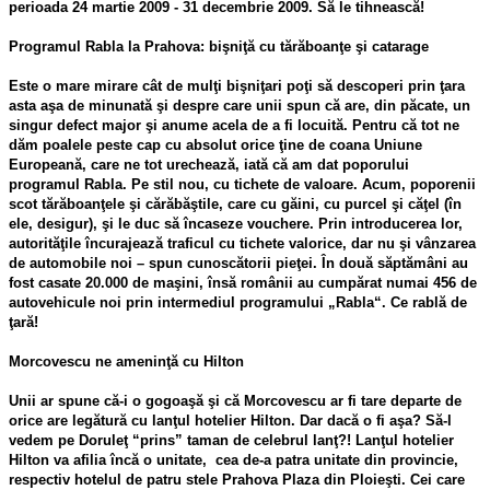
perioada 24 martie 2009 - 31 decembrie 2009. Să le tihnească!
Programul Rabla la Prahova: bişniţă cu tărăboanţe şi catarage
Este o mare mirare cât de mulţi bişniţari poţi să descoperi prin ţara
asta aşa de minunată şi despre care unii spun că are, din păcate, un
singur defect major şi anume acela de a fi locuită. Pentru că tot ne
dăm poalele peste cap cu absolut orice ţine de coana Uniune
Europeană, care ne tot urechează, iată că am dat poporului
programul Rabla. Pe stil nou, cu tichete de valoare. Acum, poporenii
scot tărăboanţele şi cărăbăştile, care cu găini, cu purcel şi căţel (în
ele, desigur), şi le duc să încaseze vouchere. Prin introducerea lor,
autorităţile încurajează traficul cu tichete valorice, dar nu şi vânzarea
de automobile noi – spun cunoscătorii pieţei. În două săptămâni au
fost casate 20.000 de maşini, însă românii au cumpărat numai 456 de
autovehicule noi prin intermediul programului „Rabla“. Ce rablă de
ţară!
Morcovescu ne ameninţă cu Hilton
Unii ar spune că-i o gogoaşă şi că Morcovescu ar fi tare departe de
orice are legătură cu lanţul hotelier Hilton. Dar dacă o fi aşa? Să-l
vedem pe Doruleţ “prins” taman de celebrul lanţ?! Lanţul hotelier
Hilton va afilia încă o unitate, cea de-a patra unitate din provincie,
respectiv hotelul de patru stele Prahova Plaza din Ploieşti. Cei care