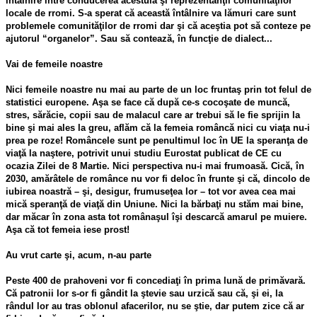
întâlnire între conducerea acestuia şi reprezentanţii comunităţilor
locale de rromi. S-a sperat că această întâlnire va lămuri care sunt
problemele comunităţilor de rromi dar şi că aceştia pot să conteze pe
ajutorul “organelor”. Sau să contează, în funcţie de dialect...
Vai de femeile noastre
Nici femeile noastre nu mai au parte de un loc fruntaş prin tot felul de
statistici europene. Aşa se face că după ce-s cocoşate de muncă,
stres, sărăcie, copii sau de malacul care ar trebui să le fie sprijin la
bine şi mai ales la greu, aflăm că la femeia româncă nici cu viaţa nu-i
prea pe roze! Româncele sunt pe penultimul loc în UE la speranţa de
viaţă la naştere, potrivit unui studiu Eurostat publicat de CE cu
ocazia Zilei de 8 Martie. Nici perspectiva nu-i mai frumoasă. Cică, în
2030, amărâtele de românce nu vor fi deloc în frunte şi că, dincolo de
iubirea noastră – şi, desigur, frumuseţea lor – tot vor avea cea mai
mică speranţă de viaţă din Uniune. Nici la bărbaţi nu stăm mai bine,
dar măcar în zona asta tot românaşul îşi descarcă amarul pe muiere.
Aşa că tot femeia iese prost!
Au vrut carte şi, acum, n-au parte
Peste 400 de prahoveni vor fi concediaţi în prima lună de primăvară.
Că patronii lor s-or fi gândit la ştevie sau urzică sau că, şi ei, la
rândul lor au tras oblonul afacerilor, nu se ştie, dar putem zice că ar