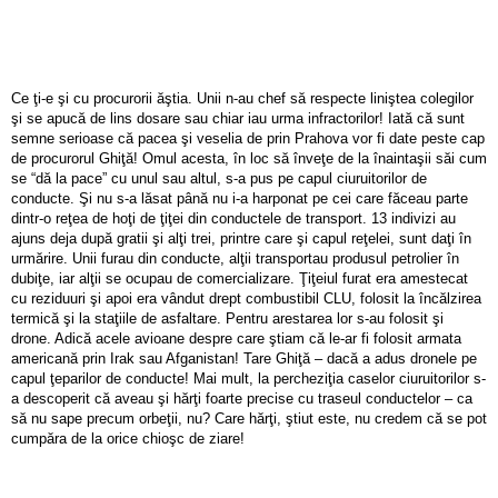
Ce ţi-e şi cu procurorii ăştia. Unii n-au chef să respecte liniştea colegilor
şi se apucă de lins dosare sau chiar iau urma infractorilor! Iată că sunt
semne serioase că pacea şi veselia de prin Prahova vor fi date peste cap
de procurorul Ghiţă! Omul acesta, în loc să înveţe de la înaintaşii săi cum
se “dă la pace” cu unul sau altul, s-a pus pe capul ciuruitorilor de
conducte. Şi nu s-a lăsat până nu i-a harponat pe cei care făceau parte
dintr-o reţea de hoţi de ţiţei din conductele de transport. 13 indivizi au
ajuns deja după gratii şi alţi trei, printre care şi capul reţelei, sunt daţi în
urmărire. Unii furau din conducte, alţii transportau produsul petrolier în
dubiţe, iar alţii se ocupau de comercializare. Ţiţeiul furat era amestecat
cu reziduuri şi apoi era vândut drept combustibil CLU, folosit la încălzirea
termică şi la staţiile de asfaltare. Pentru arestarea lor s-au folosit şi
drone. Adică acele avioane despre care ştiam că le-ar fi folosit armata
americană prin Irak sau Afganistan! Tare Ghiţă – dacă a adus dronele pe
capul ţeparilor de conducte! Mai mult, la percheziţia caselor ciuruitorilor s-
a descoperit că aveau şi hărţi foarte precise cu traseul conductelor – ca
să nu sape precum orbeţii, nu? Care hărţi, ştiut este, nu credem că se pot
cumpăra de la orice chioşc de ziare!