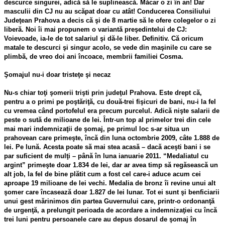
descurce singurei, adică să le suplinească. Măcar o zi în an! Dar
masculii din CJ nu au scăpat doar cu atât! Conducerea Consiliului
Judeţean Prahova a decis că şi de 8 martie să le ofere colegelor o zi
liberă. Noi îi mai propunem o variantă preşedintelui de CJ:
Voievoade, ia-le de tot salariul şi dă-le liber. Definitiv. Că oricum
matale te descurci şi singur acolo, se vede din maşinile cu care se
plimbă, de vreo doi ani încoace, membrii familiei Cosma.
Şomajul nu-i doar tristeţe şi necaz
Nu-s chiar toţi şomerii trişti prin judeţul Prahova. Este drept că,
pentru a o primi pe poştăriţă, cu două-trei fişicuri de bani, nu-i la fel
cu vremea când portofelul era precum purcelul. Adică nişte salarii de
peste o sută de milioane de lei. Într-un top al primelor trei din cele
mai mari indemnizaţii de şomaj, pe primul loc s-ar situa un
prahovean care primeşte, încă din luna octombrie 2009, câte 1.888 de
lei. Pe lună. Acesta poate să mai stea acasă – dacă aceşti bani i se
par suficient de mulţi – până în luna ianuarie 2011. “Medaliatul cu
argint” primeşte doar 1.834 de lei, dar ar avea timp să regăsească un
alt job, la fel de bine plătit cum a fost cel care-i aduce acum cei
aproape 19 milioane de lei vechi. Medalia de bronz îi revine unui alt
şomer care încasează doar 1.827 de lei lunar. Tot ei sunt şi benficiarii
unui gest mărinimos din partea Guvernului care, printr-o ordonanţă
de urgenţă, a prelungit perioada de acordare a indemnizaţiei cu încă
trei luni pentru persoanele care au depus dosarul de şomaj în