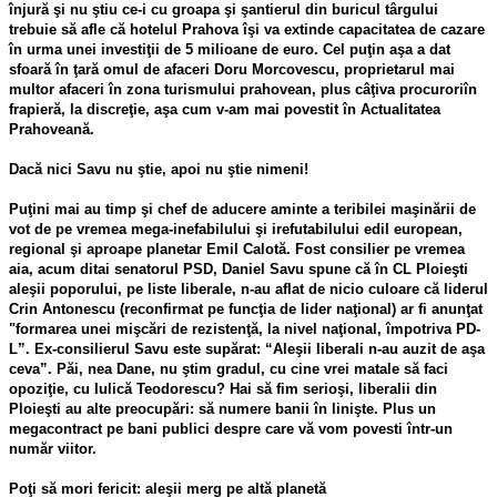
înjură şi nu ştiu ce-i cu groapa şi şantierul din buricul târgului
trebuie să afle că hotelul Prahova îşi va extinde capacitatea de cazare
în urma unei investiţii de 5 milioane de euro. Cel puţin aşa a dat
sfoară în ţară omul de afaceri Doru Morcovescu, proprietarul mai
multor afaceri în zona turismului prahovean, plus câţiva procuroriîn
frapieră, la discreţie, aşa cum v-am mai povestit în Actualitatea
Prahoveană.
Dacă nici Savu nu ştie, apoi nu ştie nimeni!
Puţini mai au timp şi chef de aducere aminte a teribilei maşinării de
vot de pe vremea mega-inefabilului şi irefutabilului edil european,
regional şi aproape planetar Emil Calotă. Fost consilier pe vremea
aia, acum ditai senatorul PSD, Daniel Savu spune că în CL Ploieşti
aleşii poporului, pe liste liberale, n-au aflat de nicio culoare că liderul
Crin Antonescu (reconfirmat pe funcţia de lider naţional) ar fi anunţat
"formarea unei mişcări de rezistenţă, la nivel naţional, împotriva PD-
L”. Ex-consilierul Savu este supărat: “Aleşii liberali n-au auzit de aşa
ceva”. Păi, nea Dane, nu ştim gradul, cu cine vrei matale să faci
opoziţie, cu Iulică Teodorescu? Hai să fim serioşi, liberalii din
Ploieşti au alte preocupări: să numere banii în linişte. Plus un
megacontract pe bani publici despre care vă vom povesti într-un
număr viitor.
Poţi să mori fericit: aleşii merg pe altă planetă