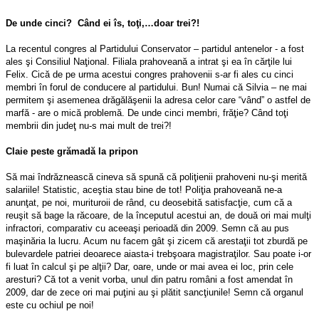
De unde cinci? Când ei îs, toţi,…doar trei?!
La recentul congres al Partidului Conservator – partidul antenelor - a fost
ales şi Consiliul Naţional. Filiala prahoveană a intrat şi ea în cărţile lui
Felix. Cică de pe urma acestui congres prahovenii s-ar fi ales cu cinci
membri în forul de conducere al partidului. Bun! Numai că Silvia – ne mai
permitem şi asemenea drăgălăşenii la adresa celor care “vând” o astfel de
marfă - are o mică problemă. De unde cinci membri, frăţie? Când toţi
membrii din judeţ nu-s mai mult de trei?!
Claie peste grămadă la pripon
Să mai îndrăznească cineva să spună că poliţienii prahoveni nu-şi merită
salariile! Statistic, aceştia stau bine de tot! Poliţia prahoveană ne-a
anunţat, pe noi, murituroii de rând, cu deosebită satisfacţie, cum că a
reuşit să bage la răcoare, de la începutul acestui an, de două ori mai mulţi
infractori, comparativ cu aceeaşi perioadă din 2009. Semn că au pus
maşinăria la lucru. Acum nu facem gât şi zicem că arestaţii tot zburdă pe
bulevardele patriei deoarece aiasta-i trebşoara magistraţilor. Sau poate i-or
fi luat în calcul şi pe alţii? Dar, oare, unde or mai avea ei loc, prin cele
aresturi? Că tot a venit vorba, unul din patru români a fost amendat în
2009, dar de zece ori mai puţini au şi plătit sancţiunile! Semn că organul
este cu ochiul pe noi!