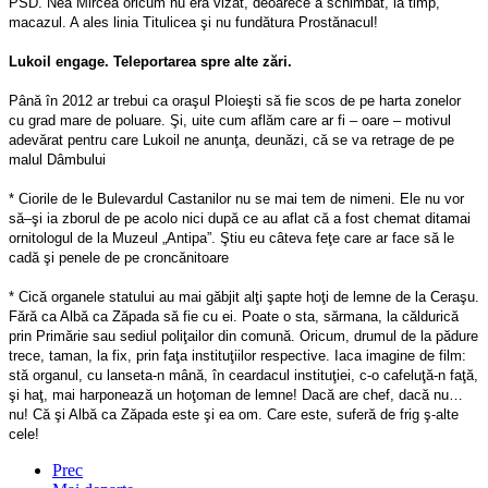
PSD. Nea Mircea oricum nu era vizat, deoarece a schimbat, la timp,
macazul. A ales linia Titulicea şi nu fundătura Prostănacul!
Lukoil engage. Teleportarea spre alte zări.
Până în 2012 ar trebui ca oraşul Ploieşti să fie scos de pe harta zonelor
cu grad mare de poluare. Şi, uite cum aflăm care ar fi – oare – motivul
adevărat pentru care Lukoil ne anunţa, deunăzi, că se va retrage de pe
malul Dâmbului
* Ciorile de le Bulevardul Castanilor nu se mai tem de nimeni. Ele nu vor
să–şi ia zborul de pe acolo nici după ce au aflat că a fost chemat ditamai
ornitologul de la Muzeul „Antipa”. Ştiu eu câteva feţe care ar face să le
cadă şi penele de pe croncănitoare
* Cică organele statului au mai găbjit alţi şapte hoţi de lemne de la Ceraşu.
Fără ca Albă ca Zăpada să fie cu ei. Poate o sta, sărmana, la căldurică
prin Primărie sau sediul poliţailor din comună. Oricum, drumul de la pădure
trece, taman, la fix, prin faţa instituţiilor respective. Iaca imagine de film:
stă organul, cu lanseta-n mână, în ceardacul instituţiei, c-o cafeluţă-n faţă,
şi haţ, mai harponează un hoţoman de lemne! Dacă are chef, dacă nu…
nu! Că şi Albă ca Zăpada este şi ea om. Care este, suferă de frig ş-alte
cele!
Prec