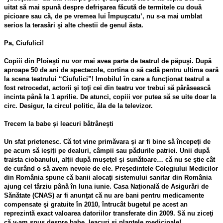
uitat să mai spună despre defrişarea făcută de termitele cu două
picioare sau că, de pe vremea lui Împuşcatu’, nu s-a mai umblat
serios la terasări şi alte chestii de genul ăsta.
Pa, Ciufulici!
Copiii din Ploieşti nu vor mai avea parte de teatrul de păpuşi. După
aproape 50 de ani de spectacole, cortina o să cadă pentru ultima oară
la scena teatrului “Ciufulici”! Imobilul în care a funcţionat teatrul a
fost retrocedat, actorii şi toţi cei din teatru vor trebui să părăsească
incinta până la 1 aprilie. De atunci, copiii vor putea să se uite doar la
circ. Desigur, la circul politic, ăla de la televizor.
Trecem la babe şi leacuri bătrâneşti
Un sfat prietenesc. Că tot vine primăvara şi ar fi bine să începeţi de
pe acum să ieşiţi pe dealuri, câmpii sau pădurile patriei. Unii după
traista ciobanului, alţii după muşeţel şi sunătoare… că nu se ştie cât
de curând o să avem nevoie de ele. Preşedintele Colegiului Medicilor
din România spune că banii alocaţi sistemului sanitar din România
ajung cel târziu până în luna iunie. Casa Naţională de Asigurări de
Sănătate (CNAS) ar fi anunţat că nu are bani pentru medicamente
compensate şi gratuite în 2010, întrucât bugetul pe acest an
reprezintă exact valoarea datoriilor transferate din 2009. Să nu ziceţi
că v-am spus despre babe, leacuri şi plantele medicinale!