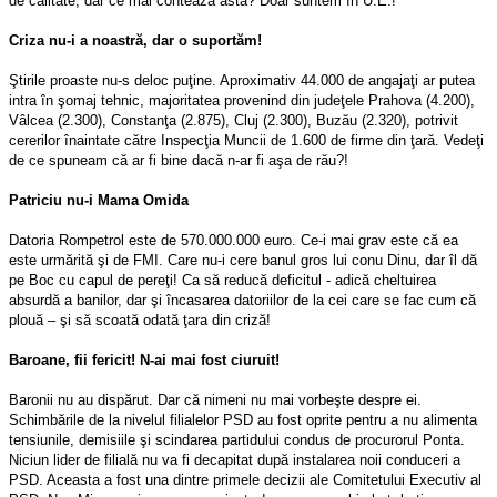
de calitate, dar ce mai contează asta? Doar suntem în U.E.!
Criza nu-i a noastră, dar o suportăm!
Ştirile proaste nu-s deloc puţine. Aproximativ 44.000 de angajaţi ar putea
intra în şomaj tehnic, majoritatea provenind din judeţele Prahova (4.200),
Vâlcea (2.300), Constanţa (2.875), Cluj (2.300), Buzău (2.320), potrivit
cererilor înaintate către Inspecţia Muncii de 1.600 de firme din ţară. Vedeţi
de ce spuneam că ar fi bine dacă n-ar fi aşa de rău?!
Patriciu nu-i Mama Omida
Datoria Rompetrol este de 570.000.000 euro. Ce-i mai grav este că ea
este urmărită şi de FMI. Care nu-i cere banul gros lui conu Dinu, dar îl dă
pe Boc cu capul de pereţi! Ca să reducă deficitul - adică cheltuirea
absurdă a banilor, dar şi încasarea datoriilor de la cei care se fac cum că
plouă – şi să scoată odată ţara din criză!
Baroane, fii fericit! N-ai mai fost ciuruit!
Baronii nu au dispărut. Dar că nimeni nu mai vorbeşte despre ei.
Schimbările de la nivelul filialelor PSD au fost oprite pentru a nu alimenta
tensiunile, demisiile şi scindarea partidului condus de procurorul Ponta.
Niciun lider de filială nu va fi decapitat după instalarea noii conduceri a
PSD. Aceasta a fost una dintre primele decizii ale Comitetului Executiv al