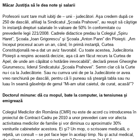
Măcar Justiţia să le dea note şi salarii
Profesorii sunt tare mult iubiţi de – unii - judecători. Aşa credem după ce
250 de dascăli, afiliaţi la Sindicatul „Şcoala Prahovei”, au reuşit să câştige
în instanţă drepturi salariale în valoare de 50% în conformitate cu
prevederile legii 221/2008. Cadrele didactice predau la Colegiul „Spiru
Haret”, Şcoala „Ioan Grigorescu” şi Şcoala „Anton Pann” din Ploieşti. „Am
început procesul acum un an, când, în primă instanţă, Curtea
Constituţională ne-a dat un aviz favorabil. Cu toate acestea, Judecătoria
Ploieşti a respins această decizie, aşa că am făcut recurs la Curtea de
Apel, de unde am căpătat o hotărâre irevocabilă”, declară presei Gheorghe
Giurumescu, liderul Sindicatului „Şcoala Prahovei”. Semn clar că la Curte
nu-i ca la Judecătorie. Sau nu cumva unii de pe la Judecătorie or avea
vreo ranchiună pe dascăli, pentru că îi puneau să şteargă tabla sau nu
luau în seamă găselniţe de genul “Mi-am uitat caietul, de curat, acasă!”?
Doctorul minune: dă cu mopul, bate la computer, ia tensiunea şi
emigrează
Colegiul Medicilor din România (CMR) nu este de acord cu introducerea în
proiectul de Contract-Cadru pe 2010 a unor prevederi care vor afecta
activitatea medicilor de familie şi vor diminua cu aproximativ 30%
veniturile cabinetelor acestora. Ei şi? Un mop, o scrisoare medicală, o
reţetă, un consult – se pot face lejer în acelaşi timp. Nu şi actul medical,