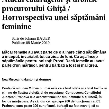
procurorului Ghiţă /
Horrorspectiva unei săptămâni
feminine
Scris de
Johann BAUER
Publicat: 08 Martie 2010
Măcar femeile au avut parte de o alinare când săptămâna
a început, invariabil, tot cu ziua de luni. Că aşa încep
săptămânile pentru noi toţi: Prost! Dacă femeile au avut
parte d’un mărţişor, pentru bărbaţi a fost şi mai greu.
Nea Mircea-i galanton şi domnos!
Poate că nici nea Mircea nu mai este ce a fost odată şi a fost lovit – şi
el – nu de flacăra violetă, ci de recesiune. Conducerea Consiliului
Judeţean Prahova le-a acordat femeilor din instituţie o zi liberă, în
loc de mărţişoare. Aş că, din cei aproape 200 de funcţionari ai CJ
Prahova, cum peste 100 sunt femei, bărbaţii au fost nevoiţi să se