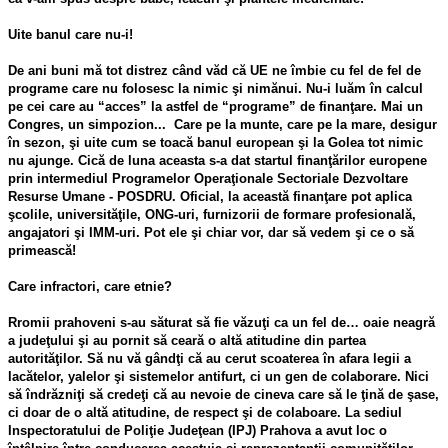
Uite banul care nu-i!
De ani buni mă tot distrez când văd că UE ne îmbie cu fel de fel de
programe care nu folosesc la nimic şi nimănui. Nu-i luăm în calcul
pe cei care au “acces” la astfel de “programe” de finanţare. Mai un
Congres, un simpozion... Care pe la munte, care pe la mare, desigur
în sezon, şi uite cum se toacă banul european şi la Golea tot nimic
nu ajunge. Cică de luna aceasta s-a dat startul finanţărilor europene
prin intermediul Programelor Operaţionale Sectoriale Dezvoltare
Resurse Umane - POSDRU. Oficial, la această finanţare pot aplica
şcolile, universităţile, ONG-uri, furnizorii de formare profesională,
angajatori şi IMM-uri. Pot ele şi chiar vor, dar să vedem şi ce o să
primească!
Care infractori, care etnie?
Rromii prahoveni s-au săturat să fie văzuţi ca un fel de… oaie neagră
a judeţului şi au pornit să ceară o altă atitudine din partea
autorităţilor. Să nu vă gândţi că au cerut scoaterea în afara legii a
lacătelor, yalelor şi sistemelor antifurt, ci un gen de colaborare. Nici
să îndrăzniţi să credeţi că au nevoie de cineva care să le ţină de şase,
ci doar de o altă atitudine, de respect şi de colaboare. La sediul
Inspectoratului de Poliţie Judeţean (IPJ) Prahova a avut loc o