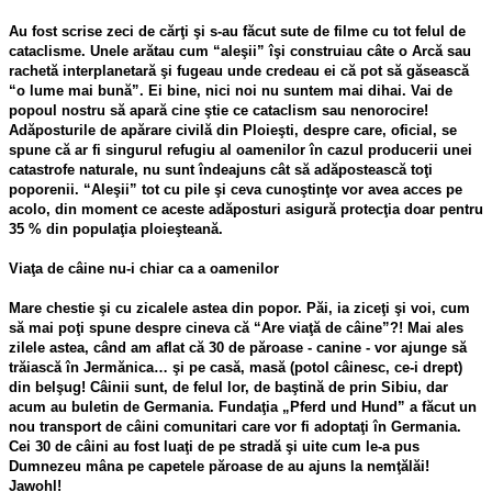
Au fost scrise zeci de cărţi şi s-au făcut sute de filme cu tot felul de
cataclisme. Unele arătau cum “aleşii” îşi construiau câte o Arcă sau
rachetă interplanetară şi fugeau unde credeau ei că pot să găsească
“o lume mai bună”. Ei bine, nici noi nu suntem mai dihai. Vai de
popoul nostru să apară cine ştie ce cataclism sau nenorocire!
Adăposturile de apărare civilă din Ploieşti, despre care, oficial, se
spune că ar fi singurul refugiu al oamenilor în cazul producerii unei
catastrofe naturale, nu sunt îndeajuns cât să adăpostească toţi
poporenii. “Aleşii” tot cu pile şi ceva cunoştinţe vor avea acces pe
acolo, din moment ce aceste adăposturi asigură protecţia doar pentru
35 % din populaţia ploieşteană.
Viaţa de câine nu-i chiar ca a oamenilor
Mare chestie şi cu zicalele astea din popor. Păi, ia ziceţi şi voi, cum
să mai poţi spune despre cineva că “Are viaţă de câine”?! Mai ales
zilele astea, când am aflat că 30 de păroase - canine - vor ajunge să
trăiască în Jermănica… şi pe casă, masă (potol câinesc, ce-i drept)
din belşug! Câinii sunt, de felul lor, de baştină de prin Sibiu, dar
acum au buletin de Germania. Fundaţia „Pferd und Hund” a făcut un
nou transport de câini comunitari care vor fi adoptaţi în Germania.
Cei 30 de câini au fost luaţi de pe stradă şi uite cum le-a pus
Dumnezeu mâna pe capetele păroase de au ajuns la nemţălăi!
Jawohl!