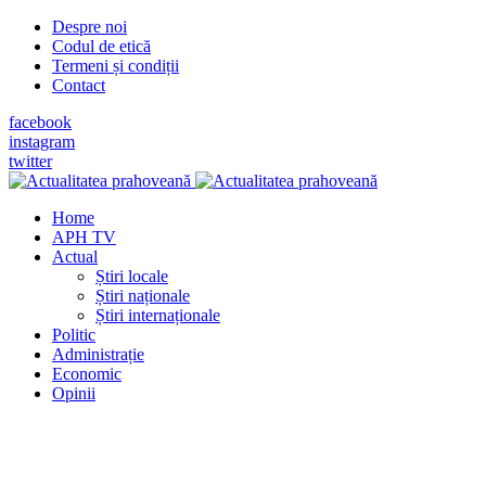
Despre noi
Codul de etică
Termeni și condiții
Contact
facebook
instagram
twitter
Home
APH TV
Actual
Știri locale
Știri naționale
Știri internaționale
Politic
Administrație
Economic
Opinii