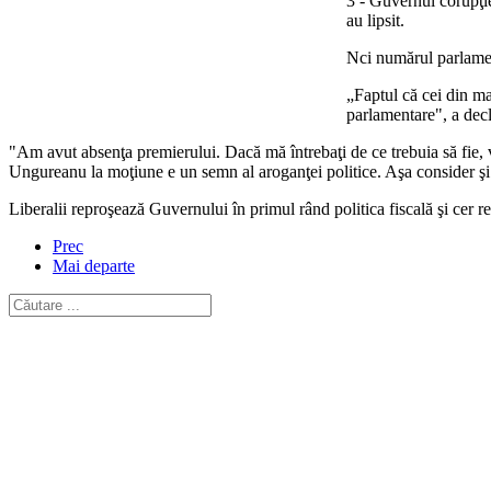
3 - Guvernul corupţie
au lipsit.
Nci numărul parlament
„Faptul că cei din ma
parlamentare", a dec
"Am avut absenţa premierului. Dacă mă întrebaţi de ce trebuia să fie, vă
Ungureanu la moţiune e un semn al aroganţei politice. Aşa consider şi
Liberalii reproşează Guvernului în primul rând politica fiscală şi cer r
Prec
Mai departe