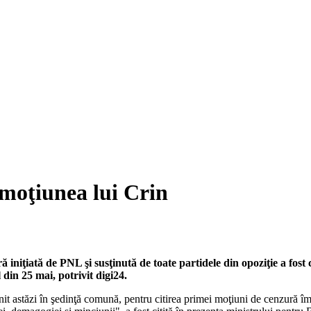
 moţiunea lui Crin
iniţiată de PNL şi susţinută de toate partidele din opoziţie a fost ci
 din 25 mai, potrivit digi24.
nit astăzi în şedinţă comună, pentru citirea primei moţiuni de cenzură 