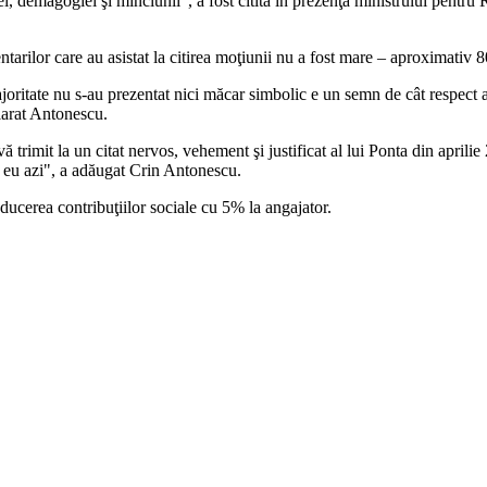
i, demagogiei şi minciunii", a fost citită în prezenţa ministrului pentru 
arilor care au asistat la citirea moţiunii nu a fost mare – aproximativ 80 
joritate nu s-au prezentat nici măcar simbolic e un semn de cât respect a
larat Antonescu.
 trimit la un citat nervos, vehement şi justificat al lui Ponta din aprili
 eu azi", a adăugat Crin Antonescu.
educerea contribuţiilor sociale cu 5% la angajator.