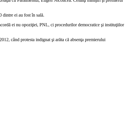
Relaţia cu Paralmentul, Eugen Nicolicea. Ceilalţi miniştri şi premierul
dintre ei au fost în sală.
cordă ei nu opoziţiei, PNL, ci procedurilor democratice şi instituţiilor
e 2012, când protesta indignat şi arăta că absenţa premierului