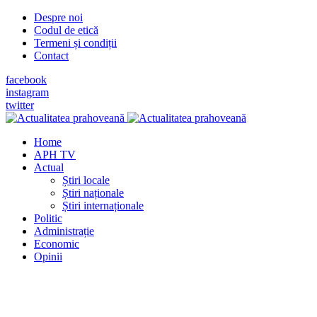
Despre noi
Codul de etică
Termeni și condiții
Contact
facebook
instagram
twitter
Home
APH TV
Actual
Știri locale
Știri naționale
Știri internaționale
Politic
Administrație
Economic
Opinii