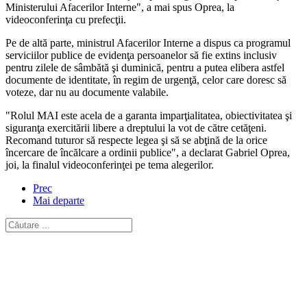
Ministerului Afacerilor Interne", a mai spus Oprea, la
videoconferinţa cu prefecţii.
Pe de altă parte, ministrul Afacerilor Interne a dispus ca programul
serviciilor publice de evidenţa persoanelor să fie extins inclusiv
pentru zilele de sâmbătă şi duminică, pentru a putea elibera astfel
documente de identitate, în regim de urgenţă, celor care doresc să
voteze, dar nu au documente valabile.
"Rolul MAI este acela de a garanta imparţialitatea, obiectivitatea şi
siguranţa exercitării libere a dreptului la vot de către cetăţeni.
Recomand tuturor să respecte legea şi să se abţină de la orice
încercare de încălcare a ordinii publice", a declarat Gabriel Oprea,
joi, la finalul videoconferinţei pe tema alegerilor.
Prec
Mai departe