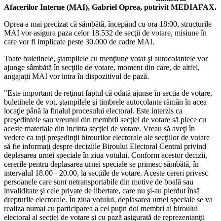
Afacerilor Interne (MAI), Gabriel Oprea, potrivit MEDIAFAX.
Oprea a mai precizat că sâmbătă, începând cu ora 18:00, structurile
MAI vor asigura paza celor 18.532 de secţii de votare, misiune în
care vor fi implicate peste 30.000 de cadre MAI.
Toate buletinele, ştampilele cu menţiune votat şi autocolantele vor
ajunge sâmbătă în secţiile de votare, moment din care, de altfel,
angajaţii MAI vor intra în dispozitivul de pază.
"Este important de reţinut faptul că odată ajunse în secţia de votare,
buletinele de vot, ştampilele şi timbrele autocolante rămân în acea
locaţie până la finalul procesului electoral. Este interzis ca
preşedintele sau vreunul din membrii secţiei de votare să plece cu
aceste materiale din incinta secţiei de votare. Vreau să aveţi în
vedere ca toţi preşedinţii birourilor electorale ale secţiilor de votare
să fie informaţi despre deciziile Biroului Electoral Central privind
deplasarea urnei speciale în ziua votului. Conform acestor decizii,
cererile pentru deplasarea urnei speciale se primesc sâmbătă, în
intervalul 18.00 - 20.00, la secţiile de votare. Aceste cereri privesc
persoanele care sunt netransportabile din motive de boală sau
invaliditate şi cele private de libertate, care nu şi-au pierdut însă
drepturile electorale. În ziua votului, deplasarea urnei speciale se va
realiza numai cu participarea a cel puţin doi membri ai biroului
electoral al secţiei de votare şi cu pază asigurată de reprezentanţii