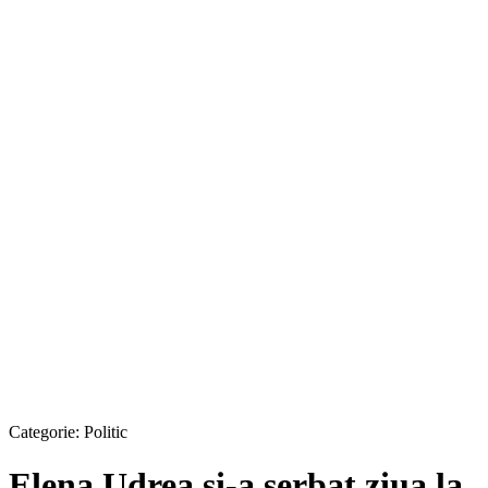
Categorie:
Politic
Elena Udrea şi-a serbat ziua la