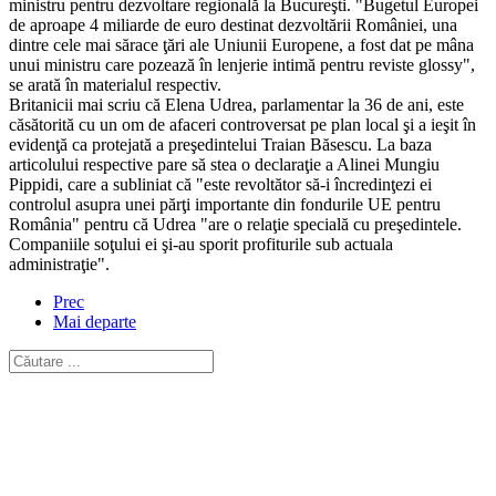
ministru pentru dezvoltare regională la Bucureşti. "Bugetul Europei
de aproape 4 miliarde de euro destinat dezvoltării României, una
dintre cele mai sărace ţări ale Uniunii Europene, a fost dat pe mâna
unui ministru care pozează în lenjerie intimă pentru reviste glossy",
se arată în materialul respectiv.
Britanicii mai scriu că Elena Udrea, parlamentar la 36 de ani, este
căsătorită cu un om de afaceri controversat pe plan local şi a ieşit în
evidenţă ca protejată a preşedintelui Traian Băsescu. La baza
articolului respective pare să stea o declaraţie a Alinei Mungiu
Pippidi, care a subliniat că "este revoltător să-i încredinţezi ei
controlul asupra unei părţi importante din fondurile UE pentru
România" pentru că Udrea "are o relaţie specială cu preşedintele.
Companiile soţului ei şi-au sporit profiturile sub actuala
administraţie".
Prec
Mai departe