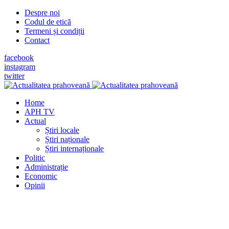
Despre noi
Codul de etică
Termeni și condiții
Contact
facebook
instagram
twitter
Home
APH TV
Actual
Știri locale
Știri naționale
Știri internaționale
Politic
Administrație
Economic
Opinii