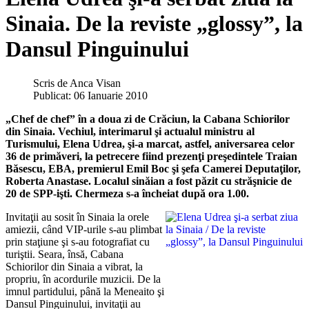
Sinaia. De la reviste „glossy”, la
Dansul Pinguinului
Scris de
Anca Visan
Publicat: 06 Ianuarie 2010
„Chef de chef” în a doua zi de Crăciun, la Cabana Schiorilor
din Sinaia. Vechiul, interimarul şi actualul ministru al
Turismului, Elena Udrea, şi-a marcat, astfel, aniversarea celor
36 de primăveri, la petrecere fiind prezenţi preşedintele Traian
Băsescu, EBA, premierul Emil Boc şi şefa Camerei Deputaţilor,
Roberta Anastase. Localul sinăian a fost păzit cu străşnicie de
20 de SPP-işti. Chermeza s-a încheiat după ora 1.00.
Invitaţii au sosit în Sinaia la orele
amiezii, când VIP-urile s-au plimbat
prin staţiune şi s-au fotografiat cu
turiştii. Seara, însă, Cabana
Schiorilor din Sinaia a vibrat, la
propriu, în acordurile muzicii. De la
imnul partidului, până la Meneaito şi
Dansul Pinguinului, invitaţii au