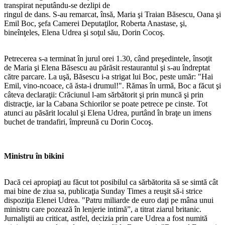
transpirat neputându-se dezlipi de
ringul de dans. S-au remarcat, însă, Maria şi Traian Băsescu, Oana şi
Emil Boc, şefa Camerei Deputaţilor, Roberta Anastase, şi,
bineînţeles, Elena Udrea şi soţul său, Dorin Cocoş.
Petrecerea s-a terminat în jurul orei 1.30, când preşedintele, însoţit
de Maria şi Elena Băsescu au părăsit restaurantul şi s-au îndreptat
către parcare. La uşă, Băsescu i-a strigat lui Boc, peste umăr: "Hai
Emil, vino-ncoace, că ăsta-i drumul!". Rămas în urmă, Boc a făcut şi
câteva declaraţii: Crăciunul l-am sărbătorit şi prin muncă şi prin
distracţie, iar la Cabana Schiorilor se poate petrece pe cinste. Tot
atunci au păsărit localul şi Elena Udrea, purtând în braţe un imens
buchet de trandafiri, împreună cu Dorin Cocoş.
Ministru în bikini
Dacă cei apropiaţi au făcut tot posibilul ca sărbătorita să se simtă cât
mai bine de ziua sa, publicaţia Sunday Times a reuşit să-i strice
dispoziţia Elenei Udrea. "Patru miliarde de euro daţi pe mâna unui
ministru care pozează în lenjerie intimă”, a titrat ziarul britanic.
Jurnaliştii au criticat, astfel, decizia prin care Udrea a fost numită