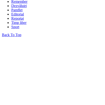
Remember
Dezvăluiri
Pamflet
Editorial
Reportaj
Timp liber
Sport
Back To Top