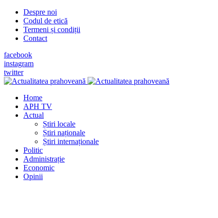
Despre noi
Codul de etică
Termeni și condiții
Contact
facebook
instagram
twitter
Home
APH TV
Actual
Știri locale
Știri naționale
Știri internaționale
Politic
Administrație
Economic
Opinii