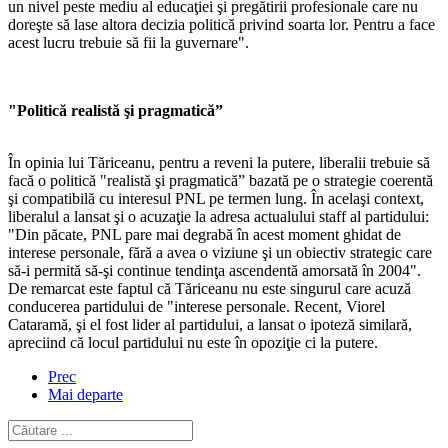
un nivel peste mediu al educaţiei şi pregătirii profesionale care nu
doreşte să lase altora decizia politică privind soarta lor. Pentru a face
acest lucru trebuie să fii la guvernare".
"Politică realistă şi pragmatică”
În opinia lui Tăriceanu, pentru a reveni la putere, liberalii trebuie să
facă o politică "realistă şi pragmatică” bazată pe o strategie coerentă
şi compatibilă cu interesul PNL pe termen lung. În acelaşi context,
liberalul a lansat şi o acuzaţie la adresa actualului staff al partidului:
"Din păcate, PNL pare mai degrabă în acest moment ghidat de
interese personale, fără a avea o viziune şi un obiectiv strategic care
să-i permită să-şi continue tendinţa ascendentă amorsată în 2004".
De remarcat este faptul că Tăriceanu nu este singurul care acuză
conducerea partidului de "interese personale. Recent, Viorel
Cataramă, şi el fost lider al partidului, a lansat o ipoteză similară,
apreciind că locul partidului nu este în opoziţie ci la putere.
Prec
Mai departe