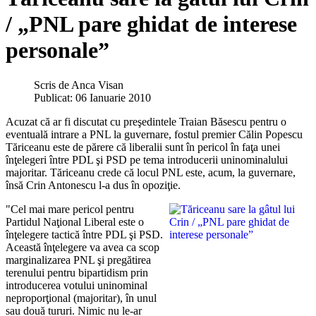
/ „PNL pare ghidat de interese
personale”
Scris de
Anca Visan
Publicat: 06 Ianuarie 2010
Acuzat că ar fi discutat cu preşedintele Traian Băsescu pentru o
eventuală intrare a PNL la guvernare, fostul premier Călin Popescu
Tăriceanu este de părere că liberalii sunt în pericol în faţa unei
înţelegeri între PDL şi PSD pe tema introducerii uninominalului
majoritar. Tăriceanu crede că locul PNL este, acum, la guvernare,
însă Crin Antonescu l-a dus în opoziţie.
"Cel mai mare pericol pentru
Partidul Naţional Liberal este o
înţelegere tactică între PDL şi PSD.
Această înţelegere va avea ca scop
marginalizarea PNL şi pregătirea
terenului pentru bipartidism prin
introducerea votului uninominal
neproporţional (majoritar), în unul
sau două tururi. Nimic nu le-ar