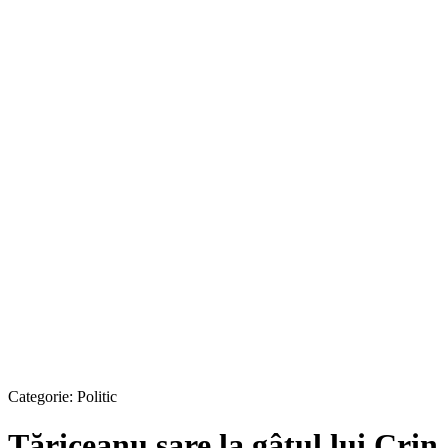
Categorie:
Politic
Tăriceanu sare la gâtul lui Crin