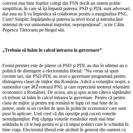
conveni mai bine foştilor colegi din FSN decât un sistem politic
simplificat, în care să îşi împartă puterea. PSD şi PDL sunt adversari,
dar asta nu îi va împiedica să colaboreze pentru a marginaliza PNL.
Cum? Simplu: împărţindu-şi puterea la nivel local şi introducând
sistemul de vot uninominal majoritar, neproporţional", scrie Călin
Popescu Tăriceanu pe blogul său.
„Trebuia să luăm în calcul intrarea la guvernare”
Fostul premier este de părere că PSD şi PDL au dus în ultimul an o
politică de distrugere a electoratului liberal: "Nu vreau să spun
cuvinte tari, dar PSD-PDL au avut o guvernare programată pentru
distrugerea clasei de mijloc din România. Adică a votanţilor noştri, a
oamenilor care â€Žvotează PNL şi care reprezintă motorul relansării
economice a României. De aceea, am şi spus acum câteva săptămâni
că trebuie să luăm în calcul intrarea la guvernare. Pentru că pentru
clasa de mijloc şi pentru toţi românii te lupţi cel mai bine de la
putere, unde ai un cuvânt de spus în politicile economice care sunt
puse în aplicare. Unii cred că din opoziţie poţi cuceri voturile
nemulţumiţilor. Poţi câştiga voturile românilor mult mai bine
arătându-le că te baţi pentru ei şi că impui politici care le schimbă în
bine viaţa. Electoratul liberal este alcătuit în general din oameni cu