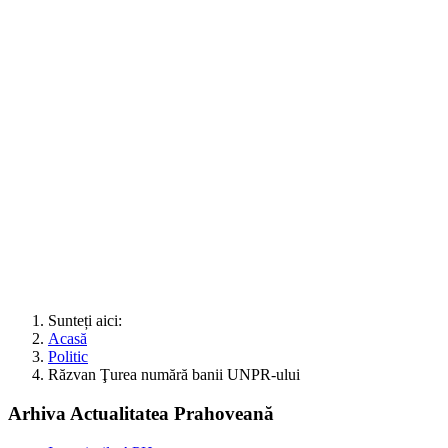
Sunteți aici:
Acasă
Politic
Răzvan Ţurea numără banii UNPR-ului
Arhiva Actualitatea Prahoveană