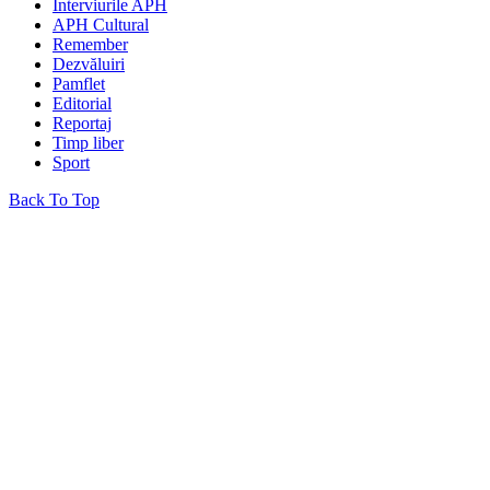
Interviurile APH
APH Cultural
Remember
Dezvăluiri
Pamflet
Editorial
Reportaj
Timp liber
Sport
Back To Top