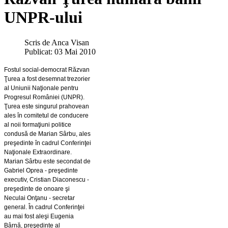
UNPR-ului
Scris de
Anca Visan
Publicat: 03 Mai 2010
Fostul social-democrat Răzvan
Ţurea a fost desemnat trezorier
al Uniunii Naţionale pentru
Progresul României (UNPR).
Ţurea este singurul prahovean
ales în comitetul de conducere
al noii formaţiuni politice
condusă de Marian Sârbu, ales
preşedinte în cadrul Conferinţei
Naţionale Extraordinare.
Marian Sârbu este secondat de
Gabriel Oprea - preşedinte
executiv, Cristian Diaconescu -
preşedinte de onoare şi
Neculai Onţanu - secretar
general. În cadrul Conferinţei
au mai fost aleşi Eugenia
Bârnă, preşedinte al