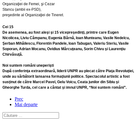
Organizaţiei de Femei, şi Cezar
Stancu (ambii ex-PSD),
preşedinte al Organizaţiei de Tineret.
Cei 15
De asemenea, au fost aleşi şi 15 vicepreşedinţi, printre care Eugen
Nicolicea, Liviu Câmpanu, Eugenia Bârnă, Ioan Munteanu, Vasile Nedelcu,
Şerban Mihăilescu, Florentin Pandele, Ioan Tabugan, Valeriu Steriu, Vasile
Soporan, Adrian Mocanu, Ovidius Mărcuţeanu, Sorin Chivu şi Laurenţiu
Chirvăsuţă.
Noi suntem români uneperişti
După conferinţa extraordinară, liderii UNPR au plecat către Piaţa Revoluţiei,
unde au sărbătorit lansarea formaţiunii politice. Spectacolul artistic a fost
susţinut de către Marcel Pavel, Gelu Voicu, Ceata junilor din Sibiu şi
Gheorghe Turda, cel care a cântat şi imnul UNPR, “Noi suntem români”.
Prec
Mai departe