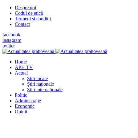
Despre noi
Codul de etică
Termeni și condiții
Contact
facebook
instagram
twitter
Home
APH TV
Actual
Știri locale
Știri naționale
Știri internaționale
Politic
Administrație
Economic
Opinii