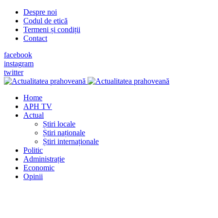
Despre noi
Codul de etică
Termeni și condiții
Contact
facebook
instagram
twitter
Home
APH TV
Actual
Știri locale
Știri naționale
Știri internaționale
Politic
Administrație
Economic
Opinii