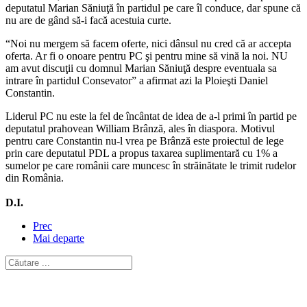
deputatul Marian Săniuţă în partidul pe care îl conduce, dar spune că
nu are de gând să-i facă acestuia curte.
“Noi nu mergem să facem oferte, nici dânsul nu cred că ar accepta
oferta. Ar fi o onoare pentru PC şi pentru mine să vină la noi. NU
am avut discuţii cu domnul Marian Săniuţă despre eventuala sa
intrare în partidul Consevator” a afirmat azi la Ploieşti Daniel
Constantin.
Liderul PC nu este la fel de încântat de idea de a-l primi în partid pe
deputatul prahovean William Brânză, ales în diaspora. Motivul
pentru care Constantin nu-l vrea pe Brânză este proiectul de lege
prin care deputatul PDL a propus taxarea suplimentară cu 1% a
sumelor pe care românii care muncesc în străinătate le trimit rudelor
din România.
D.I.
Prec
Mai departe