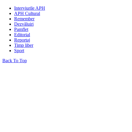
Interviurile APH
APH Cultural
Remember
Dezvăluiri
Pamflet
Editorial
Reportaj
Timp liber
Sport
Back To Top