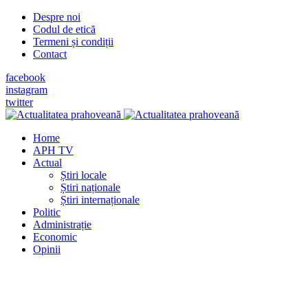
Despre noi
Codul de etică
Termeni și condiții
Contact
facebook
instagram
twitter
Home
APH TV
Actual
Știri locale
Știri naționale
Știri internaționale
Politic
Administrație
Economic
Opinii