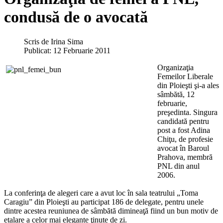
condusă de o avocată
Scris de
Irina Sima
Publicat: 12 Februarie 2011
Organizaţia
Femeilor Liberale
din Ploieşti şi-a ales
sâmbătă, 12
februarie,
preşedinta. Singura
candidată pentru
post a fost Adina
Chiţu, de profesie
avocat în Baroul
Prahova, membră
PNL din anul
2006.
La conferinţa de alegeri care a avut loc în sala teatrului „Toma
Caragiu” din Ploieşti au participat 186 de delegate, pentru unele
dintre acestea reuniunea de sâmbătă dimineaţă fiind un bun motiv de
etalare a celor mai elegante ţinute de zi.