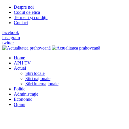
Despre noi
Codul de etică
Termeni și condiții
Contact
facebook
instagram
twitter
Home
APH TV
Actual
Știri locale
Știri naționale
Știri internaționale
Politic
Administrație
Economic
Opinii