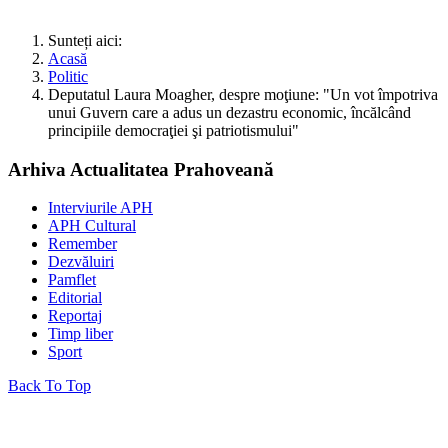
Sunteți aici:
Acasă
Politic
Deputatul Laura Moagher, despre moţiune: "Un vot împotriva
unui Guvern care a adus un dezastru economic, încălcând
principiile democraţiei şi patriotismului"
Arhiva Actualitatea Prahoveană
Interviurile APH
APH Cultural
Remember
Dezvăluiri
Pamflet
Editorial
Reportaj
Timp liber
Sport
Back To Top