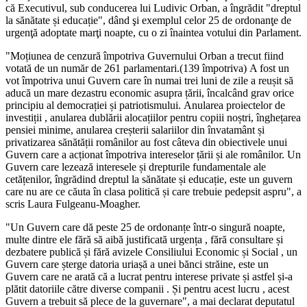
că Executivul, sub conducerea lui Ludivic Orban, a îngrădit "dreptul
la sănătate și educație", dând şi exemplul celor 25 de ordonanţe de
urgenţă adoptate marţi noapte, cu o zi înaintea votului din Parlament.
"Moțiunea de cenzură împotriva Guvernului Orban a trecut fiind
votată de un număr de 261 parlamentari.(139 împotriva) A fost un
vot împotriva unui Guvern care în numai trei luni de zile a reușit să
aducă un mare dezastru economic asupra țării, încalcând grav orice
principiu al democrației și patriotismului. Anularea proiectelor de
investiții , anularea dublării alocațiilor pentru copiii noștri, înghețarea
pensiei minime, anularea creșterii salariilor din învatamânt și
p
rivatizarea sănătății românilor au fost câteva din obiectivele unui
Guvern care a acționat împotriva intereselor țării și ale românilor. Un
Guvern care lezează interesele și drepturile fundamentale ale
cetățenilor, îngrădind dreptul la sănătate și educație, este un guvern
care nu are ce căuta în clasa politică și care trebuie pedepsit aspru", a
scris Laura Fulgeanu-Moagher.
"Un Guvern care dă peste 25 de ordonanțe într-o singură noapte,
multe dintre ele fără să aibă justificată urgența , fără consultare și
dezbatere publică și fără avizele Consiliului Economic și Social , un
Guvern care șterge datoria uriașă a unei bănci străine, este un
Guvern care ne arată că a lucrat pentru interese private și astfel și-a
plătit datoriile către diverse companii . Și pentru acest lucru , acest
Guvern a trebuit să plece de la guvernare", a mai declarat deputatul